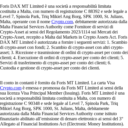
Foris DAX MT Limited è una società a responsabilità limitata
costituita a Malta, con numero di registrazione C 88392 e sede legale a
Level 7, Spinola Park, Triq Mikiel Ang Borg, SPK 1000, St. Julians,
Malta, operante con il nome
Crypto.com
, debitamente autorizzata dalla
Malta Financial Services Authority come Fornitore di servizi di
Crypto-Asset ai sensi del Regolamento 2023/1114 sui Mercati dei
Crypto-Asset, recepito a Malta dal Markets in Crypto Assets Act. Foris
DAX MT Limited è autorizzata a fornire i seguenti servizi: 1. Scambio
di crypto-asset con fondi; 2. Scambio di crypto-asset con altri crypto-
asset; 3. Ricezione e trasmissione di ordini di crypto-asset per conto dei
clienti; 4. Esecuzione di ordini di crypto-asset per conto dei clienti; 5.
Servizi di trasferimento di crypto-asset per conto dei clienti; 6.
Custodia e gestione di crypto-asset per conto dei clienti.
Il conto in contanti è fornito da Foris MT Limited. La carta Visa
Crypto.com
è emessa e promossa da Foris MT Limited ai sensi della
sua licenza Visa Principal Member (Issuing). Foris MT Limited è una
società a responsabilità limitata costituita a Malta, con numero di
registrazione C 90348 e sede legale al Level 7, Spinola Park, Triq
Mikiel Ang Borg, SPK 1000, St. Julians, Malta, debitamente
autorizzata dalla Malta Financial Services Authority come istituto
finanziario abilitato all’emissione di denaro elettronico ai sensi del 3°
Allegato al Financial Institutions Act (Electronic Money Institutions).