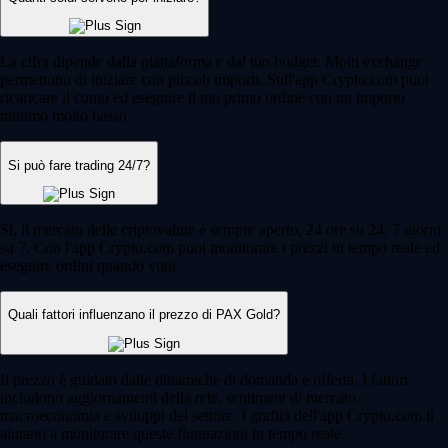
La cifra dipende dalla piattaforma e dal tuo budget. Molti exchange
permettono di iniziare con piccoli importi. Sull'app Crypto.com puoi
ricaricare il conto ed eseguire il tuo primo ordine con un importo
minimo molto basso.
Si può fare trading 24/7?
Sì, il mercato delle criptovalute è sempre aperto, 24 ore su 24, 7 giorni
su 7. Con l'app Crypto.com puoi monitorare i prezzi in tempo reale ed
eseguire ordini quando vuoi.
Quali fattori influenzano il prezzo di PAX Gold?
Il prezzo è guidato dalle dinamiche di domanda e offerta. I fattori
includono aggiornamenti della rete, sentiment di mercato,
macroeconomia e sviluppi del settore. I grafici dell'app Crypto.com ti
aiutano a monitorare queste fluttuazioni in tempo reale.