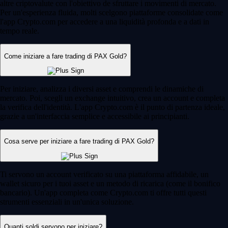
altre criptovalute con l'obiettivo de sfruttare i movimenti di mercato.
Per un'esperienza fluida, molti scelgono piattaforme consolidate come
l'app Crypto.com per accedere a una liquidità profonda e a dati in
tempo reale.
Come iniziare a fare trading di PAX Gold?
Per iniziare, analizza i diversi asset e comprendi le dinamiche di
mercato. Poi, scegli un exchange intuitivo, crea un account e completa
la verifica dell'identità. L'app Crypto.com è il punto di partenza ideale,
grazie a un'interfaccia semplice e accessibile ai principianti.
Cosa serve per iniziare a fare trading di PAX Gold?
Ti servono un account verificato su una piattaforma affidabile, un
wallet sicuro per i tuoi asset e un metodo di ricarica (come il bonifico
bancario). Un'app completa come Crypto.com ti offre tutti questi
strumenti essenziali in un'unica soluzione.
Quanti soldi servono per iniziare?