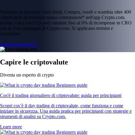
Valorizza al massimo i tuoi fondi. Compra, vendi o scambia oltre 400
criptovalute di tendenza senza commissioni* nell'app Crypto.com.
Inoltre, con Level Up puoi ottenere fino al 6% di ricompense in CRO
con la Visa prepagata di Crypto.com. Si applicano termini e
condizioni.
Unisciti a Level Up
Capire le criptovalute
Diventa un esperto di crypto
Cos'è il trading giornaliero di criptovalute: guida per principianti
Scopri cos’è il day trading di criptovalute, come funziona e come
iniziare in sicurezza. Una guida pratica per principianti con strategie e
strumenti di analisi su Crypto.com.
Learn more