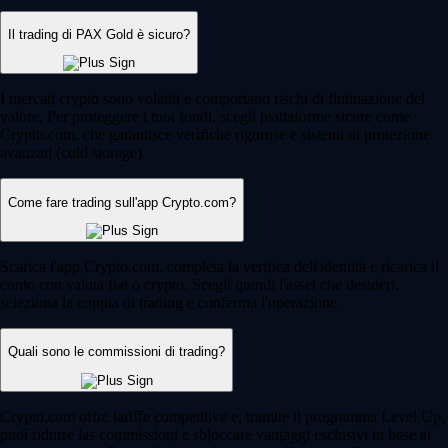
Il trading di PAX Gold è sicuro?
I mercati crypto sono volatili e comportano rischi di fluttuazione del
valore. Per proteggere i tuoi fondi, scegli piattaforme sicure come
Crypto.com, che garantisce verifiche rigorose e sistemi di protezione
avanzati (cold storage).
Come fare trading sull'app Crypto.com?
Scarica l'app Crypto.com, completa la verifica dell'identità e ricarica il
conto con valuta fiat o crypto. Scegli quindi l'asset che desideri,
seleziona la coppia di trading e conferma l'operazione.
Quali sono le commissioni di trading?
Crypto.com offre tariffe competitive e, tramite il programma Level Up,
puoi ridurre las commissioni e sbloccare vantaggi esclusivi in base ai