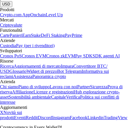
USD
Prodotti
Crypto.com App
Onchain
Level Up
Mercati
Criptovalute
Funzionalità
Carte
Panieri
Earn
Stake
DeFi Staking
Pay
Prime
Aziende
Custodia
Pay (per i rivenditori)
Sviluppatori
Cronos PoS
Cronos EVM
Cronos zkEVM
Pay SDK
SDK agenti AI
Risorse
Ricerca
Aggiornamenti di mercato
Impara
Convertitore BTC/
USD
Glossario
Widget di prezzo
Bot Telegram
Informativa sui
reclami
Assistenza
Panoramica crypto
Azienda
Chi siamo
Piano di sviluppo
Lavora con noi
Partner
Sicurezza
Prova di
riserva
Affiliazione
Licenze e registrazioni
Hub esplorazione crypto-
asset
Sostenibilità ambientale
Capitale
Verifica
Politica sui conflitti di
interesse
Aggiornamenti
X
Novità sui
prodotti
Eventi
Reddit
Discord
Instagram
Facebook
Linkedin
TradingView
Cryptocurrency in Every Wallet™