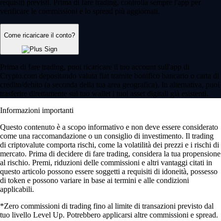
requisiti previsti. Prima di fare trading, controlla sempre l'app per
verificare le commissioni e lo spread più aggiornati.
Come ricaricare il conto?
Prima di fare trading, puoi ricaricare il tuo account sull'app di
Crypto.com depositando valuta fiat tramite bonifico bancario o carta di
credito/debito (a seconda della tua area geografica). In alternativa, puoi
trasferire direttamente sul tuo wallet i tuoi asset digitali già esistenti.
Informazioni importanti
Questo contenuto è a scopo informativo e non deve essere considerato
come una raccomandazione o un consiglio di investimento. Il trading
di criptovalute comporta rischi, come la volatilità dei prezzi e i rischi di
mercato. Prima di decidere di fare trading, considera la tua propensione
al rischio. Premi, riduzioni delle commissioni e altri vantaggi citati in
questo articolo possono essere soggetti a requisiti di idoneità, possesso
di token e possono variare in base ai termini e alle condizioni
applicabili.
*Zero commissioni di trading fino al limite di transazioni previsto dal
tuo livello Level Up. Potrebbero applicarsi altre commissioni e spread.