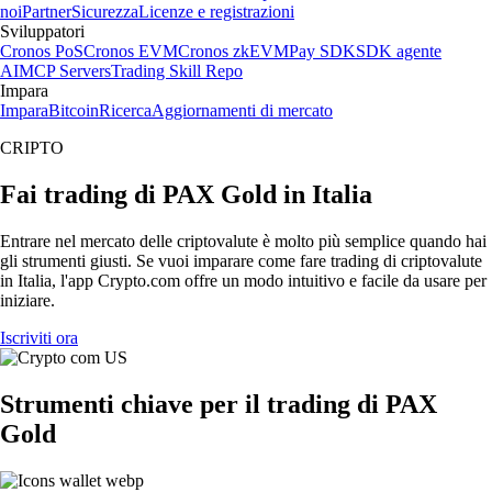
noi
Partner
Sicurezza
Licenze e registrazioni
Sviluppatori
Cronos PoS
Cronos EVM
Cronos zkEVM
Pay SDK
SDK agente
AI
MCP Servers
Trading Skill Repo
Impara
Impara
Bitcoin
Ricerca
Aggiornamenti di mercato
CRIPTO
Fai trading di PAX Gold in Italia
Entrare nel mercato delle criptovalute è molto più semplice quando hai
gli strumenti giusti. Se vuoi imparare come fare trading di criptovalute
in Italia, l'app Crypto.com offre un modo intuitivo e facile da usare per
iniziare.
Iscriviti ora
Strumenti chiave per il trading di PAX
Gold