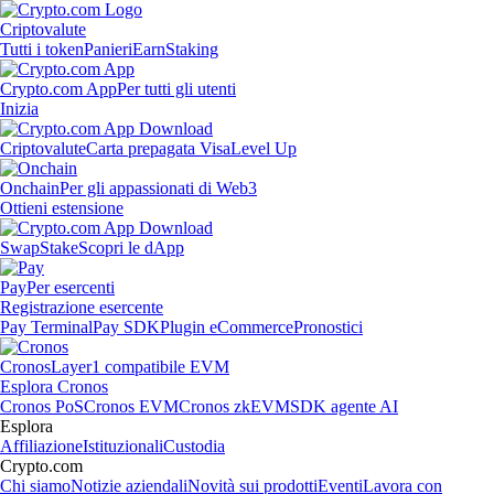
Criptovalute
Tutti i token
Panieri
Earn
Staking
Crypto.com App
Per tutti gli utenti
Inizia
Criptovalute
Carta prepagata Visa
Level Up
Onchain
Per gli appassionati di Web3
Ottieni estensione
Swap
Stake
Scopri le dApp
Pay
Per esercenti
Registrazione esercente
Pay Terminal
Pay SDK
Plugin eCommerce
Pronostici
Cronos
Layer1 compatibile EVM
Esplora Cronos
Cronos PoS
Cronos EVM
Cronos zkEVM
SDK agente AI
Esplora
Affiliazione
Istituzionali
Custodia
Crypto.com
Chi siamo
Notizie aziendali
Novità sui prodotti
Eventi
Lavora con