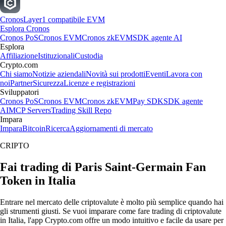
Cronos
Layer1 compatibile EVM
Esplora Cronos
Cronos PoS
Cronos EVM
Cronos zkEVM
SDK agente AI
Esplora
Affiliazione
Istituzionali
Custodia
Crypto.com
Chi siamo
Notizie aziendali
Novità sui prodotti
Eventi
Lavora con
noi
Partner
Sicurezza
Licenze e registrazioni
Sviluppatori
Cronos PoS
Cronos EVM
Cronos zkEVM
Pay SDK
SDK agente
AI
MCP Servers
Trading Skill Repo
Impara
Impara
Bitcoin
Ricerca
Aggiornamenti di mercato
CRIPTO
Fai trading di Paris Saint-Germain Fan
Token in Italia
Entrare nel mercato delle criptovalute è molto più semplice quando hai
gli strumenti giusti. Se vuoi imparare come fare trading di criptovalute
in Italia, l'app Crypto.com offre un modo intuitivo e facile da usare per