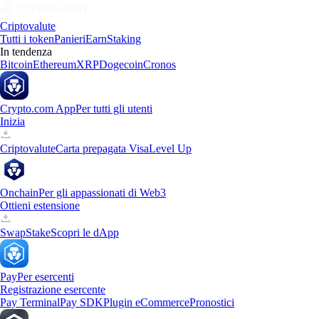
Criptovalute
Tutti i token
Panieri
Earn
Staking
In tendenza
Bitcoin
Ethereum
XRP
Dogecoin
Cronos
Crypto.com App
Per tutti gli utenti
Inizia
Criptovalute
Carta prepagata Visa
Level Up
Onchain
Per gli appassionati di Web3
Ottieni estensione
Swap
Stake
Scopri le dApp
Pay
Per esercenti
Registrazione esercente
Pay Terminal
Pay SDK
Plugin eCommerce
Pronostici