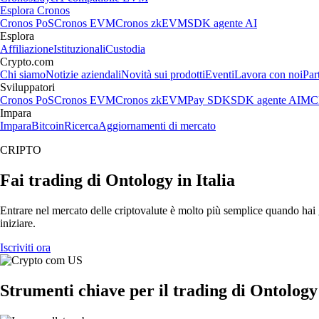
Esplora Cronos
Cronos PoS
Cronos EVM
Cronos zkEVM
SDK agente AI
Esplora
Affiliazione
Istituzionali
Custodia
Crypto.com
Chi siamo
Notizie aziendali
Novità sui prodotti
Eventi
Lavora con noi
Par
Sviluppatori
Cronos PoS
Cronos EVM
Cronos zkEVM
Pay SDK
SDK agente AI
MCP
Impara
Impara
Bitcoin
Ricerca
Aggiornamenti di mercato
CRIPTO
Fai trading di Ontology in Italia
Entrare nel mercato delle criptovalute è molto più semplice quando hai g
iniziare.
Iscriviti ora
Strumenti chiave per il trading di Ontology