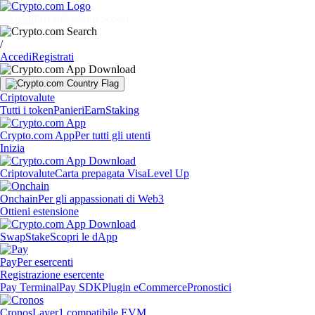
Mercati
Privati
Aziende
Scopri
/
Accedi
Registrati
Criptovalute
Tutti i token
Panieri
Earn
Staking
Crypto.com App
Per tutti gli utenti
Inizia
Criptovalute
Carta prepagata Visa
Level Up
Onchain
Per gli appassionati di Web3
Ottieni estensione
Swap
Stake
Scopri le dApp
Pay
Per esercenti
Registrazione esercente
Pay Terminal
Pay SDK
Plugin eCommerce
Pronostici
Cronos
Layer1 compatibile EVM