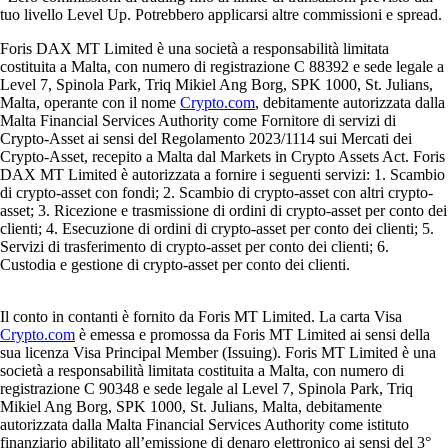
tuo livello Level Up. Potrebbero applicarsi altre commissioni e spread.
Foris DAX MT Limited è una società a responsabilità limitata
costituita a Malta, con numero di registrazione C 88392 e sede legale a
Level 7, Spinola Park, Triq Mikiel Ang Borg, SPK 1000, St. Julians,
Malta, operante con il nome
Crypto.com
, debitamente autorizzata dalla
Malta Financial Services Authority come Fornitore di servizi di
Crypto-Asset ai sensi del Regolamento 2023/1114 sui Mercati dei
Crypto-Asset, recepito a Malta dal Markets in Crypto Assets Act. Foris
DAX MT Limited è autorizzata a fornire i seguenti servizi: 1. Scambio
di crypto-asset con fondi; 2. Scambio di crypto-asset con altri crypto-
asset; 3. Ricezione e trasmissione di ordini di crypto-asset per conto dei
clienti; 4. Esecuzione di ordini di crypto-asset per conto dei clienti; 5.
Servizi di trasferimento di crypto-asset per conto dei clienti; 6.
Custodia e gestione di crypto-asset per conto dei clienti.
Il conto in contanti è fornito da Foris MT Limited. La carta Visa
Crypto.com
è emessa e promossa da Foris MT Limited ai sensi della
sua licenza Visa Principal Member (Issuing). Foris MT Limited è una
società a responsabilità limitata costituita a Malta, con numero di
registrazione C 90348 e sede legale al Level 7, Spinola Park, Triq
Mikiel Ang Borg, SPK 1000, St. Julians, Malta, debitamente
autorizzata dalla Malta Financial Services Authority come istituto
finanziario abilitato all’emissione di denaro elettronico ai sensi del 3°