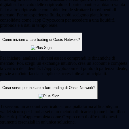
digitali sul mercato delle criptovalute. I partecipanti scambiano valuta
fiat o altre criptovalute con l'obiettivo de sfruttare i movimenti di
mercato. Per un'esperienza fluida, molti scelgono piattaforme
consolidate come l'app Crypto.com per accedere a una liquidità
profonda e a dati in tempo reale.
Come iniziare a fare trading di Oasis Network?
Per iniziare, analizza i diversi asset e comprendi le dinamiche di
mercato. Poi, scegli un exchange intuitivo, crea un account e completa
la verifica dell'identità. L'app Crypto.com è il punto di partenza ideale,
grazie a un'interfaccia semplice e accessibile ai principianti.
Cosa serve per iniziare a fare trading di Oasis Network?
Ti servono un account verificato su una piattaforma affidabile, un
wallet sicuro per i tuoi asset e un metodo di ricarica (come il bonifico
bancario). Un'app completa come Crypto.com ti offre tutti questi
strumenti essenziali in un'unica soluzione.