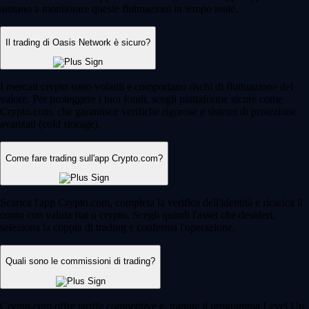
aiutano a monitorare queste fluttuazioni in tempo reale.
Il trading di Oasis Network è sicuro?
I mercati crypto sono volatili e comportano rischi di fluttuazione del
valore. Per proteggere i tuoi fondi, scegli piattaforme sicure come
Crypto.com, che garantisce verifiche rigorose e sistemi di protezione
avanzati (cold storage).
Come fare trading sull'app Crypto.com?
Scarica l'app Crypto.com, completa la verifica dell'identità e ricarica il
conto con valuta fiat o crypto. Scegli quindi l'asset che desideri,
seleziona la coppia di trading e conferma l'operazione.
Quali sono le commissioni di trading?
Crypto.com offre tariffe competitive e, tramite il programma Level Up,