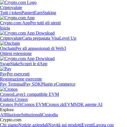
Criptovalute
Tutti i token
Panieri
Earn
Staking
Crypto.com App
Per tutti gli utenti
Inizia
Criptovalute
Carta prepagata Visa
Level Up
Onchain
Per gli appassionati di Web3
Ottieni estensione
Swap
Stake
Scopri le dApp
Pay
Per esercenti
Registrazione esercente
Pay Terminal
Pay SDK
Plugin eCommerce
Cronos
Layer1 compatibile EVM
Esplora Cronos
Cronos PoS
Cronos EVM
Cronos zkEVM
SDK agente AI
Esplora
Affiliazione
Istituzionali
Custodia
Crypto.com
Chi siamo
Notizie aziendali
Novità sui prodotti
Eventi
Lavora con