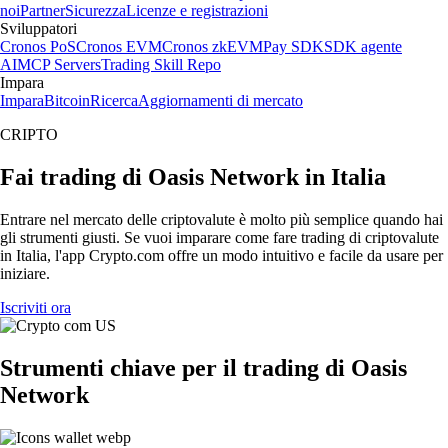
noi
Partner
Sicurezza
Licenze e registrazioni
Sviluppatori
Cronos PoS
Cronos EVM
Cronos zkEVM
Pay SDK
SDK agente
AI
MCP Servers
Trading Skill Repo
Impara
Impara
Bitcoin
Ricerca
Aggiornamenti di mercato
CRIPTO
Fai trading di Oasis Network in Italia
Entrare nel mercato delle criptovalute è molto più semplice quando hai
gli strumenti giusti. Se vuoi imparare come fare trading di criptovalute
in Italia, l'app Crypto.com offre un modo intuitivo e facile da usare per
iniziare.
Iscriviti ora
Strumenti chiave per il trading di Oasis
Network