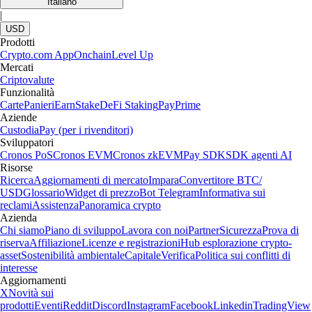
Italiano
|
USD
Prodotti
Crypto.com App
Onchain
Level Up
Mercati
Criptovalute
Funzionalità
Carte
Panieri
Earn
Stake
DeFi Staking
Pay
Prime
Aziende
Custodia
Pay (per i rivenditori)
Sviluppatori
Cronos PoS
Cronos EVM
Cronos zkEVM
Pay SDK
SDK agenti AI
Risorse
Ricerca
Aggiornamenti di mercato
Impara
Convertitore BTC/
USD
Glossario
Widget di prezzo
Bot Telegram
Informativa sui
reclami
Assistenza
Panoramica crypto
Azienda
Chi siamo
Piano di sviluppo
Lavora con noi
Partner
Sicurezza
Prova di
riserva
Affiliazione
Licenze e registrazioni
Hub esplorazione crypto-
asset
Sostenibilità ambientale
Capitale
Verifica
Politica sui conflitti di
interesse
Aggiornamenti
X
Novità sui
prodotti
Eventi
Reddit
Discord
Instagram
Facebook
Linkedin
TradingView