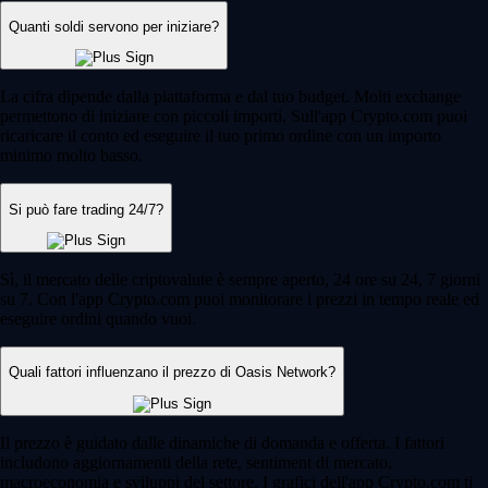
Quanti soldi servono per iniziare?
La cifra dipende dalla piattaforma e dal tuo budget. Molti exchange
permettono di iniziare con piccoli importi. Sull'app Crypto.com puoi
ricaricare il conto ed eseguire il tuo primo ordine con un importo
minimo molto basso.
Si può fare trading 24/7?
Sì, il mercato delle criptovalute è sempre aperto, 24 ore su 24, 7 giorni
su 7. Con l'app Crypto.com puoi monitorare i prezzi in tempo reale ed
eseguire ordini quando vuoi.
Quali fattori influenzano il prezzo di Oasis Network?
Il prezzo è guidato dalle dinamiche di domanda e offerta. I fattori
includono aggiornamenti della rete, sentiment di mercato,
macroeconomia e sviluppi del settore. I grafici dell'app Crypto.com ti