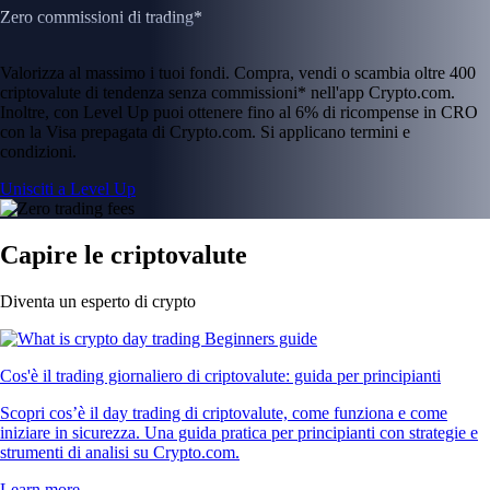
Zero commissioni di trading*
Valorizza al massimo i tuoi fondi. Compra, vendi o scambia oltre 400
criptovalute di tendenza senza commissioni* nell'app Crypto.com.
Inoltre, con Level Up puoi ottenere fino al 6% di ricompense in CRO
con la Visa prepagata di Crypto.com. Si applicano termini e
condizioni.
Unisciti a Level Up
Capire le criptovalute
Diventa un esperto di crypto
Cos'è il trading giornaliero di criptovalute: guida per principianti
Scopri cos’è il day trading di criptovalute, come funziona e come
iniziare in sicurezza. Una guida pratica per principianti con strategie e
strumenti di analisi su Crypto.com.
Learn more