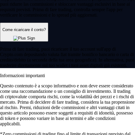
puoi ridurre las commissioni e sbloccare vantaggi esclusivi in base ai
requisiti previsti. Prima di fare trading, controlla sempre l'app per
verificare le commissioni e lo spread più aggiornati.
Come ricaricare il conto?
Prima di fare trading, puoi ricaricare il tuo account sull'app di
Crypto.com depositando valuta fiat tramite bonifico bancario o carta di
credito/debito (a seconda della tua area geografica). In alternativa, puoi
trasferire direttamente sul tuo wallet i tuoi asset digitali già esistenti.
Informazioni importanti
Questo contenuto è a scopo informativo e non deve essere considerato
come una raccomandazione o un consiglio di investimento. Il trading
di criptovalute comporta rischi, come la volatilità dei prezzi e i rischi di
mercato. Prima di decidere di fare trading, considera la tua propensione
al rischio. Premi, riduzioni delle commissioni e altri vantaggi citati in
questo articolo possono essere soggetti a requisiti di idoneità, possesso
di token e possono variare in base ai termini e alle condizioni
applicabili.
*Zero commissioni di trading fino al limite di transazioni previsto dal