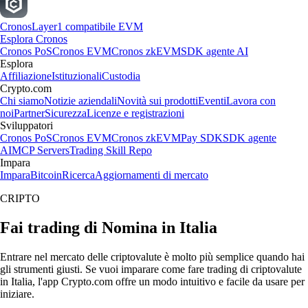
Cronos
Layer1 compatibile EVM
Esplora Cronos
Cronos PoS
Cronos EVM
Cronos zkEVM
SDK agente AI
Esplora
Affiliazione
Istituzionali
Custodia
Crypto.com
Chi siamo
Notizie aziendali
Novità sui prodotti
Eventi
Lavora con
noi
Partner
Sicurezza
Licenze e registrazioni
Sviluppatori
Cronos PoS
Cronos EVM
Cronos zkEVM
Pay SDK
SDK agente
AI
MCP Servers
Trading Skill Repo
Impara
Impara
Bitcoin
Ricerca
Aggiornamenti di mercato
CRIPTO
Fai trading di Nomina in Italia
Entrare nel mercato delle criptovalute è molto più semplice quando hai
gli strumenti giusti. Se vuoi imparare come fare trading di criptovalute
in Italia, l'app Crypto.com offre un modo intuitivo e facile da usare per
iniziare.