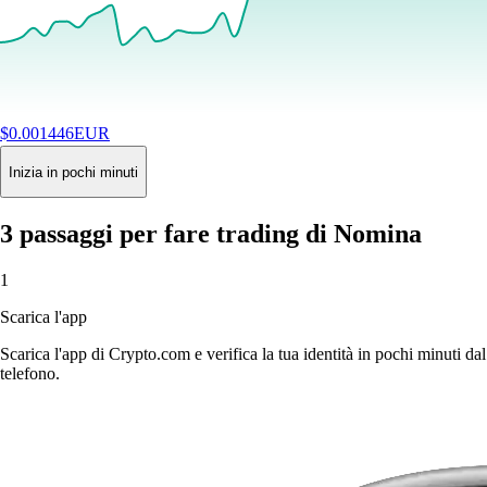
$
0.001446
EUR
+
3.69
%
24H
Buy
Inizia in pochi minuti
3 passaggi per fare trading di Nomina
1
Scarica l'app
Scarica l'app di Crypto.com e verifica la tua identità in pochi minuti dal
telefono.