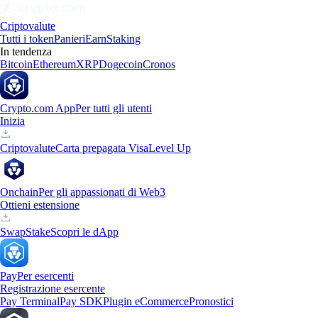
Criptovalute
Tutti i token
Panieri
Earn
Staking
In tendenza
Bitcoin
Ethereum
XRP
Dogecoin
Cronos
Crypto.com App
Per tutti gli utenti
Inizia
Criptovalute
Carta prepagata Visa
Level Up
Onchain
Per gli appassionati di Web3
Ottieni estensione
Swap
Stake
Scopri le dApp
Pay
Per esercenti
Registrazione esercente
Pay Terminal
Pay SDK
Plugin eCommerce
Pronostici