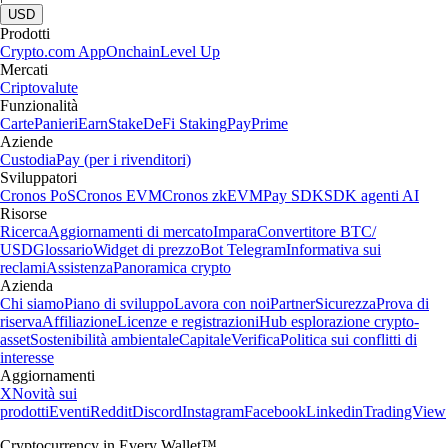
USD
Prodotti
Crypto.com App
Onchain
Level Up
Mercati
Criptovalute
Funzionalità
Carte
Panieri
Earn
Stake
DeFi Staking
Pay
Prime
Aziende
Custodia
Pay (per i rivenditori)
Sviluppatori
Cronos PoS
Cronos EVM
Cronos zkEVM
Pay SDK
SDK agenti AI
Risorse
Ricerca
Aggiornamenti di mercato
Impara
Convertitore BTC/
USD
Glossario
Widget di prezzo
Bot Telegram
Informativa sui
reclami
Assistenza
Panoramica crypto
Azienda
Chi siamo
Piano di sviluppo
Lavora con noi
Partner
Sicurezza
Prova di
riserva
Affiliazione
Licenze e registrazioni
Hub esplorazione crypto-
asset
Sostenibilità ambientale
Capitale
Verifica
Politica sui conflitti di
interesse
Aggiornamenti
X
Novità sui
prodotti
Eventi
Reddit
Discord
Instagram
Facebook
Linkedin
TradingView
Cryptocurrency in Every Wallet™