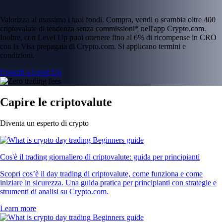
Valorizza al massimo i tuoi fondi. Compra, vendi o scambia oltre 400
criptovalute di tendenza senza commissioni* nell'app Crypto.com.
Inoltre, con Level Up puoi ottenere fino al 6% di ricompense in CRO
con la Visa prepagata di Crypto.com. Si applicano termini e
condizioni.
Unisciti a Level Up
Capire le criptovalute
Diventa un esperto di crypto
Cos'è il trading giornaliero di criptovalute: guida per principianti
Scopri cos’è il day trading di criptovalute, come funziona e come
iniziare in sicurezza. Una guida pratica per principianti con strategie e
strumenti di analisi su Crypto.com.
Learn more