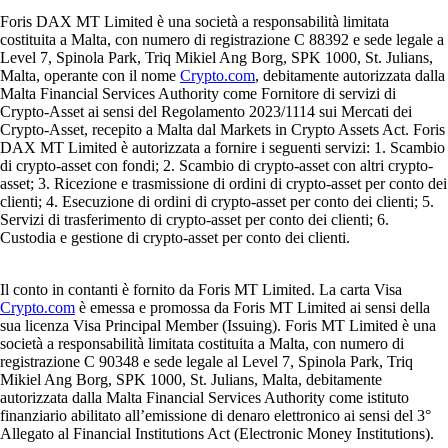
Foris DAX MT Limited è una società a responsabilità limitata
costituita a Malta, con numero di registrazione C 88392 e sede legale a
Level 7, Spinola Park, Triq Mikiel Ang Borg, SPK 1000, St. Julians,
Malta, operante con il nome
Crypto.com
, debitamente autorizzata dalla
Malta Financial Services Authority come Fornitore di servizi di
Crypto-Asset ai sensi del Regolamento 2023/1114 sui Mercati dei
Crypto-Asset, recepito a Malta dal Markets in Crypto Assets Act. Foris
DAX MT Limited è autorizzata a fornire i seguenti servizi: 1. Scambio
di crypto-asset con fondi; 2. Scambio di crypto-asset con altri crypto-
asset; 3. Ricezione e trasmissione di ordini di crypto-asset per conto dei
clienti; 4. Esecuzione di ordini di crypto-asset per conto dei clienti; 5.
Servizi di trasferimento di crypto-asset per conto dei clienti; 6.
Custodia e gestione di crypto-asset per conto dei clienti.
Il conto in contanti è fornito da Foris MT Limited. La carta Visa
Crypto.com
è emessa e promossa da Foris MT Limited ai sensi della
sua licenza Visa Principal Member (Issuing). Foris MT Limited è una
società a responsabilità limitata costituita a Malta, con numero di
registrazione C 90348 e sede legale al Level 7, Spinola Park, Triq
Mikiel Ang Borg, SPK 1000, St. Julians, Malta, debitamente
autorizzata dalla Malta Financial Services Authority come istituto
finanziario abilitato all’emissione di denaro elettronico ai sensi del 3°
Allegato al Financial Institutions Act (Electronic Money Institutions).