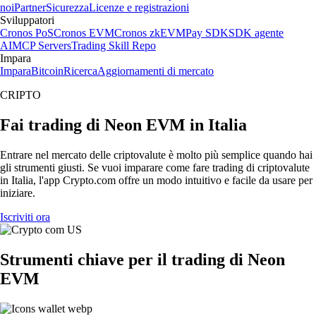
noi
Partner
Sicurezza
Licenze e registrazioni
Sviluppatori
Cronos PoS
Cronos EVM
Cronos zkEVM
Pay SDK
SDK agente
AI
MCP Servers
Trading Skill Repo
Impara
Impara
Bitcoin
Ricerca
Aggiornamenti di mercato
CRIPTO
Fai trading di Neon EVM in Italia
Entrare nel mercato delle criptovalute è molto più semplice quando hai
gli strumenti giusti. Se vuoi imparare come fare trading di criptovalute
in Italia, l'app Crypto.com offre un modo intuitivo e facile da usare per
iniziare.
Iscriviti ora
Strumenti chiave per il trading di Neon
EVM