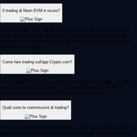
Il trading di Neon EVM è sicuro?
I mercati crypto sono volatili e comportano rischi di fluttuazione del
valore. Per proteggere i tuoi fondi, scegli piattaforme sicure come
Crypto.com, che garantisce verifiche rigorose e sistemi di protezione
avanzati (cold storage).
Come fare trading sull'app Crypto.com?
Scarica l'app Crypto.com, completa la verifica dell'identità e ricarica il
conto con valuta fiat o crypto. Scegli quindi l'asset che desideri,
seleziona la coppia di trading e conferma l'operazione.
Quali sono le commissioni di trading?
Crypto.com offre tariffe competitive e, tramite il programma Level Up,
puoi ridurre las commissioni e sbloccare vantaggi esclusivi in base ai