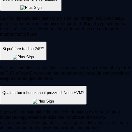
La cifra dipende dalla piattaforma e dal tuo budget. Molti exchange
permettono di iniziare con piccoli importi. Sull'app Crypto.com puoi
ricaricare il conto ed eseguire il tuo primo ordine con un importo
minimo molto basso.
Si può fare trading 24/7?
Sì, il mercato delle criptovalute è sempre aperto, 24 ore su 24, 7 giorni
su 7. Con l'app Crypto.com puoi monitorare i prezzi in tempo reale ed
eseguire ordini quando vuoi.
Quali fattori influenzano il prezzo di Neon EVM?
Il prezzo è guidato dalle dinamiche di domanda e offerta. I fattori
includono aggiornamenti della rete, sentiment di mercato,
macroeconomia e sviluppi del settore. I grafici dell'app Crypto.com ti
aiutano a monitorare queste fluttuazioni in tempo reale.