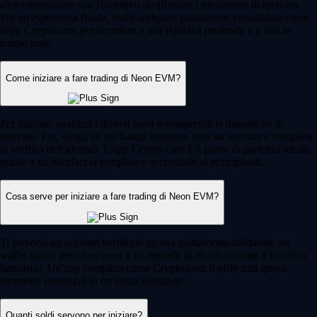
altre criptovalute con l'obiettivo de sfruttare i movimenti di mercato.
Per un'esperienza fluida, molti scelgono piattaforme consolidate come
l'app Crypto.com per accedere a una liquidità profonda e a dati in
tempo reale.
Come iniziare a fare trading di Neon EVM?
Per iniziare, analizza i diversi asset e comprendi le dinamiche di
mercato. Poi, scegli un exchange intuitivo, crea un account e completa
la verifica dell'identità. L'app Crypto.com è il punto di partenza ideale,
grazie a un'interfaccia semplice e accessibile ai principianti.
Cosa serve per iniziare a fare trading di Neon EVM?
Ti servono un account verificato su una piattaforma affidabile, un
wallet sicuro per i tuoi asset e un metodo di ricarica (come il bonifico
bancario). Un'app completa come Crypto.com ti offre tutti questi
strumenti essenziali in un'unica soluzione.
Quanti soldi servono per iniziare?