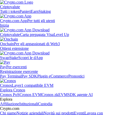
Criptovalute
Tutti i token
Panieri
Earn
Staking
Crypto.com App
Per tutti gli utenti
Inizia
Criptovalute
Carta prepagata Visa
Level Up
Onchain
Per gli appassionati di Web3
Ottieni estensione
Swap
Stake
Scopri le dApp
Pay
Per esercenti
Registrazione esercente
Pay Terminal
Pay SDK
Plugin eCommerce
Pronostici
Cronos
Layer1 compatibile EVM
Esplora Cronos
Cronos PoS
Cronos EVM
Cronos zkEVM
SDK agente AI
Esplora
Affiliazione
Istituzionali
Custodia
Crypto.com
Chi siamo
Notizie aziendali
Novità sui prodotti
Eventi
Lavora con