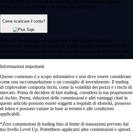
requisiti previsti. Prima di fare trading, controlla sempre l'app per
verificare le commissioni e lo spread più aggiornati.
Come ricaricare il conto?
Prima di fare trading, puoi ricaricare il tuo account sull'app di
Crypto.com depositando valuta fiat tramite bonifico bancario o carta di
credito/debito (a seconda della tua area geografica). In alternativa, puoi
trasferire direttamente sul tuo wallet i tuoi asset digitali già esistenti.
Informazioni importanti
Questo contenuto è a scopo informativo e non deve essere considerato
come una raccomandazione o un consiglio di investimento. Il trading
di criptovalute comporta rischi, come la volatilità dei prezzi e i rischi di
mercato. Prima di decidere di fare trading, considera la tua propensione
al rischio. Premi, riduzioni delle commissioni e altri vantaggi citati in
questo articolo possono essere soggetti a requisiti di idoneità, possesso
di token e possono variare in base ai termini e alle condizioni
applicabili.
*Zero commissioni di trading fino al limite di transazioni previsto dal
tuo livello Level Up. Potrebbero applicarsi altre commissioni e spread.