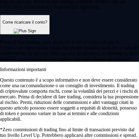
requisiti previsti. Prima di fare trading, controlla sempre l'app per
verificare le commissioni e lo spread più aggiornati.
Come ricaricare il conto?
Prima di fare trading, puoi ricaricare il tuo account sull'app di
Crypto.com depositando valuta fiat tramite bonifico bancario o carta di
credito/debito (a seconda della tua area geografica). In alternativa, puoi
trasferire direttamente sul tuo wallet i tuoi asset digitali già esistenti.
Informazioni importanti
Questo contenuto è a scopo informativo e non deve essere considerato
come una raccomandazione o un consiglio di investimento. Il trading
di criptovalute comporta rischi, come la volatilità dei prezzi e i rischi di
mercato. Prima di decidere di fare trading, considera la tua propensione
al rischio. Premi, riduzioni delle commissioni e altri vantaggi citati in
questo articolo possono essere soggetti a requisiti di idoneità, possesso
di token e possono variare in base ai termini e alle condizioni
applicabili.
*Zero commissioni di trading fino al limite di transazioni previsto dal
tuo livello Level Up. Potrebbero applicarsi altre commissioni e spread.