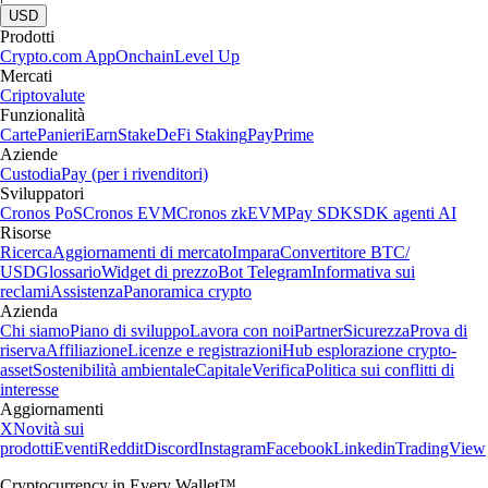
USD
Prodotti
Crypto.com App
Onchain
Level Up
Mercati
Criptovalute
Funzionalità
Carte
Panieri
Earn
Stake
DeFi Staking
Pay
Prime
Aziende
Custodia
Pay (per i rivenditori)
Sviluppatori
Cronos PoS
Cronos EVM
Cronos zkEVM
Pay SDK
SDK agenti AI
Risorse
Ricerca
Aggiornamenti di mercato
Impara
Convertitore BTC/
USD
Glossario
Widget di prezzo
Bot Telegram
Informativa sui
reclami
Assistenza
Panoramica crypto
Azienda
Chi siamo
Piano di sviluppo
Lavora con noi
Partner
Sicurezza
Prova di
riserva
Affiliazione
Licenze e registrazioni
Hub esplorazione crypto-
asset
Sostenibilità ambientale
Capitale
Verifica
Politica sui conflitti di
interesse
Aggiornamenti
X
Novità sui
prodotti
Eventi
Reddit
Discord
Instagram
Facebook
Linkedin
TradingView
Cryptocurrency in Every Wallet™