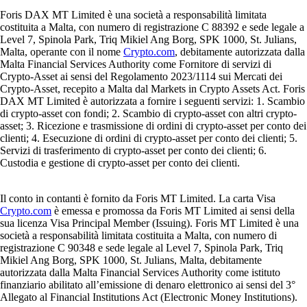
Foris DAX MT Limited è una società a responsabilità limitata
costituita a Malta, con numero di registrazione C 88392 e sede legale a
Level 7, Spinola Park, Triq Mikiel Ang Borg, SPK 1000, St. Julians,
Malta, operante con il nome
Crypto.com
, debitamente autorizzata dalla
Malta Financial Services Authority come Fornitore di servizi di
Crypto-Asset ai sensi del Regolamento 2023/1114 sui Mercati dei
Crypto-Asset, recepito a Malta dal Markets in Crypto Assets Act. Foris
DAX MT Limited è autorizzata a fornire i seguenti servizi: 1. Scambio
di crypto-asset con fondi; 2. Scambio di crypto-asset con altri crypto-
asset; 3. Ricezione e trasmissione di ordini di crypto-asset per conto dei
clienti; 4. Esecuzione di ordini di crypto-asset per conto dei clienti; 5.
Servizi di trasferimento di crypto-asset per conto dei clienti; 6.
Custodia e gestione di crypto-asset per conto dei clienti.
Il conto in contanti è fornito da Foris MT Limited. La carta Visa
Crypto.com
è emessa e promossa da Foris MT Limited ai sensi della
sua licenza Visa Principal Member (Issuing). Foris MT Limited è una
società a responsabilità limitata costituita a Malta, con numero di
registrazione C 90348 e sede legale al Level 7, Spinola Park, Triq
Mikiel Ang Borg, SPK 1000, St. Julians, Malta, debitamente
autorizzata dalla Malta Financial Services Authority come istituto
finanziario abilitato all’emissione di denaro elettronico ai sensi del 3°
Allegato al Financial Institutions Act (Electronic Money Institutions).