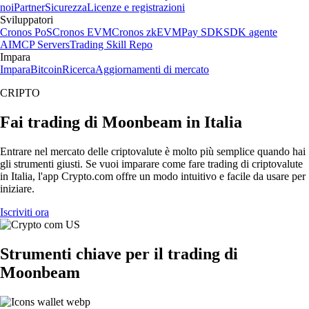
noi
Partner
Sicurezza
Licenze e registrazioni
Sviluppatori
Cronos PoS
Cronos EVM
Cronos zkEVM
Pay SDK
SDK agente
AI
MCP Servers
Trading Skill Repo
Impara
Impara
Bitcoin
Ricerca
Aggiornamenti di mercato
CRIPTO
Fai trading di Moonbeam in Italia
Entrare nel mercato delle criptovalute è molto più semplice quando hai
gli strumenti giusti. Se vuoi imparare come fare trading di criptovalute
in Italia, l'app Crypto.com offre un modo intuitivo e facile da usare per
iniziare.
Iscriviti ora
Strumenti chiave per il trading di
Moonbeam