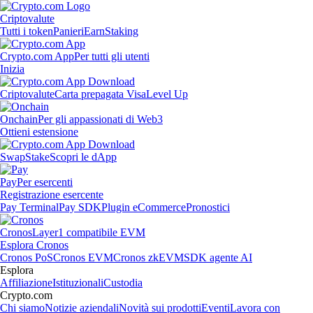
Criptovalute
Tutti i token
Panieri
Earn
Staking
Crypto.com App
Per tutti gli utenti
Inizia
Criptovalute
Carta prepagata Visa
Level Up
Onchain
Per gli appassionati di Web3
Ottieni estensione
Swap
Stake
Scopri le dApp
Pay
Per esercenti
Registrazione esercente
Pay Terminal
Pay SDK
Plugin eCommerce
Pronostici
Cronos
Layer1 compatibile EVM
Esplora Cronos
Cronos PoS
Cronos EVM
Cronos zkEVM
SDK agente AI
Esplora
Affiliazione
Istituzionali
Custodia
Crypto.com
Chi siamo
Notizie aziendali
Novità sui prodotti
Eventi
Lavora con