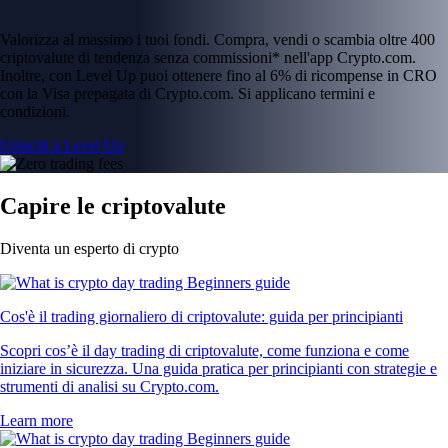
Valorizza al massimo i tuoi fondi. Compra, vendi o scambia oltre 400
criptovalute di tendenza senza commissioni* nell'app Crypto.com.
Inoltre, con Level Up puoi ottenere fino al 6% di ricompense in CRO
con la Visa prepagata di Crypto.com. Si applicano termini e
condizioni.
Unisciti a Level Up
Capire le criptovalute
Diventa un esperto di crypto
Cos'è il trading giornaliero di criptovalute: guida per principianti
Scopri cos’è il day trading di criptovalute, come funziona e come
iniziare in sicurezza. Una guida pratica per principianti con strategie e
strumenti di analisi su Crypto.com.
Learn more