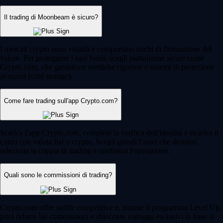
Il trading di Moonbeam è sicuro?
I mercati crypto sono volatili e comportano rischi di fluttuazione del
valore. Per proteggere i tuoi fondi, scegli piattaforme sicure come
Crypto.com, che garantisce verifiche rigorose e sistemi di protezione
avanzati (cold storage).
Come fare trading sull'app Crypto.com?
Scarica l'app Crypto.com, completa la verifica dell'identità e ricarica il
conto con valuta fiat o crypto. Scegli quindi l'asset che desideri,
seleziona la coppia di trading e conferma l'operazione.
Quali sono le commissioni di trading?
Crypto.com offre tariffe competitive e, tramite il programma Level Up,
puoi ridurre las commissioni e sbloccare vantaggi esclusivi in base ai