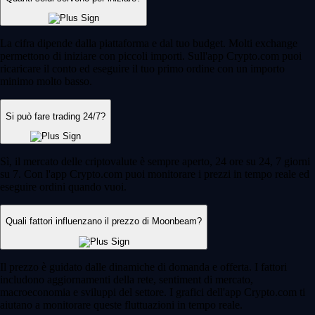
La cifra dipende dalla piattaforma e dal tuo budget. Molti exchange
permettono di iniziare con piccoli importi. Sull'app Crypto.com puoi
ricaricare il conto ed eseguire il tuo primo ordine con un importo
minimo molto basso.
Si può fare trading 24/7?
Sì, il mercato delle criptovalute è sempre aperto, 24 ore su 24, 7 giorni
su 7. Con l'app Crypto.com puoi monitorare i prezzi in tempo reale ed
eseguire ordini quando vuoi.
Quali fattori influenzano il prezzo di Moonbeam?
Il prezzo è guidato dalle dinamiche di domanda e offerta. I fattori
includono aggiornamenti della rete, sentiment di mercato,
macroeconomia e sviluppi del settore. I grafici dell'app Crypto.com ti
aiutano a monitorare queste fluttuazioni in tempo reale.