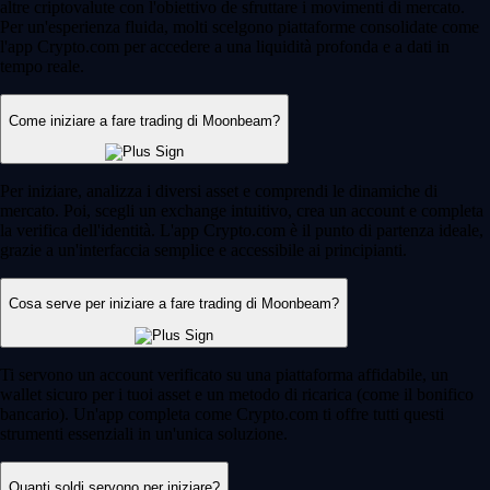
altre criptovalute con l'obiettivo de sfruttare i movimenti di mercato.
Per un'esperienza fluida, molti scelgono piattaforme consolidate come
l'app Crypto.com per accedere a una liquidità profonda e a dati in
tempo reale.
Come iniziare a fare trading di Moonbeam?
Per iniziare, analizza i diversi asset e comprendi le dinamiche di
mercato. Poi, scegli un exchange intuitivo, crea un account e completa
la verifica dell'identità. L'app Crypto.com è il punto di partenza ideale,
grazie a un'interfaccia semplice e accessibile ai principianti.
Cosa serve per iniziare a fare trading di Moonbeam?
Ti servono un account verificato su una piattaforma affidabile, un
wallet sicuro per i tuoi asset e un metodo di ricarica (come il bonifico
bancario). Un'app completa come Crypto.com ti offre tutti questi
strumenti essenziali in un'unica soluzione.
Quanti soldi servono per iniziare?