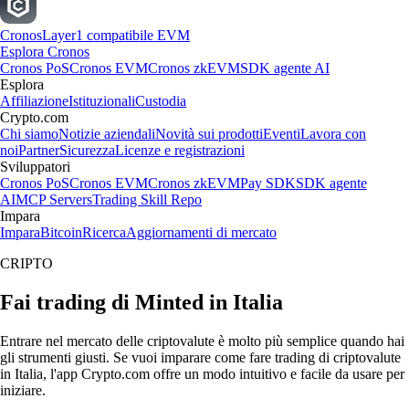
Cronos
Layer1 compatibile EVM
Esplora Cronos
Cronos PoS
Cronos EVM
Cronos zkEVM
SDK agente AI
Esplora
Affiliazione
Istituzionali
Custodia
Crypto.com
Chi siamo
Notizie aziendali
Novità sui prodotti
Eventi
Lavora con
noi
Partner
Sicurezza
Licenze e registrazioni
Sviluppatori
Cronos PoS
Cronos EVM
Cronos zkEVM
Pay SDK
SDK agente
AI
MCP Servers
Trading Skill Repo
Impara
Impara
Bitcoin
Ricerca
Aggiornamenti di mercato
CRIPTO
Fai trading di Minted in Italia
Entrare nel mercato delle criptovalute è molto più semplice quando hai
gli strumenti giusti. Se vuoi imparare come fare trading di criptovalute
in Italia, l'app Crypto.com offre un modo intuitivo e facile da usare per
iniziare.