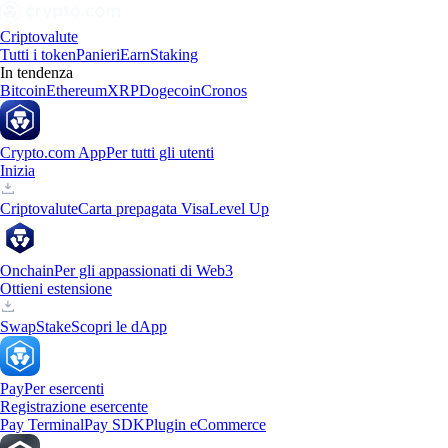
Criptovalute
Tutti i token
Panieri
Earn
Staking
In tendenza
Bitcoin
Ethereum
XRP
Dogecoin
Cronos
Crypto.com App
Per tutti gli utenti
Inizia
Criptovalute
Carta prepagata Visa
Level Up
Onchain
Per gli appassionati di Web3
Ottieni estensione
Swap
Stake
Scopri le dApp
Pay
Per esercenti
Registrazione esercente
Pay Terminal
Pay SDK
Plugin eCommerce