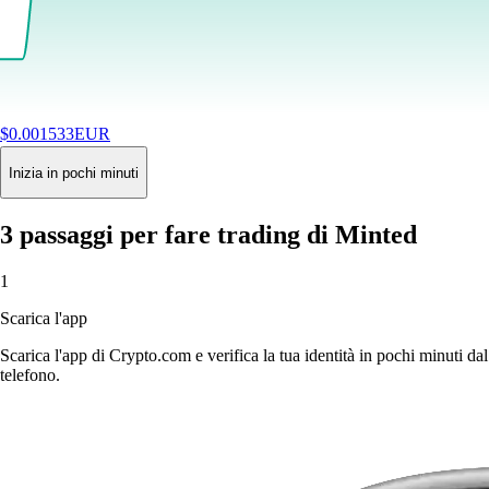
$
0.001533
EUR
+
0.84
%
24H
Buy
Inizia in pochi minuti
3 passaggi per fare trading di Minted
1
Scarica l'app
Scarica l'app di Crypto.com e verifica la tua identità in pochi minuti dal
telefono.