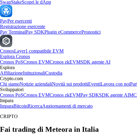
Swap
Stake
Scopri le dApp
Pay
Per esercenti
Registrazione esercente
Pay Terminal
Pay SDK
Plugin eCommerce
Pronostici
Cronos
Layer1 compatibile EVM
Esplora Cronos
Cronos PoS
Cronos EVM
Cronos zkEVM
SDK agente AI
Esplora
Affiliazione
Istituzionali
Custodia
Crypto.com
Chi siamo
Notizie aziendali
Novità sui prodotti
Eventi
Lavora con noi
Par
Sviluppatori
Cronos PoS
Cronos EVM
Cronos zkEVM
Pay SDK
SDK agente AI
MCP
Impara
Impara
Bitcoin
Ricerca
Aggiornamenti di mercato
CRIPTO
Fai trading di Meteora in Italia