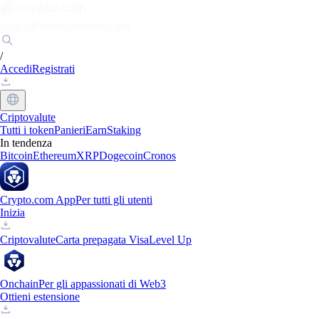
Mercati
Privati
Aziende
Scopri
/
Accedi
Registrati
Criptovalute
Tutti i token
Panieri
Earn
Staking
In tendenza
Bitcoin
Ethereum
XRP
Dogecoin
Cronos
Crypto.com App
Per tutti gli utenti
Inizia
Criptovalute
Carta prepagata Visa
Level Up
Onchain
Per gli appassionati di Web3
Ottieni estensione