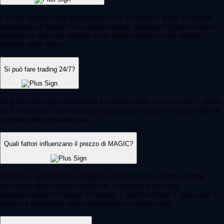
La cifra dipende dalla piattaforma e dal tuo budget. Molti exchange
permettono di iniziare con piccoli importi. Sull'app Crypto.com puoi
ricaricare il conto ed eseguire il tuo primo ordine con un importo
minimo molto basso.
Si può fare trading 24/7?
Sì, il mercato delle criptovalute è sempre aperto, 24 ore su 24, 7 giorni
su 7. Con l'app Crypto.com puoi monitorare i prezzi in tempo reale ed
eseguire ordini quando vuoi.
Quali fattori influenzano il prezzo di MAGIC?
Il prezzo è guidato dalle dinamiche di domanda e offerta. I fattori
includono aggiornamenti della rete, sentiment di mercato,
macroeconomia e sviluppi del settore. I grafici dell'app Crypto.com ti
aiutano a monitorare queste fluttuazioni in tempo reale.