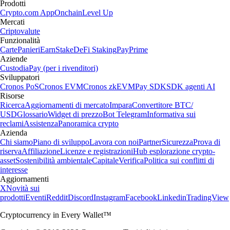
Prodotti
Crypto.com App
Onchain
Level Up
Mercati
Criptovalute
Funzionalità
Carte
Panieri
Earn
Stake
DeFi Staking
Pay
Prime
Aziende
Custodia
Pay (per i rivenditori)
Sviluppatori
Cronos PoS
Cronos EVM
Cronos zkEVM
Pay SDK
SDK agenti AI
Risorse
Ricerca
Aggiornamenti di mercato
Impara
Convertitore BTC/
USD
Glossario
Widget di prezzo
Bot Telegram
Informativa sui
reclami
Assistenza
Panoramica crypto
Azienda
Chi siamo
Piano di sviluppo
Lavora con noi
Partner
Sicurezza
Prova di
riserva
Affiliazione
Licenze e registrazioni
Hub esplorazione crypto-
asset
Sostenibilità ambientale
Capitale
Verifica
Politica sui conflitti di
interesse
Aggiornamenti
X
Novità sui
prodotti
Eventi
Reddit
Discord
Instagram
Facebook
Linkedin
TradingView
Cryptocurrency in Every Wallet™