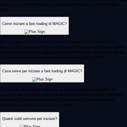
Crypto.com per accedere a una liquidità profonda e a dati in tempo
reale.
Come iniziare a fare trading di MAGIC?
Per iniziare, analizza i diversi asset e comprendi le dinamiche di
mercato. Poi, scegli un exchange intuitivo, crea un account e completa
la verifica dell'identità. L'app Crypto.com è il punto di partenza ideale,
grazie a un'interfaccia semplice e accessibile ai principianti.
Cosa serve per iniziare a fare trading di MAGIC?
Ti servono un account verificato su una piattaforma affidabile, un
wallet sicuro per i tuoi asset e un metodo di ricarica (come il bonifico
bancario). Un'app completa come Crypto.com ti offre tutti questi
strumenti essenziali in un'unica soluzione.
Quanti soldi servono per iniziare?