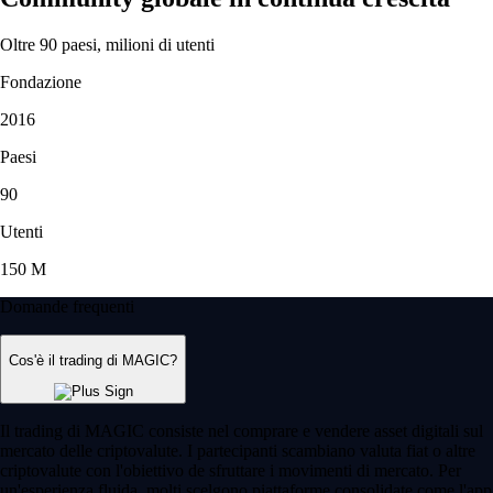
Oltre 90 paesi, milioni di utenti
Fondazione
2016
Paesi
90
Utenti
150 M
Domande frequenti
Cos'è il trading di MAGIC?
Il trading di MAGIC consiste nel comprare e vendere asset digitali sul
mercato delle criptovalute. I partecipanti scambiano valuta fiat o altre
criptovalute con l'obiettivo de sfruttare i movimenti di mercato. Per
un'esperienza fluida, molti scelgono piattaforme consolidate come l'app