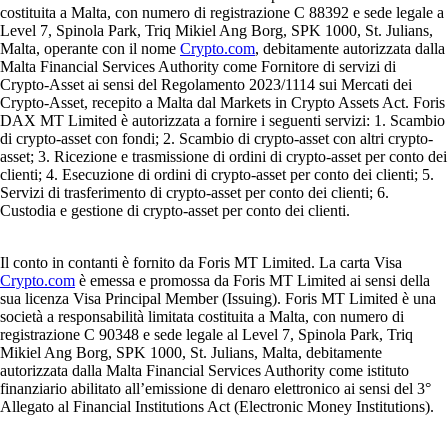
costituita a Malta, con numero di registrazione C 88392 e sede legale a
Level 7, Spinola Park, Triq Mikiel Ang Borg, SPK 1000, St. Julians,
Malta, operante con il nome
Crypto.com
, debitamente autorizzata dalla
Malta Financial Services Authority come Fornitore di servizi di
Crypto-Asset ai sensi del Regolamento 2023/1114 sui Mercati dei
Crypto-Asset, recepito a Malta dal Markets in Crypto Assets Act. Foris
DAX MT Limited è autorizzata a fornire i seguenti servizi: 1. Scambio
di crypto-asset con fondi; 2. Scambio di crypto-asset con altri crypto-
asset; 3. Ricezione e trasmissione di ordini di crypto-asset per conto dei
clienti; 4. Esecuzione di ordini di crypto-asset per conto dei clienti; 5.
Servizi di trasferimento di crypto-asset per conto dei clienti; 6.
Custodia e gestione di crypto-asset per conto dei clienti.
Il conto in contanti è fornito da Foris MT Limited. La carta Visa
Crypto.com
è emessa e promossa da Foris MT Limited ai sensi della
sua licenza Visa Principal Member (Issuing). Foris MT Limited è una
società a responsabilità limitata costituita a Malta, con numero di
registrazione C 90348 e sede legale al Level 7, Spinola Park, Triq
Mikiel Ang Borg, SPK 1000, St. Julians, Malta, debitamente
autorizzata dalla Malta Financial Services Authority come istituto
finanziario abilitato all’emissione di denaro elettronico ai sensi del 3°
Allegato al Financial Institutions Act (Electronic Money Institutions).