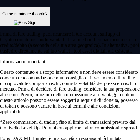
Come ricaricare il conto?
Prima di fare trading, puoi ricaricare il tuo account sull'app di
Crypto.com depositando valuta fiat tramite bonifico bancario o carta di
credito/debito (a seconda della tua area geografica). In alternativa, puoi
trasferire direttamente sul tuo wallet i tuoi asset digitali già esistenti.
Informazioni importanti
Questo contenuto è a scopo informativo e non deve essere considerato
come una raccomandazione o un consiglio di investimento. Il trading
di criptovalute comporta rischi, come la volatilità dei prezzi e i rischi di
mercato. Prima di decidere di fare trading, considera la tua propensione
al rischio. Premi, riduzioni delle commissioni e altri vantaggi citati in
questo articolo possono essere soggetti a requisiti di idoneità, possesso
di token e possono variare in base ai termini e alle condizioni
applicabili.
*Zero commissioni di trading fino al limite di transazioni previsto dal
tuo livello Level Up. Potrebbero applicarsi altre commissioni e spread.
Foris DAX MT Limited è una società a responsabilità limitata