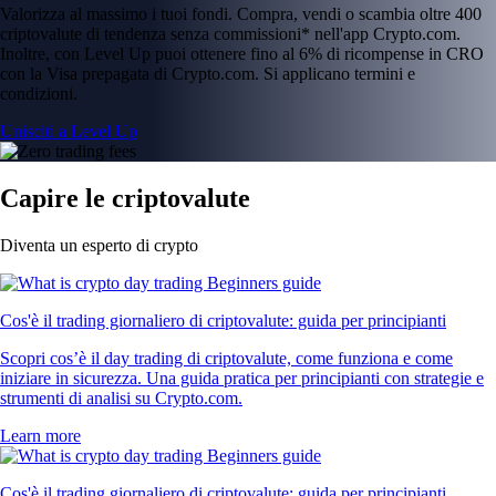
Valorizza al massimo i tuoi fondi. Compra, vendi o scambia oltre 400
criptovalute di tendenza senza commissioni* nell'app Crypto.com.
Inoltre, con Level Up puoi ottenere fino al 6% di ricompense in CRO
con la Visa prepagata di Crypto.com. Si applicano termini e
condizioni.
Unisciti a Level Up
Capire le criptovalute
Diventa un esperto di crypto
Cos'è il trading giornaliero di criptovalute: guida per principianti
Scopri cos’è il day trading di criptovalute, come funziona e come
iniziare in sicurezza. Una guida pratica per principianti con strategie e
strumenti di analisi su Crypto.com.
Learn more
Cos'è il trading giornaliero di criptovalute: guida per principianti