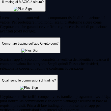
Il trading di MAGIC è sicuro?
I mercati crypto sono volatili e comportano rischi di fluttuazione del
valore. Per proteggere i tuoi fondi, scegli piattaforme sicure come
Crypto.com, che garantisce verifiche rigorose e sistemi di protezione
avanzati (cold storage).
Come fare trading sull'app Crypto.com?
Scarica l'app Crypto.com, completa la verifica dell'identità e ricarica il
conto con valuta fiat o crypto. Scegli quindi l'asset che desideri,
seleziona la coppia di trading e conferma l'operazione.
Quali sono le commissioni di trading?
Crypto.com offre tariffe competitive e, tramite il programma Level Up,
puoi ridurre las commissioni e sbloccare vantaggi esclusivi in base ai
requisiti previsti. Prima di fare trading, controlla sempre l'app per
verificare le commissioni e lo spread più aggiornati.