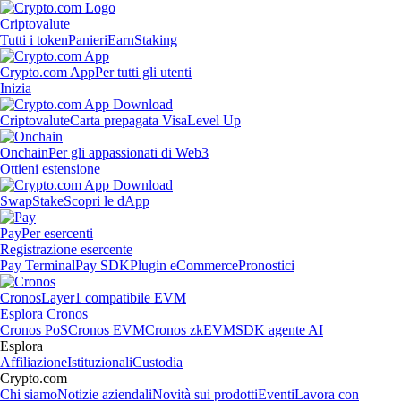
Criptovalute
Tutti i token
Panieri
Earn
Staking
Crypto.com App
Per tutti gli utenti
Inizia
Criptovalute
Carta prepagata Visa
Level Up
Onchain
Per gli appassionati di Web3
Ottieni estensione
Swap
Stake
Scopri le dApp
Pay
Per esercenti
Registrazione esercente
Pay Terminal
Pay SDK
Plugin eCommerce
Pronostici
Cronos
Layer1 compatibile EVM
Esplora Cronos
Cronos PoS
Cronos EVM
Cronos zkEVM
SDK agente AI
Esplora
Affiliazione
Istituzionali
Custodia
Crypto.com
Chi siamo
Notizie aziendali
Novità sui prodotti
Eventi
Lavora con