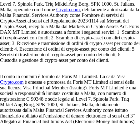
Level 7, Spinola Park, Triq Mikiel Ang Borg, SPK 1000, St. Julians,
Malta, operante con il nome
Crypto.com
, debitamente autorizzata dalla
Malta Financial Services Authority come Fornitore di servizi di
Crypto-Asset ai sensi del Regolamento 2023/1114 sui Mercati dei
Crypto-Asset, recepito a Malta dal Markets in Crypto Assets Act. Foris
DAX MT Limited è autorizzata a fornire i seguenti servizi: 1. Scambio
di crypto-asset con fondi; 2. Scambio di crypto-asset con altri crypto-
asset; 3. Ricezione e trasmissione di ordini di crypto-asset per conto dei
clienti; 4. Esecuzione di ordini di crypto-asset per conto dei clienti; 5.
Servizi di trasferimento di crypto-asset per conto dei clienti; 6.
Custodia e gestione di crypto-asset per conto dei clienti.
Il conto in contanti è fornito da Foris MT Limited. La carta Visa
Crypto.com
è emessa e promossa da Foris MT Limited ai sensi della
sua licenza Visa Principal Member (Issuing). Foris MT Limited è una
società a responsabilità limitata costituita a Malta, con numero di
registrazione C 90348 e sede legale al Level 7, Spinola Park, Triq
Mikiel Ang Borg, SPK 1000, St. Julians, Malta, debitamente
autorizzata dalla Malta Financial Services Authority come istituto
finanziario abilitato all’emissione di denaro elettronico ai sensi del 3°
Allegato al Financial Institutions Act (Electronic Money Institutions).