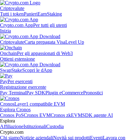
Criptovalute
Tutti i token
Panieri
Earn
Staking
Crypto.com App
Per tutti gli utenti
Inizia
Criptovalute
Carta prepagata Visa
Level Up
Onchain
Per gli appassionati di Web3
Ottieni estensione
Swap
Stake
Scopri le dApp
Pay
Per esercenti
Registrazione esercente
Pay Terminal
Pay SDK
Plugin eCommerce
Pronostici
Cronos
Layer1 compatibile EVM
Esplora Cronos
Cronos PoS
Cronos EVM
Cronos zkEVM
SDK agente AI
Esplora
Affiliazione
Istituzionali
Custodia
Crypto.com
Chi siamo
Notizie aziendali
Novità sui prodotti
Eventi
Lavora con