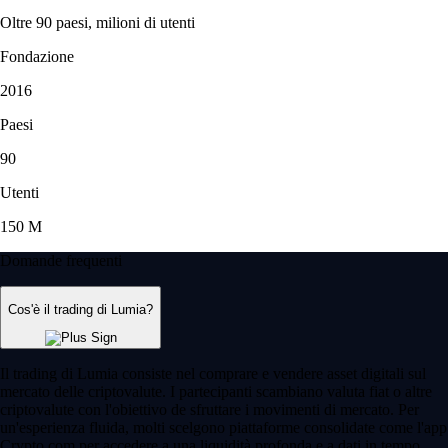
Oltre 90 paesi, milioni di utenti
Fondazione
2016
Paesi
90
Utenti
150 M
Domande frequenti
Cos'è il trading di Lumia?
Il trading di Lumia consiste nel comprare e vendere asset digitali sul
mercato delle criptovalute. I partecipanti scambiano valuta fiat o altre
criptovalute con l'obiettivo de sfruttare i movimenti di mercato. Per
un'esperienza fluida, molti scelgono piattaforme consolidate come l'app
Crypto.com per accedere a una liquidità profonda e a dati in tempo