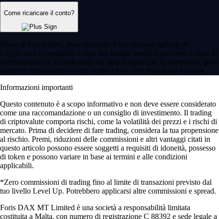
Come ricaricare il conto?
Prima di fare trading, puoi ricaricare il tuo account sull'app di
Crypto.com depositando valuta fiat tramite bonifico bancario o carta di
credito/debito (a seconda della tua area geografica). In alternativa, puoi
trasferire direttamente sul tuo wallet i tuoi asset digitali già esistenti.
Informazioni importanti
Questo contenuto è a scopo informativo e non deve essere considerato
come una raccomandazione o un consiglio di investimento. Il trading
di criptovalute comporta rischi, come la volatilità dei prezzi e i rischi di
mercato. Prima di decidere di fare trading, considera la tua propensione
al rischio. Premi, riduzioni delle commissioni e altri vantaggi citati in
questo articolo possono essere soggetti a requisiti di idoneità, possesso
di token e possono variare in base ai termini e alle condizioni
applicabili.
*Zero commissioni di trading fino al limite di transazioni previsto dal
tuo livello Level Up. Potrebbero applicarsi altre commissioni e spread.
Foris DAX MT Limited è una società a responsabilità limitata
costituita a Malta, con numero di registrazione C 88392 e sede legale a