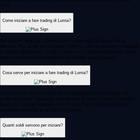
reale.
Come iniziare a fare trading di Lumia?
Per iniziare, analizza i diversi asset e comprendi le dinamiche di
mercato. Poi, scegli un exchange intuitivo, crea un account e completa
la verifica dell'identità. L'app Crypto.com è il punto di partenza ideale,
grazie a un'interfaccia semplice e accessibile ai principianti.
Cosa serve per iniziare a fare trading di Lumia?
Ti servono un account verificato su una piattaforma affidabile, un
wallet sicuro per i tuoi asset e un metodo di ricarica (come il bonifico
bancario). Un'app completa come Crypto.com ti offre tutti questi
strumenti essenziali in un'unica soluzione.
Quanti soldi servono per iniziare?