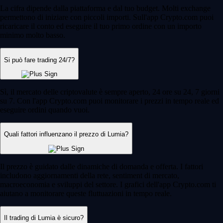
La cifra dipende dalla piattaforma e dal tuo budget. Molti exchange
permettono di iniziare con piccoli importi. Sull'app Crypto.com puoi
ricaricare il conto ed eseguire il tuo primo ordine con un importo
minimo molto basso.
Si può fare trading 24/7?
Sì, il mercato delle criptovalute è sempre aperto, 24 ore su 24, 7 giorni
su 7. Con l'app Crypto.com puoi monitorare i prezzi in tempo reale ed
eseguire ordini quando vuoi.
Quali fattori influenzano il prezzo di Lumia?
Il prezzo è guidato dalle dinamiche di domanda e offerta. I fattori
includono aggiornamenti della rete, sentiment di mercato,
macroeconomia e sviluppi del settore. I grafici dell'app Crypto.com ti
aiutano a monitorare queste fluttuazioni in tempo reale.
Il trading di Lumia è sicuro?