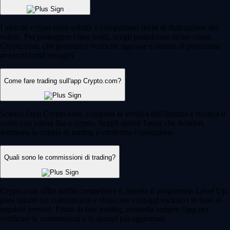
I mercati crypto sono volatili e comportano rischi di fluttuazione del
valore. Per proteggere i tuoi fondi, scegli piattaforme sicure come
Crypto.com, che garantisce verifiche rigorose e sistemi di protezione
avanzati (cold storage).
Come fare trading sull'app Crypto.com?
Scarica l'app Crypto.com, completa la verifica dell'identità e ricarica il
conto con valuta fiat o crypto. Scegli quindi l'asset che desideri,
seleziona la coppia di trading e conferma l'operazione.
Quali sono le commissioni di trading?
Crypto.com offre tariffe competitive e, tramite il programma Level Up,
puoi ridurre las commissioni e sbloccare vantaggi esclusivi in base ai
requisiti previsti. Prima di fare trading, controlla sempre l'app per
verificare le commissioni e lo spread più aggiornati.