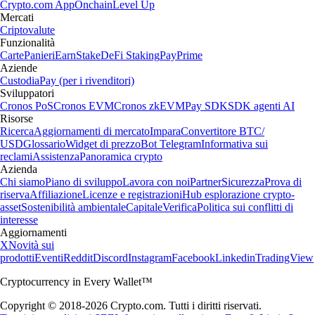
Crypto.com App
Onchain
Level Up
Mercati
Criptovalute
Funzionalità
Carte
Panieri
Earn
Stake
DeFi Staking
Pay
Prime
Aziende
Custodia
Pay (per i rivenditori)
Sviluppatori
Cronos PoS
Cronos EVM
Cronos zkEVM
Pay SDK
SDK agenti AI
Risorse
Ricerca
Aggiornamenti di mercato
Impara
Convertitore BTC/
USD
Glossario
Widget di prezzo
Bot Telegram
Informativa sui
reclami
Assistenza
Panoramica crypto
Azienda
Chi siamo
Piano di sviluppo
Lavora con noi
Partner
Sicurezza
Prova di
riserva
Affiliazione
Licenze e registrazioni
Hub esplorazione crypto-
asset
Sostenibilità ambientale
Capitale
Verifica
Politica sui conflitti di
interesse
Aggiornamenti
X
Novità sui
prodotti
Eventi
Reddit
Discord
Instagram
Facebook
Linkedin
TradingView
Cryptocurrency in Every Wallet™
Copyright © 2018-2026 Crypto.com. Tutti i diritti riservati.