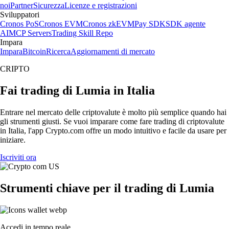
noi
Partner
Sicurezza
Licenze e registrazioni
Sviluppatori
Cronos PoS
Cronos EVM
Cronos zkEVM
Pay SDK
SDK agente
AI
MCP Servers
Trading Skill Repo
Impara
Impara
Bitcoin
Ricerca
Aggiornamenti di mercato
CRIPTO
Fai trading di Lumia in Italia
Entrare nel mercato delle criptovalute è molto più semplice quando hai
gli strumenti giusti. Se vuoi imparare come fare trading di criptovalute
in Italia, l'app Crypto.com offre un modo intuitivo e facile da usare per
iniziare.
Iscriviti ora
Strumenti chiave per il trading di Lumia
Accedi in tempo reale