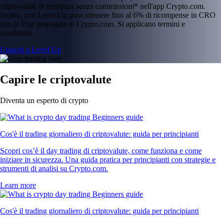
criptovalute di tendenza senza commissioni* nell'app Crypto.com.
Inoltre, con Level Up puoi ottenere fino al 6% di ricompense in CRO
con la Visa prepagata di Crypto.com. Si applicano termini e
condizioni.
Unisciti a Level Up
Capire le criptovalute
Diventa un esperto di crypto
Cos'è il trading giornaliero di criptovalute: guida per principianti
Scopri cos’è il day trading di criptovalute, come funziona e come
iniziare in sicurezza. Una guida pratica per principianti con strategie e
strumenti di analisi su Crypto.com.
Learn more
Cos'è il trading giornaliero di criptovalute: guida per principianti