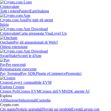
Criptovalute
Tutti i token
Panieri
Earn
Staking
Crypto.com App
Per tutti gli utenti
Inizia
Criptovalute
Carta prepagata Visa
Level Up
Onchain
Per gli appassionati di Web3
Ottieni estensione
Swap
Stake
Scopri le dApp
Pay
Per esercenti
Registrazione esercente
Pay Terminal
Pay SDK
Plugin eCommerce
Pronostici
Cronos
Layer1 compatibile EVM
Esplora Cronos
Cronos PoS
Cronos EVM
Cronos zkEVM
SDK agente AI
Esplora
Affiliazione
Istituzionali
Custodia
Crypto.com
Chi siamo
Notizie aziendali
Novità sui prodotti
Eventi
Lavora con