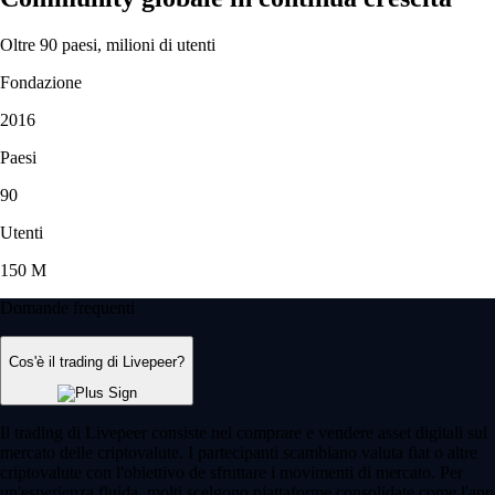
Oltre 90 paesi, milioni di utenti
Fondazione
2016
Paesi
90
Utenti
150 M
Domande frequenti
Cos'è il trading di Livepeer?
Il trading di Livepeer consiste nel comprare e vendere asset digitali sul
mercato delle criptovalute. I partecipanti scambiano valuta fiat o altre
criptovalute con l'obiettivo de sfruttare i movimenti di mercato. Per
un'esperienza fluida, molti scelgono piattaforme consolidate come l'app