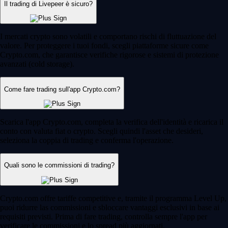
Il trading di Livepeer è sicuro?
I mercati crypto sono volatili e comportano rischi di fluttuazione del
valore. Per proteggere i tuoi fondi, scegli piattaforme sicure come
Crypto.com, che garantisce verifiche rigorose e sistemi di protezione
avanzati (cold storage).
Come fare trading sull'app Crypto.com?
Scarica l'app Crypto.com, completa la verifica dell'identità e ricarica il
conto con valuta fiat o crypto. Scegli quindi l'asset che desideri,
seleziona la coppia di trading e conferma l'operazione.
Quali sono le commissioni di trading?
Crypto.com offre tariffe competitive e, tramite il programma Level Up,
puoi ridurre las commissioni e sbloccare vantaggi esclusivi in base ai
requisiti previsti. Prima di fare trading, controlla sempre l'app per
verificare le commissioni e lo spread più aggiornati.