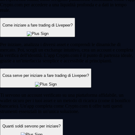
Crypto.com per accedere a una liquidità profonda e a dati in tempo
reale.
Come iniziare a fare trading di Livepeer?
Per iniziare, analizza i diversi asset e comprendi le dinamiche di
mercato. Poi, scegli un exchange intuitivo, crea un account e completa
la verifica dell'identità. L'app Crypto.com è il punto di partenza ideale,
grazie a un'interfaccia semplice e accessibile ai principianti.
Cosa serve per iniziare a fare trading di Livepeer?
Ti servono un account verificato su una piattaforma affidabile, un
wallet sicuro per i tuoi asset e un metodo di ricarica (come il bonifico
bancario). Un'app completa come Crypto.com ti offre tutti questi
strumenti essenziali in un'unica soluzione.
Quanti soldi servono per iniziare?