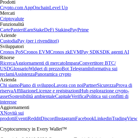
Prodotti
Crypto.com App
Onchain
Level Up
Mercati
Criptovalute
Funzionalità
Carte
Panieri
Earn
Stake
DeFi Staking
Pay
Prime
Aziende
Custodia
Pay (per i rivenditori)
Sviluppatori
Cronos PoS
Cronos EVM
Cronos zkEVM
Pay SDK
SDK agenti AI
Risorse
Ricerca
Aggiornamenti di mercato
Impara
Convertitore BTC/
USD
Glossario
Widget di prezzo
Bot Telegram
Informativa sui
reclami
Assistenza
Panoramica crypto
Azienda
Chi siamo
Piano di sviluppo
Lavora con noi
Partner
Sicurezza
Prova di
riserva
Affiliazione
Licenze e registrazioni
Hub esplorazione crypto-
asset
Sostenibilità ambientale
Capitale
Verifica
Politica sui conflitti di
interesse
Aggiornamenti
X
Novità sui
prodotti
Eventi
Reddit
Discord
Instagram
Facebook
Linkedin
TradingView
Cryptocurrency in Every Wallet™