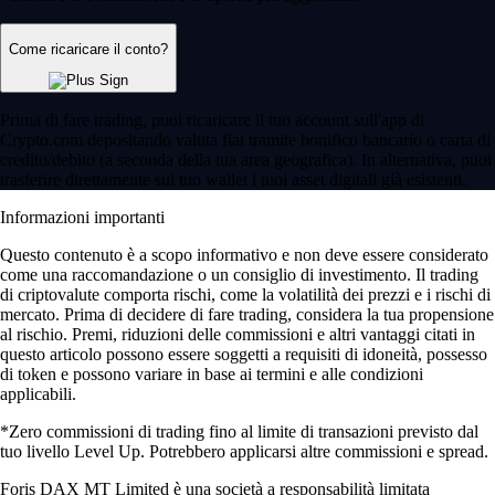
Come ricaricare il conto?
Prima di fare trading, puoi ricaricare il tuo account sull'app di
Crypto.com depositando valuta fiat tramite bonifico bancario o carta di
credito/debito (a seconda della tua area geografica). In alternativa, puoi
trasferire direttamente sul tuo wallet i tuoi asset digitali già esistenti.
Informazioni importanti
Questo contenuto è a scopo informativo e non deve essere considerato
come una raccomandazione o un consiglio di investimento. Il trading
di criptovalute comporta rischi, come la volatilità dei prezzi e i rischi di
mercato. Prima di decidere di fare trading, considera la tua propensione
al rischio. Premi, riduzioni delle commissioni e altri vantaggi citati in
questo articolo possono essere soggetti a requisiti di idoneità, possesso
di token e possono variare in base ai termini e alle condizioni
applicabili.
*Zero commissioni di trading fino al limite di transazioni previsto dal
tuo livello Level Up. Potrebbero applicarsi altre commissioni e spread.
Foris DAX MT Limited è una società a responsabilità limitata