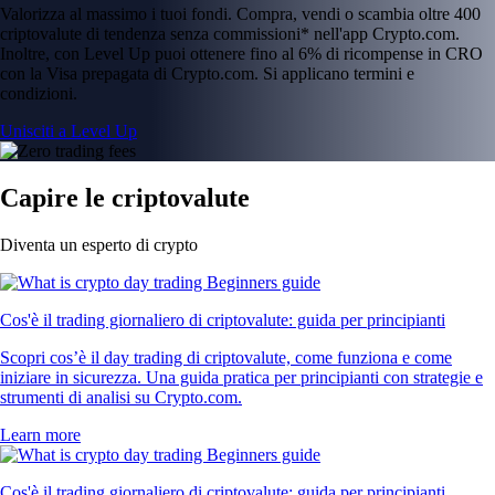
Valorizza al massimo i tuoi fondi. Compra, vendi o scambia oltre 400
criptovalute di tendenza senza commissioni* nell'app Crypto.com.
Inoltre, con Level Up puoi ottenere fino al 6% di ricompense in CRO
con la Visa prepagata di Crypto.com. Si applicano termini e
condizioni.
Unisciti a Level Up
Capire le criptovalute
Diventa un esperto di crypto
Cos'è il trading giornaliero di criptovalute: guida per principianti
Scopri cos’è il day trading di criptovalute, come funziona e come
iniziare in sicurezza. Una guida pratica per principianti con strategie e
strumenti di analisi su Crypto.com.
Learn more
Cos'è il trading giornaliero di criptovalute: guida per principianti