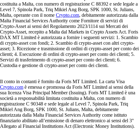
costituita a Malta, con numero di registrazione C 88392 e sede legale a
Level 7, Spinola Park, Triq Mikiel Ang Borg, SPK 1000, St. Julians,
Malta, operante con il nome
Crypto.com
, debitamente autorizzata dalla
Malta Financial Services Authority come Fornitore di servizi di
Crypto-Asset ai sensi del Regolamento 2023/1114 sui Mercati dei
Crypto-Asset, recepito a Malta dal Markets in Crypto Assets Act. Foris
DAX MT Limited è autorizzata a fornire i seguenti servizi: 1. Scambio
di crypto-asset con fondi; 2. Scambio di crypto-asset con altri crypto-
asset; 3. Ricezione e trasmissione di ordini di crypto-asset per conto dei
clienti; 4. Esecuzione di ordini di crypto-asset per conto dei clienti; 5.
Servizi di trasferimento di crypto-asset per conto dei clienti; 6.
Custodia e gestione di crypto-asset per conto dei clienti.
Il conto in contanti è fornito da Foris MT Limited. La carta Visa
Crypto.com
è emessa e promossa da Foris MT Limited ai sensi della
sua licenza Visa Principal Member (Issuing). Foris MT Limited è una
società a responsabilità limitata costituita a Malta, con numero di
registrazione C 90348 e sede legale al Level 7, Spinola Park, Triq
Mikiel Ang Borg, SPK 1000, St. Julians, Malta, debitamente
autorizzata dalla Malta Financial Services Authority come istituto
finanziario abilitato all’emissione di denaro elettronico ai sensi del 3°
Allegato al Financial Institutions Act (Electronic Money Institutions).