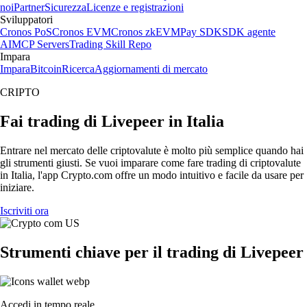
noi
Partner
Sicurezza
Licenze e registrazioni
Sviluppatori
Cronos PoS
Cronos EVM
Cronos zkEVM
Pay SDK
SDK agente
AI
MCP Servers
Trading Skill Repo
Impara
Impara
Bitcoin
Ricerca
Aggiornamenti di mercato
CRIPTO
Fai trading di Livepeer in Italia
Entrare nel mercato delle criptovalute è molto più semplice quando hai
gli strumenti giusti. Se vuoi imparare come fare trading di criptovalute
in Italia, l'app Crypto.com offre un modo intuitivo e facile da usare per
iniziare.
Iscriviti ora
Strumenti chiave per il trading di Livepeer
Accedi in tempo reale