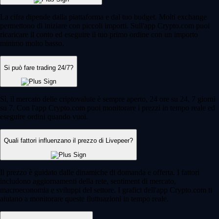
La cifra dipende dalla piattaforma e dal tuo budget. Molti exchange
permettono di iniziare con piccoli importi. Sull'app Crypto.com puoi
ricaricare il conto ed eseguire il tuo primo ordine con un importo
minimo molto basso.
Si può fare trading 24/7?
Sì, il mercato delle criptovalute è sempre aperto, 24 ore su 24, 7 giorni
su 7. Con l'app Crypto.com puoi monitorare i prezzi in tempo reale ed
eseguire ordini quando vuoi.
Quali fattori influenzano il prezzo di Livepeer?
Il prezzo è guidato dalle dinamiche di domanda e offerta. I fattori
includono aggiornamenti della rete, sentiment di mercato,
macroeconomia e sviluppi del settore. I grafici dell'app Crypto.com ti
aiutano a monitorare queste fluttuazioni in tempo reale.