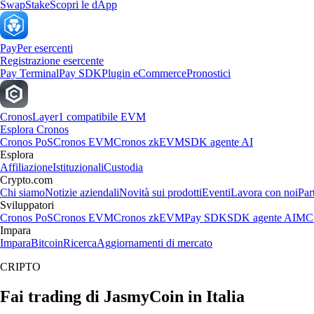
Swap
Stake
Scopri le dApp
Pay
Per esercenti
Registrazione esercente
Pay Terminal
Pay SDK
Plugin eCommerce
Pronostici
Cronos
Layer1 compatibile EVM
Esplora Cronos
Cronos PoS
Cronos EVM
Cronos zkEVM
SDK agente AI
Esplora
Affiliazione
Istituzionali
Custodia
Crypto.com
Chi siamo
Notizie aziendali
Novità sui prodotti
Eventi
Lavora con noi
Par
Sviluppatori
Cronos PoS
Cronos EVM
Cronos zkEVM
Pay SDK
SDK agente AI
MCP
Impara
Impara
Bitcoin
Ricerca
Aggiornamenti di mercato
CRIPTO
Fai trading di JasmyCoin in Italia