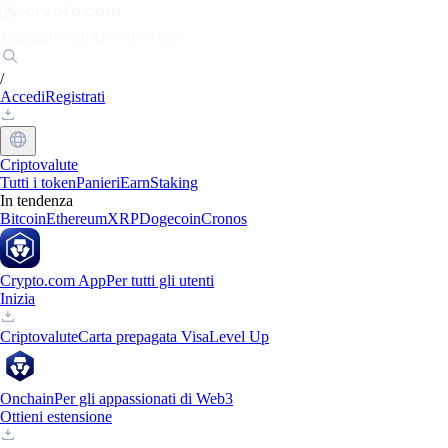
Mercati
Privati
Aziende
Scopri
/
Accedi
Registrati
Criptovalute
Tutti i token
Panieri
Earn
Staking
In tendenza
Bitcoin
Ethereum
XRP
Dogecoin
Cronos
Crypto.com App
Per tutti gli utenti
Inizia
Criptovalute
Carta prepagata Visa
Level Up
Onchain
Per gli appassionati di Web3
Ottieni estensione