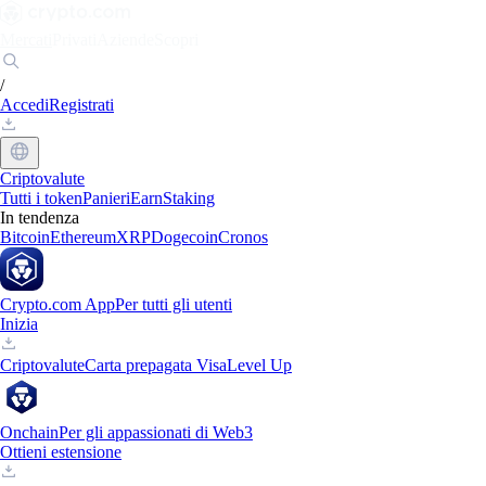
Mercati
Privati
Aziende
Scopri
/
Accedi
Registrati
Criptovalute
Tutti i token
Panieri
Earn
Staking
In tendenza
Bitcoin
Ethereum
XRP
Dogecoin
Cronos
Crypto.com App
Per tutti gli utenti
Inizia
Criptovalute
Carta prepagata Visa
Level Up
Onchain
Per gli appassionati di Web3
Ottieni estensione