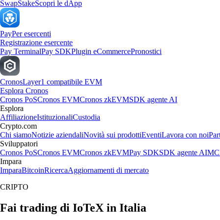
Swap
Stake
Scopri le dApp
Pay
Per esercenti
Registrazione esercente
Pay Terminal
Pay SDK
Plugin eCommerce
Pronostici
Cronos
Layer1 compatibile EVM
Esplora Cronos
Cronos PoS
Cronos EVM
Cronos zkEVM
SDK agente AI
Esplora
Affiliazione
Istituzionali
Custodia
Crypto.com
Chi siamo
Notizie aziendali
Novità sui prodotti
Eventi
Lavora con noi
Par
Sviluppatori
Cronos PoS
Cronos EVM
Cronos zkEVM
Pay SDK
SDK agente AI
MCP
Impara
Impara
Bitcoin
Ricerca
Aggiornamenti di mercato
CRIPTO
Fai trading di IoTeX in Italia