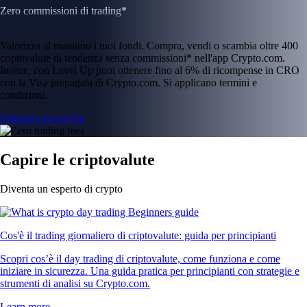
Zero commissioni di trading*
Valorizza al massimo i tuoi fondi. Compra, vendi o scambia oltre 400
criptovalute di tendenza senza commissioni* nell'app Crypto.com.
Inoltre, con Level Up puoi ottenere fino al 6% di ricompense in CRO
con la Visa prepagata di Crypto.com. Si applicano termini e
condizioni.
Unisciti a Level Up
Capire le criptovalute
Diventa un esperto di crypto
Cos'è il trading giornaliero di criptovalute: guida per principianti
Scopri cos’è il day trading di criptovalute, come funziona e come
iniziare in sicurezza. Una guida pratica per principianti con strategie e
strumenti di analisi su Crypto.com.
Learn more