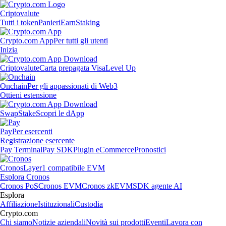
Criptovalute
Tutti i token
Panieri
Earn
Staking
Crypto.com App
Per tutti gli utenti
Inizia
Criptovalute
Carta prepagata Visa
Level Up
Onchain
Per gli appassionati di Web3
Ottieni estensione
Swap
Stake
Scopri le dApp
Pay
Per esercenti
Registrazione esercente
Pay Terminal
Pay SDK
Plugin eCommerce
Pronostici
Cronos
Layer1 compatibile EVM
Esplora Cronos
Cronos PoS
Cronos EVM
Cronos zkEVM
SDK agente AI
Esplora
Affiliazione
Istituzionali
Custodia
Crypto.com
Chi siamo
Notizie aziendali
Novità sui prodotti
Eventi
Lavora con