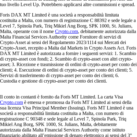
tuo livello Level Up. Potrebbero applicarsi altre commissioni e spread.
Foris DAX MT Limited è una società a responsabilità limitata
costituita a Malta, con numero di registrazione C 88392 e sede legale a
Level 7, Spinola Park, Triq Mikiel Ang Borg, SPK 1000, St. Julians,
Malta, operante con il nome
Crypto.com
, debitamente autorizzata dalla
Malta Financial Services Authority come Fornitore di servizi di
Crypto-Asset ai sensi del Regolamento 2023/1114 sui Mercati dei
Crypto-Asset, recepito a Malta dal Markets in Crypto Assets Act. Foris
DAX MT Limited è autorizzata a fornire i seguenti servizi: 1. Scambio
di crypto-asset con fondi; 2. Scambio di crypto-asset con altri crypto-
asset; 3. Ricezione e trasmissione di ordini di crypto-asset per conto dei
clienti; 4. Esecuzione di ordini di crypto-asset per conto dei clienti; 5.
Servizi di trasferimento di crypto-asset per conto dei clienti; 6.
Custodia e gestione di crypto-asset per conto dei clienti.
Il conto in contanti è fornito da Foris MT Limited. La carta Visa
Crypto.com
è emessa e promossa da Foris MT Limited ai sensi della
sua licenza Visa Principal Member (Issuing). Foris MT Limited è una
società a responsabilità limitata costituita a Malta, con numero di
registrazione C 90348 e sede legale al Level 7, Spinola Park, Triq
Mikiel Ang Borg, SPK 1000, St. Julians, Malta, debitamente
autorizzata dalla Malta Financial Services Authority come istituto
finanziario abilitato all’emissione di denaro elettronico ai sensi del 3°