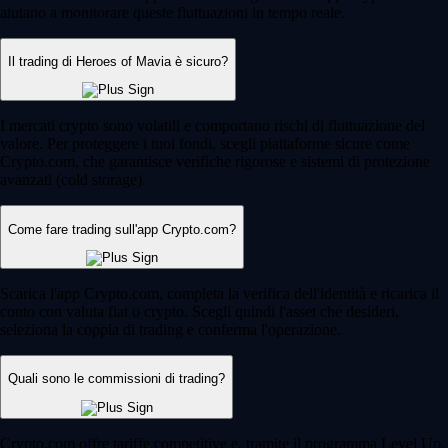
aiutano a monitorare queste fluttuazioni in tempo reale.
Il trading di Heroes of Mavia è sicuro?
I mercati crypto sono volatili e comportano rischi di fluttuazione del
valore. Per proteggere i tuoi fondi, scegli piattaforme sicure come
Crypto.com, che garantisce verifiche rigorose e sistemi di protezione
avanzati (cold storage).
Come fare trading sull'app Crypto.com?
Scarica l'app Crypto.com, completa la verifica dell'identità e ricarica il
conto con valuta fiat o crypto. Scegli quindi l'asset che desideri,
seleziona la coppia di trading e conferma l'operazione.
Quali sono le commissioni di trading?
Crypto.com offre tariffe competitive e, tramite il programma Level Up,