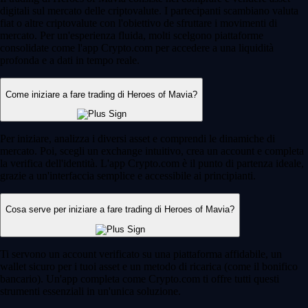
digitali sul mercato delle criptovalute. I partecipanti scambiano valuta
fiat o altre criptovalute con l'obiettivo de sfruttare i movimenti di
mercato. Per un'esperienza fluida, molti scelgono piattaforme
consolidate come l'app Crypto.com per accedere a una liquidità
profonda e a dati in tempo reale.
Come iniziare a fare trading di Heroes of Mavia?
Per iniziare, analizza i diversi asset e comprendi le dinamiche di
mercato. Poi, scegli un exchange intuitivo, crea un account e completa
la verifica dell'identità. L'app Crypto.com è il punto di partenza ideale,
grazie a un'interfaccia semplice e accessibile ai principianti.
Cosa serve per iniziare a fare trading di Heroes of Mavia?
Ti servono un account verificato su una piattaforma affidabile, un
wallet sicuro per i tuoi asset e un metodo di ricarica (come il bonifico
bancario). Un'app completa come Crypto.com ti offre tutti questi
strumenti essenziali in un'unica soluzione.