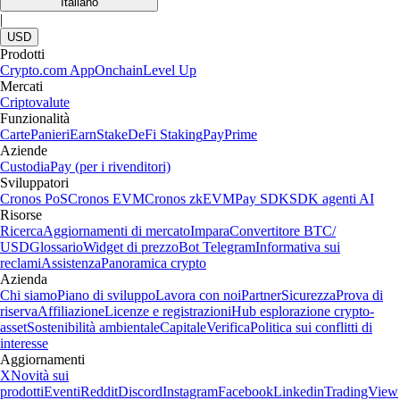
Italiano
|
USD
Prodotti
Crypto.com App
Onchain
Level Up
Mercati
Criptovalute
Funzionalità
Carte
Panieri
Earn
Stake
DeFi Staking
Pay
Prime
Aziende
Custodia
Pay (per i rivenditori)
Sviluppatori
Cronos PoS
Cronos EVM
Cronos zkEVM
Pay SDK
SDK agenti AI
Risorse
Ricerca
Aggiornamenti di mercato
Impara
Convertitore BTC/
USD
Glossario
Widget di prezzo
Bot Telegram
Informativa sui
reclami
Assistenza
Panoramica crypto
Azienda
Chi siamo
Piano di sviluppo
Lavora con noi
Partner
Sicurezza
Prova di
riserva
Affiliazione
Licenze e registrazioni
Hub esplorazione crypto-
asset
Sostenibilità ambientale
Capitale
Verifica
Politica sui conflitti di
interesse
Aggiornamenti
X
Novità sui
prodotti
Eventi
Reddit
Discord
Instagram
Facebook
Linkedin
TradingView