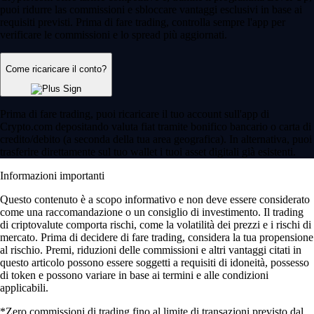
puoi ridurre las commissioni e sbloccare vantaggi esclusivi in base ai
requisiti previsti. Prima di fare trading, controlla sempre l'app per
verificare le commissioni e lo spread più aggiornati.
Come ricaricare il conto?
Prima di fare trading, puoi ricaricare il tuo account sull'app di
Crypto.com depositando valuta fiat tramite bonifico bancario o carta di
credito/debito (a seconda della tua area geografica). In alternativa, puoi
trasferire direttamente sul tuo wallet i tuoi asset digitali già esistenti.
Informazioni importanti
Questo contenuto è a scopo informativo e non deve essere considerato
come una raccomandazione o un consiglio di investimento. Il trading
di criptovalute comporta rischi, come la volatilità dei prezzi e i rischi di
mercato. Prima di decidere di fare trading, considera la tua propensione
al rischio. Premi, riduzioni delle commissioni e altri vantaggi citati in
questo articolo possono essere soggetti a requisiti di idoneità, possesso
di token e possono variare in base ai termini e alle condizioni
applicabili.
*Zero commissioni di trading fino al limite di transazioni previsto dal