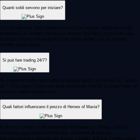
Quanti soldi servono per iniziare?
La cifra dipende dalla piattaforma e dal tuo budget. Molti exchange
permettono di iniziare con piccoli importi. Sull'app Crypto.com puoi
ricaricare il conto ed eseguire il tuo primo ordine con un importo
minimo molto basso.
Si può fare trading 24/7?
Sì, il mercato delle criptovalute è sempre aperto, 24 ore su 24, 7 giorni
su 7. Con l'app Crypto.com puoi monitorare i prezzi in tempo reale ed
eseguire ordini quando vuoi.
Quali fattori influenzano il prezzo di Heroes of Mavia?
Il prezzo è guidato dalle dinamiche di domanda e offerta. I fattori
includono aggiornamenti della rete, sentiment di mercato,
macroeconomia e sviluppi del settore. I grafici dell'app Crypto.com ti