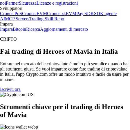
noi
Partner
Sicurezza
Licenze e registrazioni
Sviluppatori
Cronos PoS
Cronos EVM
Cronos zkEVM
Pay SDK
SDK agente
AI
MCP Servers
Trading Skill Repo
Impara
Impara
Bitcoin
Ricerca
Aggiornamenti di mercato
CRIPTO
Fai trading di Heroes of Mavia in Italia
Entrare nel mercato delle criptovalute è molto più semplice quando hai
gli strumenti giusti. Se vuoi imparare come fare trading di criptovalute
in Italia, l'app Crypto.com offre un modo intuitivo e facile da usare per
iniziare.
Iscriviti ora
Strumenti chiave per il trading di Heroes
of Mavia