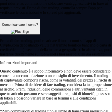
puoi ridurre las commissioni e sbloccare vantaggi esclusivi in base ai
requisiti previsti. Prima di fare trading, controlla sempre l'app per
verificare le commissioni e lo spread più aggiornati.
Come ricaricare il conto?
Prima di fare trading, puoi ricaricare il tuo account sull'app di
Crypto.com depositando valuta fiat tramite bonifico bancario o carta di
credito/debito (a seconda della tua area geografica). In alternativa, puoi
trasferire direttamente sul tuo wallet i tuoi asset digitali già esistenti.
Informazioni importanti
Questo contenuto è a scopo informativo e non deve essere considerato
come una raccomandazione o un consiglio di investimento. Il trading
di criptovalute comporta rischi, come la volatilità dei prezzi e i rischi di
mercato. Prima di decidere di fare trading, considera la tua propensione
al rischio. Premi, riduzioni delle commissioni e altri vantaggi citati in
questo articolo possono essere soggetti a requisiti di idoneità, possesso
di token e possono variare in base ai termini e alle condizioni
applicabili.
*Zero commissioni di trading fino al limite di transazioni previsto dal