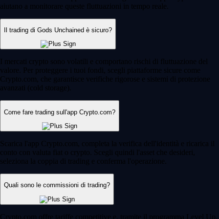
aiutano a monitorare queste fluttuazioni in tempo reale.
Il trading di Gods Unchained è sicuro?
I mercati crypto sono volatili e comportano rischi di fluttuazione del
valore. Per proteggere i tuoi fondi, scegli piattaforme sicure come
Crypto.com, che garantisce verifiche rigorose e sistemi di protezione
avanzati (cold storage).
Come fare trading sull'app Crypto.com?
Scarica l'app Crypto.com, completa la verifica dell'identità e ricarica il
conto con valuta fiat o crypto. Scegli quindi l'asset che desideri,
seleziona la coppia di trading e conferma l'operazione.
Quali sono le commissioni di trading?
Crypto.com offre tariffe competitive e, tramite il programma Level Up,