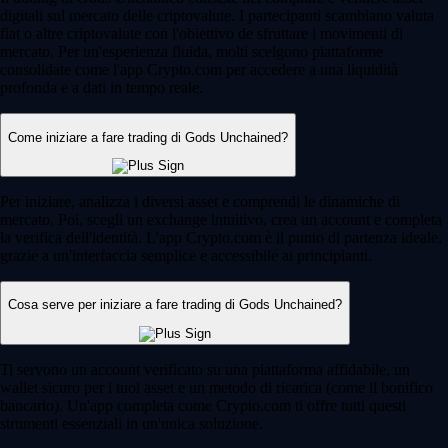
digitali sul mercato delle criptovalute. I partecipanti scambiano valuta
fiat o altre criptovalute con l'obiettivo de sfruttare i movimenti di
mercato. Per un'esperienza fluida, molti scelgono piattaforme
consolidate come l'app Crypto.com per accedere a una liquidità
profonda e a dati in tempo reale.
Come iniziare a fare trading di Gods Unchained?
Per iniziare, analizza i diversi asset e comprendi le dinamiche di
mercato. Poi, scegli un exchange intuitivo, crea un account e completa
la verifica dell'identità. L'app Crypto.com è il punto di partenza ideale,
grazie a un'interfaccia semplice e accessibile ai principianti.
Cosa serve per iniziare a fare trading di Gods Unchained?
Ti servono un account verificato su una piattaforma affidabile, un
wallet sicuro per i tuoi asset e un metodo di ricarica (come il bonifico
bancario). Un'app completa come Crypto.com ti offre tutti questi
strumenti essenziali in un'unica soluzione.