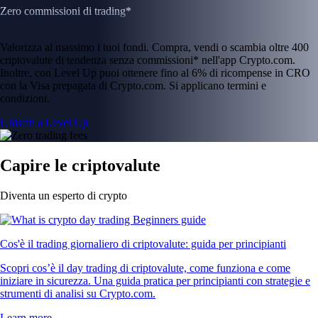
Zero commissioni di trading*
Valorizza al massimo i tuoi fondi. Compra, vendi o scambia oltre 400
criptovalute di tendenza senza commissioni* nell'app Crypto.com.
Inoltre, con Level Up puoi ottenere fino al 6% di ricompense in CRO
con la Visa prepagata di Crypto.com. Si applicano termini e
condizioni.
Unisciti a Level Up
Capire le criptovalute
Diventa un esperto di crypto
Cos'è il trading giornaliero di criptovalute: guida per principianti
Scopri cos’è il day trading di criptovalute, come funziona e come
iniziare in sicurezza. Una guida pratica per principianti con strategie e
strumenti di analisi su Crypto.com.
Learn more