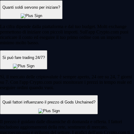
Quanti soldi servono per iniziare?
La cifra dipende dalla piattaforma e dal tuo budget. Molti exchange
permettono di iniziare con piccoli importi. Sull'app Crypto.com puoi
ricaricare il conto ed eseguire il tuo primo ordine con un importo
minimo molto basso.
Si può fare trading 24/7?
Sì, il mercato delle criptovalute è sempre aperto, 24 ore su 24, 7 giorni
su 7. Con l'app Crypto.com puoi monitorare i prezzi in tempo reale ed
eseguire ordini quando vuoi.
Quali fattori influenzano il prezzo di Gods Unchained?
Il prezzo è guidato dalle dinamiche di domanda e offerta. I fattori
includono aggiornamenti della rete, sentiment di mercato,
macroeconomia e sviluppi del settore. I grafici dell'app Crypto.com ti