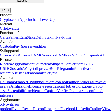
Italiano
|
USD
Prodotti
Crypto.com App
Onchain
Level Up
Mercati
Criptovalute
Funzionalità
Carte
Panieri
Earn
Stake
DeFi Staking
Pay
Prime
Aziende
Custodia
Pay (per i rivenditori)
Sviluppatori
Cronos PoS
Cronos EVM
Cronos zkEVM
Pay SDK
SDK agenti AI
Risorse
Ricerca
Aggiornamenti di mercato
Impara
Convertitore BTC/
USD
Glossario
Widget di prezzo
Bot Telegram
Informativa sui
reclami
Assistenza
Panoramica crypto
Azienda
Chi siamo
Piano di sviluppo
Lavora con noi
Partner
Sicurezza
Prova di
riserva
Affiliazione
Licenze e registrazioni
Hub esplorazione crypto-
asset
Sostenibilità ambientale
Capitale
Verifica
Politica sui conflitti di
interesse
Aggiornamenti
X
Novità sui
prodotti
Eventi
Reddit
Discord
Instagram
Facebook
Linkedin
TradingView