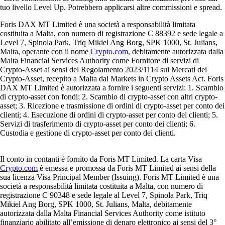
tuo livello Level Up. Potrebbero applicarsi altre commissioni e spread.
Foris DAX MT Limited è una società a responsabilità limitata
costituita a Malta, con numero di registrazione C 88392 e sede legale a
Level 7, Spinola Park, Triq Mikiel Ang Borg, SPK 1000, St. Julians,
Malta, operante con il nome
Crypto.com
, debitamente autorizzata dalla
Malta Financial Services Authority come Fornitore di servizi di
Crypto-Asset ai sensi del Regolamento 2023/1114 sui Mercati dei
Crypto-Asset, recepito a Malta dal Markets in Crypto Assets Act. Foris
DAX MT Limited è autorizzata a fornire i seguenti servizi: 1. Scambio
di crypto-asset con fondi; 2. Scambio di crypto-asset con altri crypto-
asset; 3. Ricezione e trasmissione di ordini di crypto-asset per conto dei
clienti; 4. Esecuzione di ordini di crypto-asset per conto dei clienti; 5.
Servizi di trasferimento di crypto-asset per conto dei clienti; 6.
Custodia e gestione di crypto-asset per conto dei clienti.
Il conto in contanti è fornito da Foris MT Limited. La carta Visa
Crypto.com
è emessa e promossa da Foris MT Limited ai sensi della
sua licenza Visa Principal Member (Issuing). Foris MT Limited è una
società a responsabilità limitata costituita a Malta, con numero di
registrazione C 90348 e sede legale al Level 7, Spinola Park, Triq
Mikiel Ang Borg, SPK 1000, St. Julians, Malta, debitamente
autorizzata dalla Malta Financial Services Authority come istituto
finanziario abilitato all’emissione di denaro elettronico ai sensi del 3°