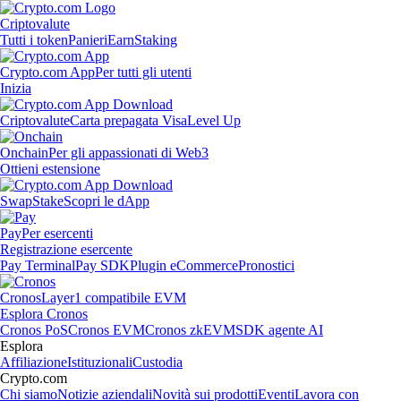
Criptovalute
Tutti i token
Panieri
Earn
Staking
Crypto.com App
Per tutti gli utenti
Inizia
Criptovalute
Carta prepagata Visa
Level Up
Onchain
Per gli appassionati di Web3
Ottieni estensione
Swap
Stake
Scopri le dApp
Pay
Per esercenti
Registrazione esercente
Pay Terminal
Pay SDK
Plugin eCommerce
Pronostici
Cronos
Layer1 compatibile EVM
Esplora Cronos
Cronos PoS
Cronos EVM
Cronos zkEVM
SDK agente AI
Esplora
Affiliazione
Istituzionali
Custodia
Crypto.com
Chi siamo
Notizie aziendali
Novità sui prodotti
Eventi
Lavora con