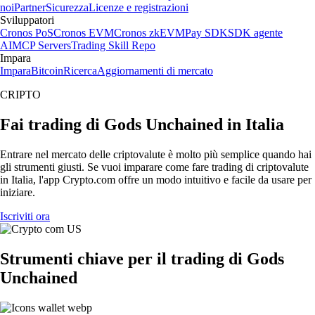
noi
Partner
Sicurezza
Licenze e registrazioni
Sviluppatori
Cronos PoS
Cronos EVM
Cronos zkEVM
Pay SDK
SDK agente
AI
MCP Servers
Trading Skill Repo
Impara
Impara
Bitcoin
Ricerca
Aggiornamenti di mercato
CRIPTO
Fai trading di Gods Unchained in Italia
Entrare nel mercato delle criptovalute è molto più semplice quando hai
gli strumenti giusti. Se vuoi imparare come fare trading di criptovalute
in Italia, l'app Crypto.com offre un modo intuitivo e facile da usare per
iniziare.
Iscriviti ora
Strumenti chiave per il trading di Gods
Unchained