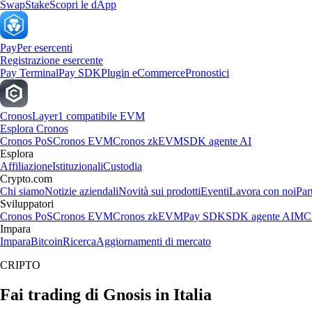
Swap
Stake
Scopri le dApp
Pay
Per esercenti
Registrazione esercente
Pay Terminal
Pay SDK
Plugin eCommerce
Pronostici
Cronos
Layer1 compatibile EVM
Esplora Cronos
Cronos PoS
Cronos EVM
Cronos zkEVM
SDK agente AI
Esplora
Affiliazione
Istituzionali
Custodia
Crypto.com
Chi siamo
Notizie aziendali
Novità sui prodotti
Eventi
Lavora con noi
Par
Sviluppatori
Cronos PoS
Cronos EVM
Cronos zkEVM
Pay SDK
SDK agente AI
MCP
Impara
Impara
Bitcoin
Ricerca
Aggiornamenti di mercato
CRIPTO
Fai trading di Gnosis in Italia