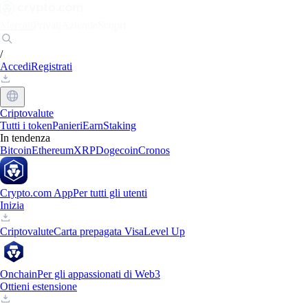
Mercati
Privati
Aziende
Scopri
/
Accedi
Registrati
Criptovalute
Tutti i token
Panieri
Earn
Staking
In tendenza
Bitcoin
Ethereum
XRP
Dogecoin
Cronos
Crypto.com App
Per tutti gli utenti
Inizia
Criptovalute
Carta prepagata Visa
Level Up
Onchain
Per gli appassionati di Web3
Ottieni estensione