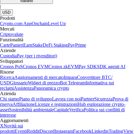
Italiano
|
USD
Prodotti
Crypto.com App
Onchain
Level Up
Mercati
Criptovalute
Funzionalità
Carte
Panieri
Earn
Stake
DeFi Staking
Pay
Prime
Aziende
Custodia
Pay (per i rivenditori)
Sviluppatori
Cronos PoS
Cronos EVM
Cronos zkEVM
Pay SDK
SDK agenti AI
Risorse
Ricerca
Aggiornamenti di mercato
Impara
Convertitore BTC/
USD
Glossario
Widget di prezzo
Bot Telegram
Informativa sui
reclami
Assistenza
Panoramica crypto
Azienda
Chi siamo
Piano di sviluppo
Lavora con noi
Partner
Sicurezza
Prova di
riserva
Affiliazione
Licenze e registrazioni
Hub esplorazione crypto-
asset
Sostenibilità ambientale
Capitale
Verifica
Politica sui conflitti di
interesse
Aggiornamenti
X
Novità sui
prodotti
Eventi
Reddit
Discord
Instagram
Facebook
Linkedin
TradingView