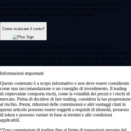
puoi ridurre las commissioni e sbloccare vantaggi esclusivi in base ai
requisiti previsti. Prima di fare trading, controlla sempre l'app per
verificare le commissioni e lo spread più aggiornati.
Come ricaricare il conto?
Prima di fare trading, puoi ricaricare il tuo account sull'app di
Crypto.com depositando valuta fiat tramite bonifico bancario o carta di
credito/debito (a seconda della tua area geografica). In alternativa, puoi
trasferire direttamente sul tuo wallet i tuoi asset digitali già esistenti.
Informazioni importanti
Questo contenuto è a scopo informativo e non deve essere considerato
come una raccomandazione o un consiglio di investimento. Il trading
di criptovalute comporta rischi, come la volatilità dei prezzi e i rischi di
mercato. Prima di decidere di fare trading, considera la tua propensione
al rischio. Premi, riduzioni delle commissioni e altri vantaggi citati in
questo articolo possono essere soggetti a requisiti di idoneità, possesso
di token e possono variare in base ai termini e alle condizioni
applicabili.
*Zero commissioni di trading fino al limite di transazioni previsto dal