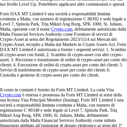
tuo livello Level Up. Potrebbero applicarsi altre commissioni e spread.
Foris DAX MT Limited è una società a responsabilità limitata
costituita a Malta, con numero di registrazione C 88392 e sede legale a
Level 7, Spinola Park, Triq Mikiel Ang Borg, SPK 1000, St. Julians,
Malta, operante con il nome
Crypto.com
, debitamente autorizzata dalla
Malta Financial Services Authority come Fornitore di servizi di
Crypto-Asset ai sensi del Regolamento 2023/1114 sui Mercati dei
Crypto-Asset, recepito a Malta dal Markets in Crypto Assets Act. Foris
DAX MT Limited è autorizzata a fornire i seguenti servizi: 1. Scambio
di crypto-asset con fondi; 2. Scambio di crypto-asset con altri crypto-
asset; 3. Ricezione e trasmissione di ordini di crypto-asset per conto dei
clienti; 4. Esecuzione di ordini di crypto-asset per conto dei clienti; 5.
Servizi di trasferimento di crypto-asset per conto dei clienti; 6.
Custodia e gestione di crypto-asset per conto dei clienti.
Il conto in contanti è fornito da Foris MT Limited. La carta Visa
Crypto.com
è emessa e promossa da Foris MT Limited ai sensi della
sua licenza Visa Principal Member (Issuing). Foris MT Limited è una
società a responsabilità limitata costituita a Malta, con numero di
registrazione C 90348 e sede legale al Level 7, Spinola Park, Triq
Mikiel Ang Borg, SPK 1000, St. Julians, Malta, debitamente
autorizzata dalla Malta Financial Services Authority come istituto
finanziario abilitato all’emissione di denaro elettronico ai sensi del 3°