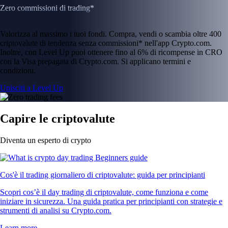
Zero commissioni di trading*
Valorizza al massimo i tuoi fondi. Compra, vendi o scambia oltre 400
criptovalute di tendenza senza commissioni* nell'app Crypto.com.
Inoltre, con Level Up puoi ottenere fino al 6% di ricompense in CRO
con la Visa prepagata di Crypto.com. Si applicano termini e
condizioni.
Unisciti a Level Up
Capire le criptovalute
Diventa un esperto di crypto
Cos'è il trading giornaliero di criptovalute: guida per principianti
Scopri cos’è il day trading di criptovalute, come funziona e come
iniziare in sicurezza. Una guida pratica per principianti con strategie e
strumenti di analisi su Crypto.com.
Learn more