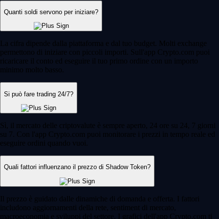
Quanti soldi servono per iniziare?
La cifra dipende dalla piattaforma e dal tuo budget. Molti exchange
permettono di iniziare con piccoli importi. Sull'app Crypto.com puoi
ricaricare il conto ed eseguire il tuo primo ordine con un importo
minimo molto basso.
Si può fare trading 24/7?
Sì, il mercato delle criptovalute è sempre aperto, 24 ore su 24, 7 giorni
su 7. Con l'app Crypto.com puoi monitorare i prezzi in tempo reale ed
eseguire ordini quando vuoi.
Quali fattori influenzano il prezzo di Shadow Token?
Il prezzo è guidato dalle dinamiche di domanda e offerta. I fattori
includono aggiornamenti della rete, sentiment di mercato,
macroeconomia e sviluppi del settore. I grafici dell'app Crypto.com ti