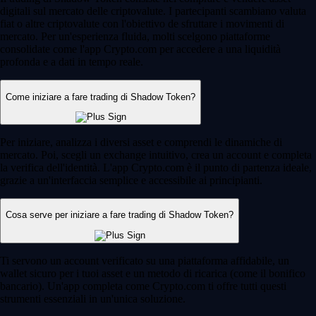
digitali sul mercato delle criptovalute. I partecipanti scambiano valuta
fiat o altre criptovalute con l'obiettivo de sfruttare i movimenti di
mercato. Per un'esperienza fluida, molti scelgono piattaforme
consolidate come l'app Crypto.com per accedere a una liquidità
profonda e a dati in tempo reale.
Come iniziare a fare trading di Shadow Token?
Per iniziare, analizza i diversi asset e comprendi le dinamiche di
mercato. Poi, scegli un exchange intuitivo, crea un account e completa
la verifica dell'identità. L'app Crypto.com è il punto di partenza ideale,
grazie a un'interfaccia semplice e accessibile ai principianti.
Cosa serve per iniziare a fare trading di Shadow Token?
Ti servono un account verificato su una piattaforma affidabile, un
wallet sicuro per i tuoi asset e un metodo di ricarica (come il bonifico
bancario). Un'app completa come Crypto.com ti offre tutti questi
strumenti essenziali in un'unica soluzione.