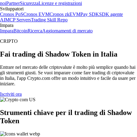
noi
Partner
Sicurezza
Licenze e registrazioni
Sviluppatori
Cronos PoS
Cronos EVM
Cronos zkEVM
Pay SDK
SDK agente
AI
MCP Servers
Trading Skill Repo
Impara
Impara
Bitcoin
Ricerca
Aggiornamenti di mercato
CRIPTO
Fai trading di Shadow Token in Italia
Entrare nel mercato delle criptovalute è molto più semplice quando hai
gli strumenti giusti. Se vuoi imparare come fare trading di criptovalute
in Italia, l'app Crypto.com offre un modo intuitivo e facile da usare per
iniziare.
Iscriviti ora
Strumenti chiave per il trading di Shadow
Token