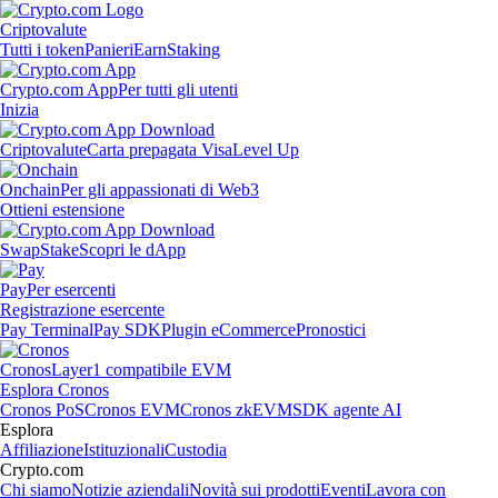
Criptovalute
Tutti i token
Panieri
Earn
Staking
Crypto.com App
Per tutti gli utenti
Inizia
Criptovalute
Carta prepagata Visa
Level Up
Onchain
Per gli appassionati di Web3
Ottieni estensione
Swap
Stake
Scopri le dApp
Pay
Per esercenti
Registrazione esercente
Pay Terminal
Pay SDK
Plugin eCommerce
Pronostici
Cronos
Layer1 compatibile EVM
Esplora Cronos
Cronos PoS
Cronos EVM
Cronos zkEVM
SDK agente AI
Esplora
Affiliazione
Istituzionali
Custodia
Crypto.com
Chi siamo
Notizie aziendali
Novità sui prodotti
Eventi
Lavora con