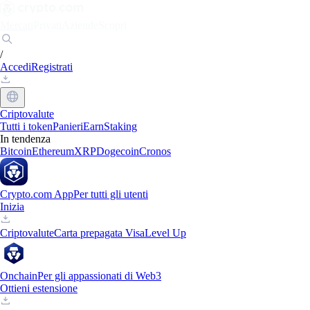
Mercati
Privati
Aziende
Scopri
/
Accedi
Registrati
Criptovalute
Tutti i token
Panieri
Earn
Staking
In tendenza
Bitcoin
Ethereum
XRP
Dogecoin
Cronos
Crypto.com App
Per tutti gli utenti
Inizia
Criptovalute
Carta prepagata Visa
Level Up
Onchain
Per gli appassionati di Web3
Ottieni estensione