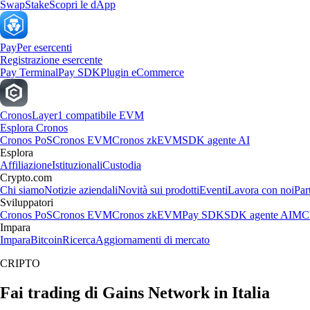
Swap
Stake
Scopri le dApp
Pay
Per esercenti
Registrazione esercente
Pay Terminal
Pay SDK
Plugin eCommerce
Cronos
Layer1 compatibile EVM
Esplora Cronos
Cronos PoS
Cronos EVM
Cronos zkEVM
SDK agente AI
Esplora
Affiliazione
Istituzionali
Custodia
Crypto.com
Chi siamo
Notizie aziendali
Novità sui prodotti
Eventi
Lavora con noi
Par
Sviluppatori
Cronos PoS
Cronos EVM
Cronos zkEVM
Pay SDK
SDK agente AI
MCP
Impara
Impara
Bitcoin
Ricerca
Aggiornamenti di mercato
CRIPTO
Fai trading di Gains Network in Italia