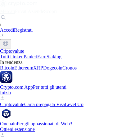
Mercati
Privati
Aziende
Scopri
/
Accedi
Registrati
Criptovalute
Tutti i token
Panieri
Earn
Staking
In tendenza
Bitcoin
Ethereum
XRP
Dogecoin
Cronos
Crypto.com App
Per tutti gli utenti
Inizia
Criptovalute
Carta prepagata Visa
Level Up
Onchain
Per gli appassionati di Web3
Ottieni estensione