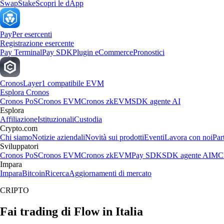
Swap
Stake
Scopri le dApp
Pay
Per esercenti
Registrazione esercente
Pay Terminal
Pay SDK
Plugin eCommerce
Pronostici
Cronos
Layer1 compatibile EVM
Esplora Cronos
Cronos PoS
Cronos EVM
Cronos zkEVM
SDK agente AI
Esplora
Affiliazione
Istituzionali
Custodia
Crypto.com
Chi siamo
Notizie aziendali
Novità sui prodotti
Eventi
Lavora con noi
Par
Sviluppatori
Cronos PoS
Cronos EVM
Cronos zkEVM
Pay SDK
SDK agente AI
MCP
Impara
Impara
Bitcoin
Ricerca
Aggiornamenti di mercato
CRIPTO
Fai trading di Flow in Italia