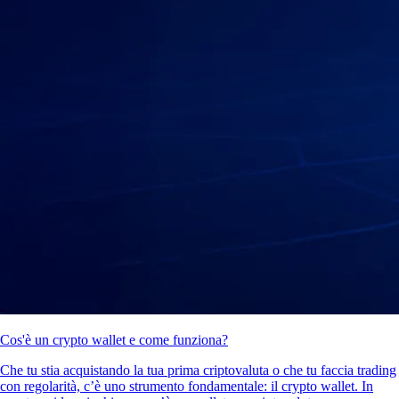
Cos'è un crypto wallet e come funziona?
Che tu stia acquistando la tua prima criptovaluta o che tu faccia trading
con regolarità, c’è uno strumento fondamentale: il crypto wallet. In
questa guida spieghiamo cos’è un wallet per criptovalute, come
funziona e come scegliere quello più adatto alle tue esigenze.
Learn more