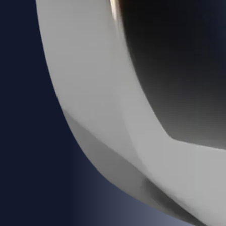
Cos'è il trading giornaliero di criptovalute: guida per principianti