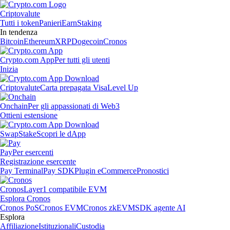
Criptovalute
Tutti i token
Panieri
Earn
Staking
In tendenza
Bitcoin
Ethereum
XRP
Dogecoin
Cronos
Crypto.com App
Per tutti gli utenti
Inizia
Criptovalute
Carta prepagata Visa
Level Up
Onchain
Per gli appassionati di Web3
Ottieni estensione
Swap
Stake
Scopri le dApp
Pay
Per esercenti
Registrazione esercente
Pay Terminal
Pay SDK
Plugin eCommerce
Pronostici
Cronos
Layer1 compatibile EVM
Esplora Cronos
Cronos PoS
Cronos EVM
Cronos zkEVM
SDK agente AI
Esplora
Affiliazione
Istituzionali
Custodia