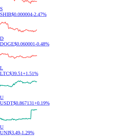
definitiva. Tantissimi token e un'app fantastica con una UI pulita e
semplice».
-
Utente verificato
«Uso l'app Crypto.com da 4-5 anni. Era già semplice, ma le nuove
funzioni come azioni e mercati di previsione sono ottime aggiunte.
Resta facilissima da navigare».
-
Utente verificato
Recensioni basate su casi singoli. Il trading di criptovalute è rischioso
e può comportare la perdita totale del valore. Servizi e disponibilità
soggetti a variazioni regionali.
Scarica l'app
Zero commissioni di trading*