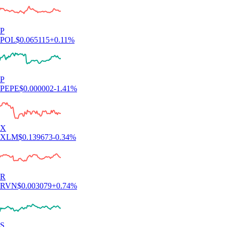
Valorizza al massimo i tuoi fondi. Compra, vendi o scambia oltre 400
criptovalute di tendenza senza commissioni* nell'app Crypto.com.
Inoltre, con Level Up puoi ottenere fino al 6% di ricompense in CRO
con la Visa prepagata di Crypto.com. Si applicano termini e
condizioni.
Unisciti a Level Up