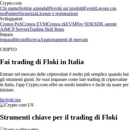
Crypto.com
Chi siamo
Notizie aziendali
Novità sui prodotti
Eventi
Lavora con
noi
Partner
Sicurezza
Licenze e registrazioni
Sviluppatori
Cronos PoS
Cronos EVM
Cronos zkEVM
Pay SDK
SDK agente
AI
MCP Servers
Trading Skill Repo
Impara
Impara
Bitcoin
Ricerca
Aggiornamenti di mercato
CRIPTO
Fai trading di Floki in Italia
Entrare nel mercato delle criptovalute è molto più semplice quando hai
gli strumenti giusti. Se vuoi imparare come fare trading di criptovalute
in Italia, l'app Crypto.com offre un modo intuitivo e facile da usare per
iniziare.
Iscriviti ora
Strumenti chiave per il trading di Floki