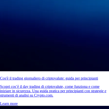
Cos'è il trading giornaliero di criptovalute: guida per principianti
Scopri cos’è il day trading di criptovalute, come funziona e come
iniziare in sicurezza. Una guida pratica per principianti con strategie e
strumenti di analisi su Crypto.com.
Learn more