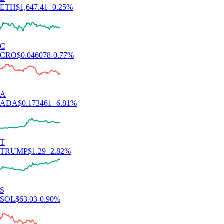
4.5
660k Reviews
«Uso l'app dal 2021: dopo averne provate altre, questa è la migliore.
Facile da usare e con un supporto unico nel suo genere».
-
Utente verificato
«Dopo anni su Coinbase e Kraken, Crypto.com è la mia scelta