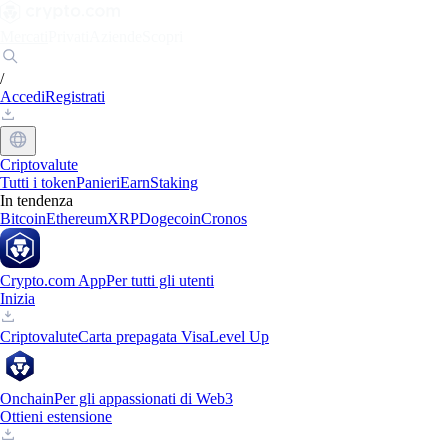
Mercati
Privati
Aziende
Scopri
/
Accedi
Registrati
Criptovalute
Tutti i token
Panieri
Earn
Staking
In tendenza
Bitcoin
Ethereum
XRP
Dogecoin
Cronos
Crypto.com App
Per tutti gli utenti
Inizia
Criptovalute
Carta prepagata Visa
Level Up
Onchain
Per gli appassionati di Web3
Ottieni estensione