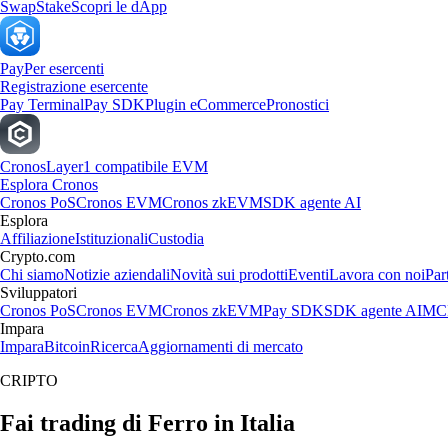
Swap
Stake
Scopri le dApp
Pay
Per esercenti
Registrazione esercente
Pay Terminal
Pay SDK
Plugin eCommerce
Pronostici
Cronos
Layer1 compatibile EVM
Esplora Cronos
Cronos PoS
Cronos EVM
Cronos zkEVM
SDK agente AI
Esplora
Affiliazione
Istituzionali
Custodia
Crypto.com
Chi siamo
Notizie aziendali
Novità sui prodotti
Eventi
Lavora con noi
Par
Sviluppatori
Cronos PoS
Cronos EVM
Cronos zkEVM
Pay SDK
SDK agente AI
MCP
Impara
Impara
Bitcoin
Ricerca
Aggiornamenti di mercato
CRIPTO
Fai trading di Ferro in Italia