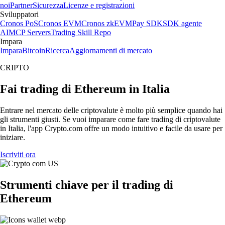
noi
Partner
Sicurezza
Licenze e registrazioni
Sviluppatori
Cronos PoS
Cronos EVM
Cronos zkEVM
Pay SDK
SDK agente
AI
MCP Servers
Trading Skill Repo
Impara
Impara
Bitcoin
Ricerca
Aggiornamenti di mercato
CRIPTO
Fai trading di Ethereum in Italia
Entrare nel mercato delle criptovalute è molto più semplice quando hai
gli strumenti giusti. Se vuoi imparare come fare trading di criptovalute
in Italia, l'app Crypto.com offre un modo intuitivo e facile da usare per
iniziare.
Iscriviti ora
Strumenti chiave per il trading di
Ethereum