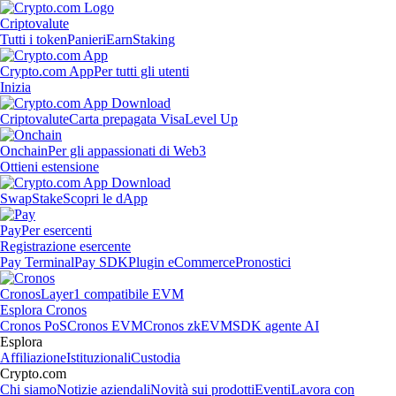
Criptovalute
Tutti i token
Panieri
Earn
Staking
Crypto.com App
Per tutti gli utenti
Inizia
Criptovalute
Carta prepagata Visa
Level Up
Onchain
Per gli appassionati di Web3
Ottieni estensione
Swap
Stake
Scopri le dApp
Pay
Per esercenti
Registrazione esercente
Pay Terminal
Pay SDK
Plugin eCommerce
Pronostici
Cronos
Layer1 compatibile EVM
Esplora Cronos
Cronos PoS
Cronos EVM
Cronos zkEVM
SDK agente AI
Esplora
Affiliazione
Istituzionali
Custodia
Crypto.com
Chi siamo
Notizie aziendali
Novità sui prodotti
Eventi
Lavora con