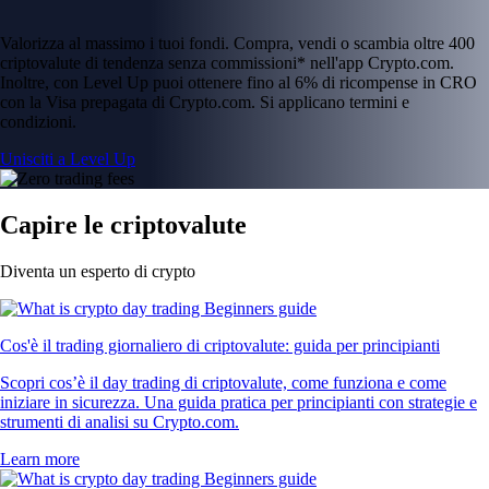
Valorizza al massimo i tuoi fondi. Compra, vendi o scambia oltre 400
criptovalute di tendenza senza commissioni* nell'app Crypto.com.
Inoltre, con Level Up puoi ottenere fino al 6% di ricompense in CRO
con la Visa prepagata di Crypto.com. Si applicano termini e
condizioni.
Unisciti a Level Up
Capire le criptovalute
Diventa un esperto di crypto
Cos'è il trading giornaliero di criptovalute: guida per principianti
Scopri cos’è il day trading di criptovalute, come funziona e come
iniziare in sicurezza. Una guida pratica per principianti con strategie e
strumenti di analisi su Crypto.com.
Learn more