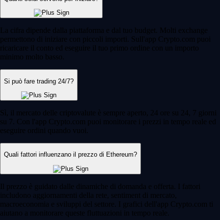
La cifra dipende dalla piattaforma e dal tuo budget. Molti exchange
permettono di iniziare con piccoli importi. Sull'app Crypto.com puoi
ricaricare il conto ed eseguire il tuo primo ordine con un importo
minimo molto basso.
Si può fare trading 24/7?
Sì, il mercato delle criptovalute è sempre aperto, 24 ore su 24, 7 giorni
su 7. Con l'app Crypto.com puoi monitorare i prezzi in tempo reale ed
eseguire ordini quando vuoi.
Quali fattori influenzano il prezzo di Ethereum?
Il prezzo è guidato dalle dinamiche di domanda e offerta. I fattori
includono aggiornamenti della rete, sentiment di mercato,
macroeconomia e sviluppi del settore. I grafici dell'app Crypto.com ti
aiutano a monitorare queste fluttuazioni in tempo reale.