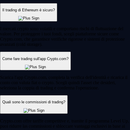
Il trading di Ethereum è sicuro?
I mercati crypto sono volatili e comportano rischi di fluttuazione del
valore. Per proteggere i tuoi fondi, scegli piattaforme sicure come
Crypto.com, che garantisce verifiche rigorose e sistemi di protezione
avanzati (cold storage).
Come fare trading sull'app Crypto.com?
Scarica l'app Crypto.com, completa la verifica dell'identità e ricarica il
conto con valuta fiat o crypto. Scegli quindi l'asset che desideri,
seleziona la coppia di trading e conferma l'operazione.
Quali sono le commissioni di trading?
Crypto.com offre tariffe competitive e, tramite il programma Level Up,
puoi ridurre las commissioni e sbloccare vantaggi esclusivi in base ai