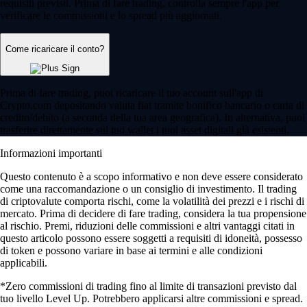
requisiti previsti. Prima di fare trading, controlla sempre l'app per
verificare le commissioni e lo spread più aggiornati.
Come ricaricare il conto?
Prima di fare trading, puoi ricaricare il tuo account sull'app di
Crypto.com depositando valuta fiat tramite bonifico bancario o carta di
credito/debito (a seconda della tua area geografica). In alternativa, puoi
trasferire direttamente sul tuo wallet i tuoi asset digitali già esistenti.
Informazioni importanti
Questo contenuto è a scopo informativo e non deve essere considerato
come una raccomandazione o un consiglio di investimento. Il trading
di criptovalute comporta rischi, come la volatilità dei prezzi e i rischi di
mercato. Prima di decidere di fare trading, considera la tua propensione
al rischio. Premi, riduzioni delle commissioni e altri vantaggi citati in
questo articolo possono essere soggetti a requisiti di idoneità, possesso
di token e possono variare in base ai termini e alle condizioni
applicabili.
*Zero commissioni di trading fino al limite di transazioni previsto dal
tuo livello Level Up. Potrebbero applicarsi altre commissioni e spread.