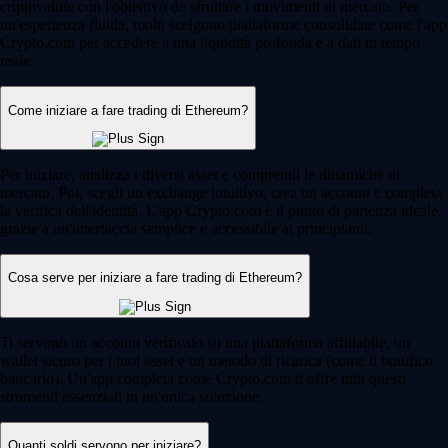
criptovalute con l'obiettivo de sfruttare i movimenti di mercato. Per
un'esperienza fluida, molti scelgono piattaforme consolidate come l'app
Crypto.com per accedere a una liquidità profonda e a dati in tempo
reale.
Come iniziare a fare trading di Ethereum?
Per iniziare, analizza i diversi asset e comprendi le dinamiche di
mercato. Poi, scegli un exchange intuitivo, crea un account e completa
la verifica dell'identità. L'app Crypto.com è il punto di partenza ideale,
grazie a un'interfaccia semplice e accessibile ai principianti.
Cosa serve per iniziare a fare trading di Ethereum?
Ti servono un account verificato su una piattaforma affidabile, un
wallet sicuro per i tuoi asset e un metodo di ricarica (come il bonifico
bancario). Un'app completa come Crypto.com ti offre tutti questi
strumenti essenziali in un'unica soluzione.
Quanti soldi servono per iniziare?