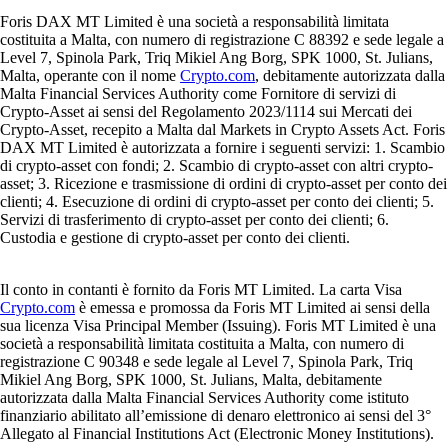
Foris DAX MT Limited è una società a responsabilità limitata
costituita a Malta, con numero di registrazione C 88392 e sede legale a
Level 7, Spinola Park, Triq Mikiel Ang Borg, SPK 1000, St. Julians,
Malta, operante con il nome
Crypto.com
, debitamente autorizzata dalla
Malta Financial Services Authority come Fornitore di servizi di
Crypto-Asset ai sensi del Regolamento 2023/1114 sui Mercati dei
Crypto-Asset, recepito a Malta dal Markets in Crypto Assets Act. Foris
DAX MT Limited è autorizzata a fornire i seguenti servizi: 1. Scambio
di crypto-asset con fondi; 2. Scambio di crypto-asset con altri crypto-
asset; 3. Ricezione e trasmissione di ordini di crypto-asset per conto dei
clienti; 4. Esecuzione di ordini di crypto-asset per conto dei clienti; 5.
Servizi di trasferimento di crypto-asset per conto dei clienti; 6.
Custodia e gestione di crypto-asset per conto dei clienti.
Il conto in contanti è fornito da Foris MT Limited. La carta Visa
Crypto.com
è emessa e promossa da Foris MT Limited ai sensi della
sua licenza Visa Principal Member (Issuing). Foris MT Limited è una
società a responsabilità limitata costituita a Malta, con numero di
registrazione C 90348 e sede legale al Level 7, Spinola Park, Triq
Mikiel Ang Borg, SPK 1000, St. Julians, Malta, debitamente
autorizzata dalla Malta Financial Services Authority come istituto
finanziario abilitato all’emissione di denaro elettronico ai sensi del 3°
Allegato al Financial Institutions Act (Electronic Money Institutions).