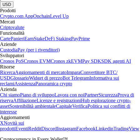
USD
Prodotti
Crypto.com App
Onchain
Level Up
Mercati
Criptovalute
Funzionalità
Carte
Panieri
Earn
Stake
DeFi Staking
Pay
Prime
Aziende
Custodia
Pay (per i rivenditori)
Sviluppatori
Cronos PoS
Cronos EVM
Cronos zkEVM
Pay SDK
SDK agenti AI
Risorse
Ricerca
Aggiornamenti di mercato
Impara
Convertitore BTC/
USD
Glossario
Widget di prezzo
Bot Telegram
Informativa sui
reclami
Assistenza
Panoramica crypto
Azienda
Chi siamo
Piano di sviluppo
Lavora con noi
Partner
Sicurezza
Prova di
riserva
Affiliazione
Licenze e registrazioni
Hub esplorazione crypto-
asset
Sostenibilità ambientale
Capitale
Verifica
Politica sui conflitti di
interesse
Aggiornamenti
X
Novità sui
prodotti
Eventi
Reddit
Discord
Instagram
Facebook
Linkedin
TradingView
Cryptocurrency in Every Wallet™