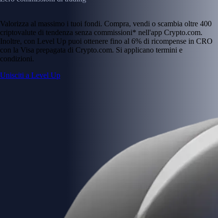
Valorizza al massimo i tuoi fondi. Compra, vendi o scambia oltre 400
criptovalute di tendenza senza commissioni* nell'app Crypto.com.
Inoltre, con Level Up puoi ottenere fino al 6% di ricompense in CRO
con la Visa prepagata di Crypto.com. Si applicano termini e
condizioni.
Unisciti a Level Up