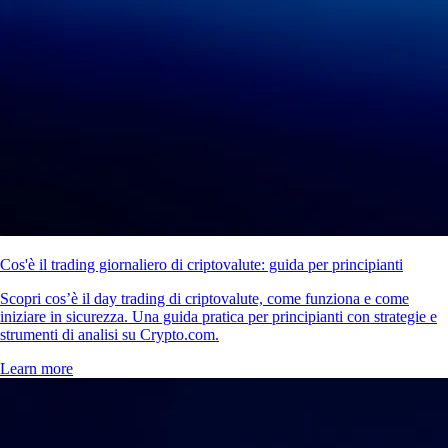
Cos'è il trading giornaliero di criptovalute: guida per principianti
Scopri cos’è il day trading di criptovalute, come funziona e come
iniziare in sicurezza. Una guida pratica per principianti con strategie e
strumenti di analisi su Crypto.com.
Learn more