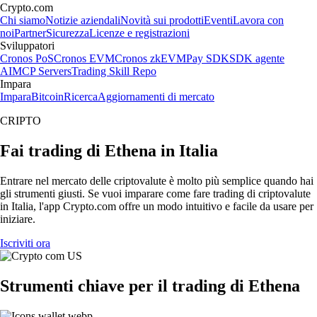
Crypto.com
Chi siamo
Notizie aziendali
Novità sui prodotti
Eventi
Lavora con
noi
Partner
Sicurezza
Licenze e registrazioni
Sviluppatori
Cronos PoS
Cronos EVM
Cronos zkEVM
Pay SDK
SDK agente
AI
MCP Servers
Trading Skill Repo
Impara
Impara
Bitcoin
Ricerca
Aggiornamenti di mercato
CRIPTO
Fai trading di Ethena in Italia
Entrare nel mercato delle criptovalute è molto più semplice quando hai
gli strumenti giusti. Se vuoi imparare come fare trading di criptovalute
in Italia, l'app Crypto.com offre un modo intuitivo e facile da usare per
iniziare.
Iscriviti ora
Strumenti chiave per il trading di Ethena