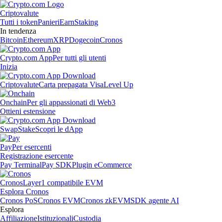
Criptovalute
Tutti i token
Panieri
Earn
Staking
In tendenza
Bitcoin
Ethereum
XRP
Dogecoin
Cronos
Crypto.com App
Per tutti gli utenti
Inizia
Criptovalute
Carta prepagata Visa
Level Up
Onchain
Per gli appassionati di Web3
Ottieni estensione
Swap
Stake
Scopri le dApp
Pay
Per esercenti
Registrazione esercente
Pay Terminal
Pay SDK
Plugin eCommerce
Cronos
Layer1 compatibile EVM
Esplora Cronos
Cronos PoS
Cronos EVM
Cronos zkEVM
SDK agente AI
Esplora
Affiliazione
Istituzionali
Custodia