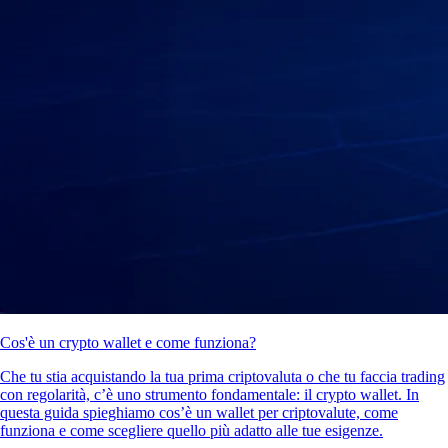
Cos'è un crypto wallet e come funziona?
Che tu stia acquistando la tua prima criptovaluta o che tu faccia trading
con regolarità, c’è uno strumento fondamentale: il crypto wallet. In
questa guida spieghiamo cos’è un wallet per criptovalute, come
funziona e come scegliere quello più adatto alle tue esigenze.