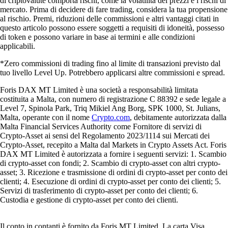
di criptovalute comporta rischi, come la volatilità dei prezzi e i rischi di
mercato. Prima di decidere di fare trading, considera la tua propensione
al rischio. Premi, riduzioni delle commissioni e altri vantaggi citati in
questo articolo possono essere soggetti a requisiti di idoneità, possesso
di token e possono variare in base ai termini e alle condizioni
applicabili.
*Zero commissioni di trading fino al limite di transazioni previsto dal
tuo livello Level Up. Potrebbero applicarsi altre commissioni e spread.
Foris DAX MT Limited è una società a responsabilità limitata
costituita a Malta, con numero di registrazione C 88392 e sede legale a
Level 7, Spinola Park, Triq Mikiel Ang Borg, SPK 1000, St. Julians,
Malta, operante con il nome
Crypto.com
, debitamente autorizzata dalla
Malta Financial Services Authority come Fornitore di servizi di
Crypto-Asset ai sensi del Regolamento 2023/1114 sui Mercati dei
Crypto-Asset, recepito a Malta dal Markets in Crypto Assets Act. Foris
DAX MT Limited è autorizzata a fornire i seguenti servizi: 1. Scambio
di crypto-asset con fondi; 2. Scambio di crypto-asset con altri crypto-
asset; 3. Ricezione e trasmissione di ordini di crypto-asset per conto dei
clienti; 4. Esecuzione di ordini di crypto-asset per conto dei clienti; 5.
Servizi di trasferimento di crypto-asset per conto dei clienti; 6.
Custodia e gestione di crypto-asset per conto dei clienti.
Il conto in contanti è fornito da Foris MT Limited. La carta Visa