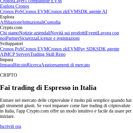
Cronos
Layer1 compatibile EVM
Esplora Cronos
Cronos PoS
Cronos EVM
Cronos zkEVM
SDK agente AI
Esplora
Affiliazione
Istituzionali
Custodia
Crypto.com
Chi siamo
Notizie aziendali
Novità sui prodotti
Eventi
Lavora con
noi
Partner
Sicurezza
Licenze e registrazioni
Sviluppatori
Cronos PoS
Cronos EVM
Cronos zkEVM
Pay SDK
SDK agente
AI
MCP Servers
Trading Skill Repo
Impara
Impara
Bitcoin
Ricerca
Aggiornamenti di mercato
CRIPTO
Fai trading di Espresso in Italia
Entrare nel mercato delle criptovalute è molto più semplice quando hai
gli strumenti giusti. Se vuoi imparare come fare trading di criptovalute
in Italia, l'app Crypto.com offre un modo intuitivo e facile da usare per
iniziare.
Iscriviti ora