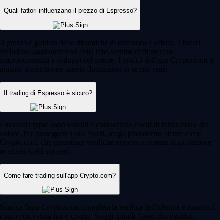
Quali fattori influenzano il prezzo di Espresso?
Il prezzo è guidato dalle dinamiche di domanda e offerta. I fattori
includono aggiornamenti della rete, sentiment di mercato,
macroeconomia e sviluppi del settore. I grafici dell'app Crypto.com ti
aiutano a monitorare queste fluttuazioni in tempo reale.
Il trading di Espresso è sicuro?
I mercati crypto sono volatili e comportano rischi di fluttuazione del
valore. Per proteggere i tuoi fondi, scegli piattaforme sicure come
Crypto.com, che garantisce verifiche rigorose e sistemi di protezione
avanzati (cold storage).
Come fare trading sull'app Crypto.com?
Scarica l'app Crypto.com, completa la verifica dell'identità e ricarica il
conto con valuta fiat o crypto. Scegli quindi l'asset che desideri,