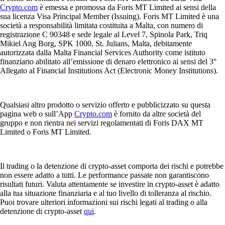
Crypto.com
è emessa e promossa da Foris MT Limited ai sensi della
sua licenza Visa Principal Member (Issuing). Foris MT Limited è una
società a responsabilità limitata costituita a Malta, con numero di
registrazione C 90348 e sede legale al Level 7, Spinola Park, Triq
Mikiel Ang Borg, SPK 1000, St. Julians, Malta, debitamente
autorizzata dalla Malta Financial Services Authority come istituto
finanziario abilitato all’emissione di denaro elettronico ai sensi del 3°
Allegato al Financial Institutions Act (Electronic Money Institutions).
Qualsiasi altro prodotto o servizio offerto e pubblicizzato su questa
pagina web o sull’App
Crypto.com
è fornito da altre società del
gruppo e non rientra nei servizi regolamentati di Foris DAX MT
Limited o Foris MT Limited.
Il trading o la detenzione di crypto-asset comporta dei rischi e potrebbe
non essere adatto a tutti. Le performance passate non garantiscono
risultati futuri. Valuta attentamente se investire in crypto-asset è adatto
alla tua situazione finanziaria e al tuo livello di tolleranza al rischio.
Puoi trovare ulteriori informazioni sui rischi legati al trading o alla
detenzione di crypto-asset
qui
.