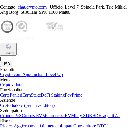
Contatto:
chat.crypto.com
| Ufficio: Level 7, Spinola Park, Triq Mikiel
Ang Borg, St Julians SPK 1000 Malta.
Italiano
|
USD
Prodotti
Crypto.com App
Onchain
Level Up
Mercati
Criptovalute
Funzionalità
Carte
Panieri
Earn
Stake
DeFi Staking
Pay
Prime
Aziende
Custodia
Pay (per i rivenditori)
Sviluppatori
Cronos PoS
Cronos EVM
Cronos zkEVM
Pay SDK
SDK agenti AI
Risorse
Ricerca
Aggiornamenti di mercato
Impara
Convertitore BTC/