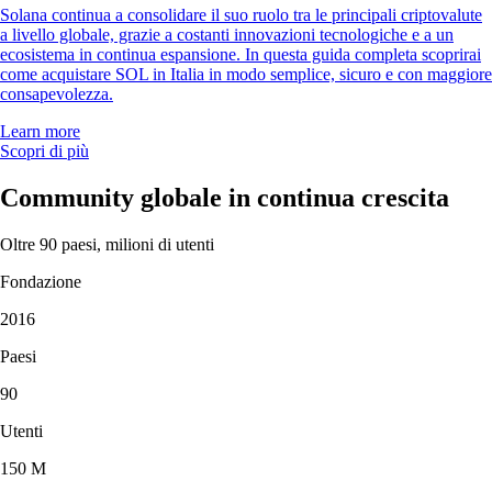
Solana continua a consolidare il suo ruolo tra le principali criptovalute
a livello globale, grazie a costanti innovazioni tecnologiche e a un
ecosistema in continua espansione. In questa guida completa scoprirai
come acquistare SOL in Italia in modo semplice, sicuro e con maggiore
consapevolezza.
Learn more
Scopri di più
Community globale in continua crescita
Oltre 90 paesi, milioni di utenti
Fondazione
2016
Paesi
90
Utenti
150 M