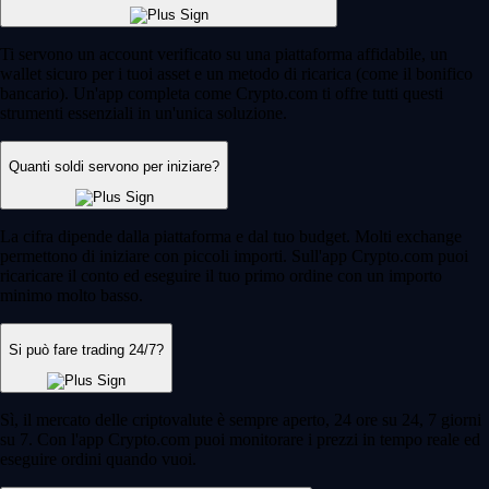
Ti servono un account verificato su una piattaforma affidabile, un
wallet sicuro per i tuoi asset e un metodo di ricarica (come il bonifico
bancario). Un'app completa come Crypto.com ti offre tutti questi
strumenti essenziali in un'unica soluzione.
Quanti soldi servono per iniziare?
La cifra dipende dalla piattaforma e dal tuo budget. Molti exchange
permettono di iniziare con piccoli importi. Sull'app Crypto.com puoi
ricaricare il conto ed eseguire il tuo primo ordine con un importo
minimo molto basso.
Si può fare trading 24/7?
Sì, il mercato delle criptovalute è sempre aperto, 24 ore su 24, 7 giorni
su 7. Con l'app Crypto.com puoi monitorare i prezzi in tempo reale ed
eseguire ordini quando vuoi.