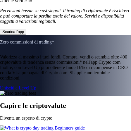
-
Utente verificato
Recensioni basate su casi singoli. Il trading di criptovalute è rischioso
e può comportare la perdita totale del valore. Servizi e disponibilità
soggetti a variazioni regionali.
Scarica l'app
Zero commissioni di trading*
Valorizza al massimo i tuoi fondi. Compra, vendi o scambia oltre 400
criptovalute di tendenza senza commissioni* nell'app Crypto.com.
Inoltre, con Level Up puoi ottenere fino al 6% di ricompense in CRO
con la Visa prepagata di Crypto.com. Si applicano termini e
condizioni.
Unisciti a Level Up
Capire le criptovalute
Diventa un esperto di crypto