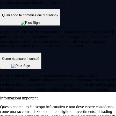
seleziona la coppia di trading e conferma l'operazione.
Quali sono le commissioni di trading?
Crypto.com offre tariffe competitive e, tramite il programma Level Up,
puoi ridurre las commissioni e sbloccare vantaggi esclusivi in base ai
requisiti previsti. Prima di fare trading, controlla sempre l'app per
verificare le commissioni e lo spread più aggiornati.
Come ricaricare il conto?
Prima di fare trading, puoi ricaricare il tuo account sull'app di
Crypto.com depositando valuta fiat tramite bonifico bancario o carta di
credito/debito (a seconda della tua area geografica). In alternativa, puoi
trasferire direttamente sul tuo wallet i tuoi asset digitali già esistenti.
Informazioni importanti
Questo contenuto è a scopo informativo e non deve essere considerato
come una raccomandazione o un consiglio di investimento. Il trading