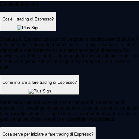
Domande frequenti
Cos'è il trading di Espresso?
Il trading di Espresso consiste nel comprare e vendere asset digitali sul
mercato delle criptovalute. I partecipanti scambiano valuta fiat o altre
criptovalute con l'obiettivo de sfruttare i movimenti di mercato. Per
un'esperienza fluida, molti scelgono piattaforme consolidate come l'app
Crypto.com per accedere a una liquidità profonda e a dati in tempo
reale.
Come iniziare a fare trading di Espresso?
Per iniziare, analizza i diversi asset e comprendi le dinamiche di
mercato. Poi, scegli un exchange intuitivo, crea un account e completa
la verifica dell'identità. L'app Crypto.com è il punto di partenza ideale,
grazie a un'interfaccia semplice e accessibile ai principianti.
Cosa serve per iniziare a fare trading di Espresso?