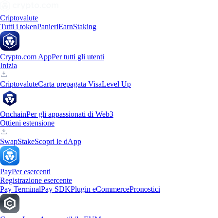
Criptovalute
Tutti i token
Panieri
Earn
Staking
Crypto.com App
Per tutti gli utenti
Inizia
Criptovalute
Carta prepagata Visa
Level Up
Onchain
Per gli appassionati di Web3
Ottieni estensione
Swap
Stake
Scopri le dApp
Pay
Per esercenti
Registrazione esercente
Pay Terminal
Pay SDK
Plugin eCommerce
Pronostici