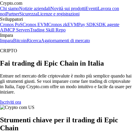
Crypto.com
Chi siamo
Notizie aziendali
Novità sui prodotti
Eventi
Lavora con
noi
Partner
Sicurezza
Licenze e registrazioni
Sviluppatori
Cronos PoS
Cronos EVM
Cronos zkEVM
Pay SDK
SDK agente
AI
MCP Servers
Trading Skill Repo
Impara
Impara
Bitcoin
Ricerca
Aggiornamenti di mercato
CRIPTO
Fai trading di Epic Chain in Italia
Entrare nel mercato delle criptovalute è molto più semplice quando hai
gli strumenti giusti. Se vuoi imparare come fare trading di criptovalute
in Italia, l'app Crypto.com offre un modo intuitivo e facile da usare per
iniziare.
Iscriviti ora
Strumenti chiave per il trading di Epic
Chain