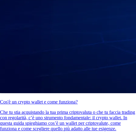
Cos'è un crypto wallet e come funziona?
Che tu stia acquistando la tua prima criptovaluta o che tu faccia trading
con regolarità, c’è uno strumento fondamentale: il crypto wallet. In
questa guida spieghiamo cos’è un wallet per criptovalute, come
funziona e come scegliere quello più adatto alle tue esigenze.