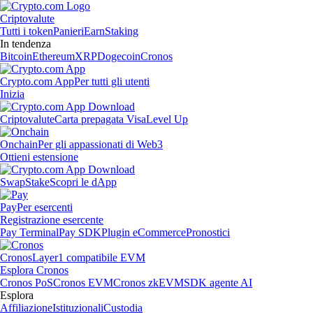
Criptovalute
Tutti i token
Panieri
Earn
Staking
In tendenza
Bitcoin
Ethereum
XRP
Dogecoin
Cronos
Crypto.com App
Per tutti gli utenti
Inizia
Criptovalute
Carta prepagata Visa
Level Up
Onchain
Per gli appassionati di Web3
Ottieni estensione
Swap
Stake
Scopri le dApp
Pay
Per esercenti
Registrazione esercente
Pay Terminal
Pay SDK
Plugin eCommerce
Pronostici
Cronos
Layer1 compatibile EVM
Esplora Cronos
Cronos PoS
Cronos EVM
Cronos zkEVM
SDK agente AI
Esplora
Affiliazione
Istituzionali
Custodia