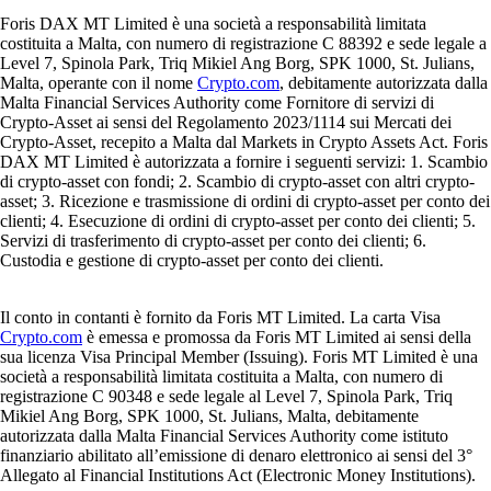
Foris DAX MT Limited è una società a responsabilità limitata
costituita a Malta, con numero di registrazione C 88392 e sede legale a
Level 7, Spinola Park, Triq Mikiel Ang Borg, SPK 1000, St. Julians,
Malta, operante con il nome
Crypto.com
, debitamente autorizzata dalla
Malta Financial Services Authority come Fornitore di servizi di
Crypto-Asset ai sensi del Regolamento 2023/1114 sui Mercati dei
Crypto-Asset, recepito a Malta dal Markets in Crypto Assets Act. Foris
DAX MT Limited è autorizzata a fornire i seguenti servizi: 1. Scambio
di crypto-asset con fondi; 2. Scambio di crypto-asset con altri crypto-
asset; 3. Ricezione e trasmissione di ordini di crypto-asset per conto dei
clienti; 4. Esecuzione di ordini di crypto-asset per conto dei clienti; 5.
Servizi di trasferimento di crypto-asset per conto dei clienti; 6.
Custodia e gestione di crypto-asset per conto dei clienti.
Il conto in contanti è fornito da Foris MT Limited. La carta Visa
Crypto.com
è emessa e promossa da Foris MT Limited ai sensi della
sua licenza Visa Principal Member (Issuing). Foris MT Limited è una
società a responsabilità limitata costituita a Malta, con numero di
registrazione C 90348 e sede legale al Level 7, Spinola Park, Triq
Mikiel Ang Borg, SPK 1000, St. Julians, Malta, debitamente
autorizzata dalla Malta Financial Services Authority come istituto
finanziario abilitato all’emissione di denaro elettronico ai sensi del 3°
Allegato al Financial Institutions Act (Electronic Money Institutions).