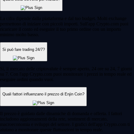
La cifra dipende dalla piattaforma e dal tuo budget. Molti exchange
permettono di iniziare con piccoli importi. Sull'app Crypto.com puoi
ricaricare il conto ed eseguire il tuo primo ordine con un importo
minimo molto basso.
Si può fare trading 24/7?
Sì, il mercato delle criptovalute è sempre aperto, 24 ore su 24, 7 giorni
su 7. Con l'app Crypto.com puoi monitorare i prezzi in tempo reale ed
eseguire ordini quando vuoi.
Quali fattori influenzano il prezzo di Enjin Coin?
Il prezzo è guidato dalle dinamiche di domanda e offerta. I fattori
includono aggiornamenti della rete, sentiment di mercato,
macroeconomia e sviluppi del settore. I grafici dell'app Crypto.com ti
aiutano a monitorare queste fluttuazioni in tempo reale.