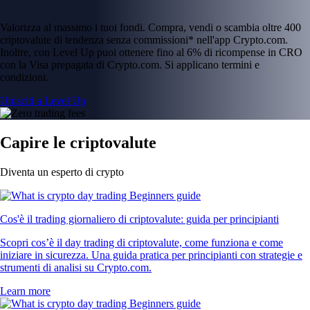
Valorizza al massimo i tuoi fondi. Compra, vendi o scambia oltre 400
criptovalute di tendenza senza commissioni* nell'app Crypto.com.
Inoltre, con Level Up puoi ottenere fino al 6% di ricompense in CRO
con la Visa prepagata di Crypto.com. Si applicano termini e
condizioni.
Unisciti a Level Up
Capire le criptovalute
Diventa un esperto di crypto
Cos'è il trading giornaliero di criptovalute: guida per principianti
Scopri cos’è il day trading di criptovalute, come funziona e come
iniziare in sicurezza. Una guida pratica per principianti con strategie e
strumenti di analisi su Crypto.com.
Learn more