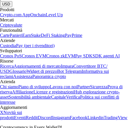
USD
Prodotti
Crypto.com App
Onchain
Level Up
Mercati
Criptovalute
Funzionalità
Carte
Panieri
Earn
Stake
DeFi Staking
Pay
Prime
Aziende
Custodia
Pay (per i rivenditori)
Sviluppatori
Cronos PoS
Cronos EVM
Cronos zkEVM
Pay SDK
SDK agenti AI
Risorse
Ricerca
Aggiornamenti di mercato
Impara
Convertitore BTC/
USD
Glossario
Widget di prezzo
Bot Telegram
Informativa sui
reclami
Assistenza
Panoramica crypto
Azienda
Chi siamo
Piano di sviluppo
Lavora con noi
Partner
Sicurezza
Prova di
riserva
Affiliazione
Licenze e registrazioni
Hub esplorazione crypto-
asset
Sostenibilità ambientale
Capitale
Verifica
Politica sui conflitti di
interesse
Aggiornamenti
X
Novità sui
prodotti
Eventi
Reddit
Discord
Instagram
Facebook
Linkedin
TradingView
Cryptocurrency in Every Wallet™