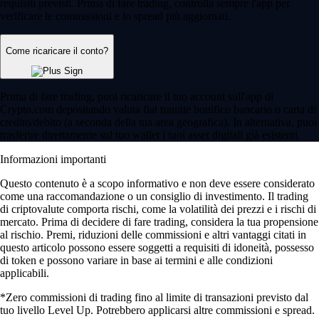
requisiti previsti. Prima di fare trading, controlla sempre l'app per
verificare le commissioni e lo spread più aggiornati.
Come ricaricare il conto?
Prima di fare trading, puoi ricaricare il tuo account sull'app di
Crypto.com depositando valuta fiat tramite bonifico bancario o carta di
credito/debito (a seconda della tua area geografica). In alternativa, puoi
trasferire direttamente sul tuo wallet i tuoi asset digitali già esistenti.
Informazioni importanti
Questo contenuto è a scopo informativo e non deve essere considerato
come una raccomandazione o un consiglio di investimento. Il trading
di criptovalute comporta rischi, come la volatilità dei prezzi e i rischi di
mercato. Prima di decidere di fare trading, considera la tua propensione
al rischio. Premi, riduzioni delle commissioni e altri vantaggi citati in
questo articolo possono essere soggetti a requisiti di idoneità, possesso
di token e possono variare in base ai termini e alle condizioni
applicabili.
*Zero commissioni di trading fino al limite di transazioni previsto dal
tuo livello Level Up. Potrebbero applicarsi altre commissioni e spread.