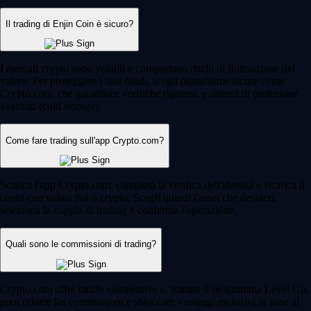
Il trading di Enjin Coin è sicuro?
I mercati crypto sono volatili e comportano rischi di fluttuazione del
valore. Per proteggere i tuoi fondi, scegli piattaforme sicure come
Crypto.com, che garantisce verifiche rigorose e sistemi di protezione
avanzati (cold storage).
Come fare trading sull'app Crypto.com?
Scarica l'app Crypto.com, completa la verifica dell'identità e ricarica il
conto con valuta fiat o crypto. Scegli quindi l'asset che desideri,
seleziona la coppia di trading e conferma l'operazione.
Quali sono le commissioni di trading?
Crypto.com offre tariffe competitive e, tramite il programma Level Up,
puoi ridurre las commissioni e sbloccare vantaggi esclusivi in base ai