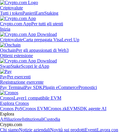
Criptovalute
Tutti i token
Panieri
Earn
Staking
Crypto.com App
Per tutti gli utenti
Inizia
Criptovalute
Carta prepagata Visa
Level Up
Onchain
Per gli appassionati di Web3
Ottieni estensione
Swap
Stake
Scopri le dApp
Pay
Per esercenti
Registrazione esercente
Pay Terminal
Pay SDK
Plugin eCommerce
Pronostici
Cronos
Layer1 compatibile EVM
Esplora Cronos
Cronos PoS
Cronos EVM
Cronos zkEVM
SDK agente AI
Esplora
Affiliazione
Istituzionali
Custodia
Crypto.com
Chi siamo
Notizie aziendali
Novità sui prodotti
Eventi
Lavora con