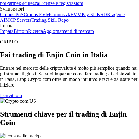
noi
Partner
Sicurezza
Licenze e registrazioni
Sviluppatori
Cronos PoS
Cronos EVM
Cronos zkEVM
Pay SDK
SDK agente
AI
MCP Servers
Trading Skill Repo
Impara
Impara
Bitcoin
Ricerca
Aggiornamenti di mercato
CRIPTO
Fai trading di Enjin Coin in Italia
Entrare nel mercato delle criptovalute è molto più semplice quando hai
gli strumenti giusti. Se vuoi imparare come fare trading di criptovalute
in Italia, l'app Crypto.com offre un modo intuitivo e facile da usare per
iniziare.
Iscriviti ora
Strumenti chiave per il trading di Enjin
Coin