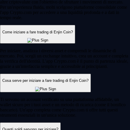
altre criptovalute con l'obiettivo de sfruttare i movimenti di mercato.
Per un'esperienza fluida, molti scelgono piattaforme consolidate come
l'app Crypto.com per accedere a una liquidità profonda e a dati in
tempo reale.
Come iniziare a fare trading di Enjin Coin?
Per iniziare, analizza i diversi asset e comprendi le dinamiche di
mercato. Poi, scegli un exchange intuitivo, crea un account e completa
la verifica dell'identità. L'app Crypto.com è il punto di partenza ideale,
grazie a un'interfaccia semplice e accessibile ai principianti.
Cosa serve per iniziare a fare trading di Enjin Coin?
Ti servono un account verificato su una piattaforma affidabile, un
wallet sicuro per i tuoi asset e un metodo di ricarica (come il bonifico
bancario). Un'app completa come Crypto.com ti offre tutti questi
strumenti essenziali in un'unica soluzione.
Quanti soldi servono per iniziare?