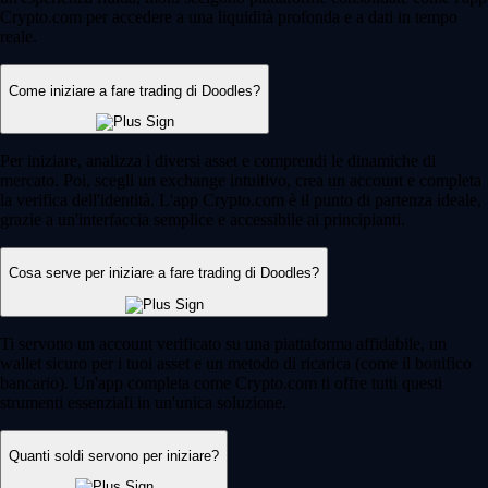
Crypto.com per accedere a una liquidità profonda e a dati in tempo
reale.
Come iniziare a fare trading di Doodles?
Per iniziare, analizza i diversi asset e comprendi le dinamiche di
mercato. Poi, scegli un exchange intuitivo, crea un account e completa
la verifica dell'identità. L'app Crypto.com è il punto di partenza ideale,
grazie a un'interfaccia semplice e accessibile ai principianti.
Cosa serve per iniziare a fare trading di Doodles?
Ti servono un account verificato su una piattaforma affidabile, un
wallet sicuro per i tuoi asset e un metodo di ricarica (come il bonifico
bancario). Un'app completa come Crypto.com ti offre tutti questi
strumenti essenziali in un'unica soluzione.
Quanti soldi servono per iniziare?