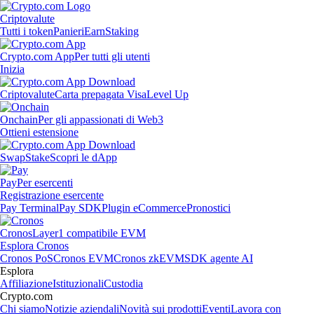
Criptovalute
Tutti i token
Panieri
Earn
Staking
Crypto.com App
Per tutti gli utenti
Inizia
Criptovalute
Carta prepagata Visa
Level Up
Onchain
Per gli appassionati di Web3
Ottieni estensione
Swap
Stake
Scopri le dApp
Pay
Per esercenti
Registrazione esercente
Pay Terminal
Pay SDK
Plugin eCommerce
Pronostici
Cronos
Layer1 compatibile EVM
Esplora Cronos
Cronos PoS
Cronos EVM
Cronos zkEVM
SDK agente AI
Esplora
Affiliazione
Istituzionali
Custodia
Crypto.com
Chi siamo
Notizie aziendali
Novità sui prodotti
Eventi
Lavora con