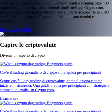
Valorizza al massimo i tuoi fondi. Compra, vendi o scambia oltre 400
criptovalute di tendenza senza commissioni* nell'app Crypto.com.
Inoltre, con Level Up puoi ottenere fino al 6% di ricompense in CRO
con la Visa prepagata di Crypto.com. Si applicano termini e
condizioni.
Unisciti a Level Up
Capire le criptovalute
Diventa un esperto di crypto
Cos'è il trading giornaliero di criptovalute: guida per principianti
Scopri cos’è il day trading di criptovalute, come funziona e come
iniziare in sicurezza. Una guida pratica per principianti con strategie e
strumenti di analisi su Crypto.com.
Learn more
Cos'è il trading giornaliero di criptovalute: guida per principianti