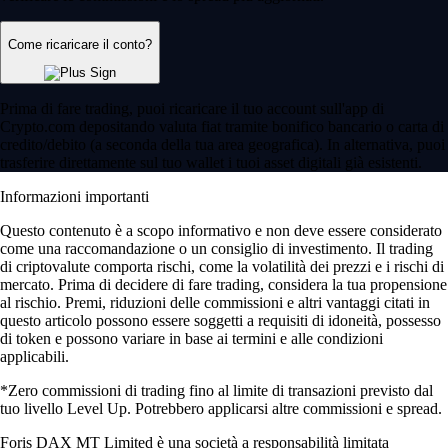
Come ricaricare il conto?
Prima di fare trading, puoi ricaricare il tuo account sull'app di
Crypto.com depositando valuta fiat tramite bonifico bancario o carta di
credito/debito (a seconda della tua area geografica). In alternativa, puoi
trasferire direttamente sul tuo wallet i tuoi asset digitali già esistenti.
Informazioni importanti
Questo contenuto è a scopo informativo e non deve essere considerato
come una raccomandazione o un consiglio di investimento. Il trading
di criptovalute comporta rischi, come la volatilità dei prezzi e i rischi di
mercato. Prima di decidere di fare trading, considera la tua propensione
al rischio. Premi, riduzioni delle commissioni e altri vantaggi citati in
questo articolo possono essere soggetti a requisiti di idoneità, possesso
di token e possono variare in base ai termini e alle condizioni
applicabili.
*Zero commissioni di trading fino al limite di transazioni previsto dal
tuo livello Level Up. Potrebbero applicarsi altre commissioni e spread.
Foris DAX MT Limited è una società a responsabilità limitata