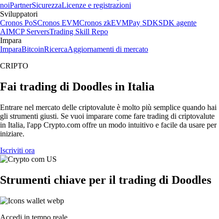
noi
Partner
Sicurezza
Licenze e registrazioni
Sviluppatori
Cronos PoS
Cronos EVM
Cronos zkEVM
Pay SDK
SDK agente
AI
MCP Servers
Trading Skill Repo
Impara
Impara
Bitcoin
Ricerca
Aggiornamenti di mercato
CRIPTO
Fai trading di Doodles in Italia
Entrare nel mercato delle criptovalute è molto più semplice quando hai
gli strumenti giusti. Se vuoi imparare come fare trading di criptovalute
in Italia, l'app Crypto.com offre un modo intuitivo e facile da usare per
iniziare.
Iscriviti ora
Strumenti chiave per il trading di Doodles
Accedi in tempo reale