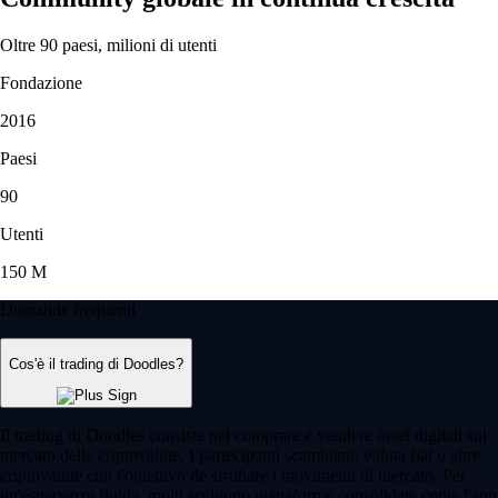
Oltre 90 paesi, milioni di utenti
Fondazione
2016
Paesi
90
Utenti
150 M
Domande frequenti
Cos'è il trading di Doodles?
Il trading di Doodles consiste nel comprare e vendere asset digitali sul
mercato delle criptovalute. I partecipanti scambiano valuta fiat o altre
criptovalute con l'obiettivo de sfruttare i movimenti di mercato. Per
un'esperienza fluida, molti scelgono piattaforme consolidate come l'app