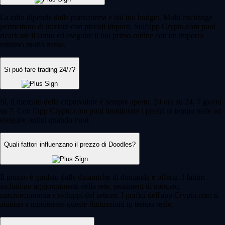
La cifra dipende dalla piattaforma e dal tuo budget. Molti exchange
permettono di iniziare con piccoli importi. Sull'app Crypto.com puoi
ricaricare il conto ed eseguire il tuo primo ordine con un importo
minimo molto basso.
Si può fare trading 24/7?
Sì, il mercato delle criptovalute è sempre aperto, 24 ore su 24, 7 giorni
su 7. Con l'app Crypto.com puoi monitorare i prezzi in tempo reale ed
eseguire ordini quando vuoi.
Quali fattori influenzano il prezzo di Doodles?
Il prezzo è guidato dalle dinamiche di domanda e offerta. I fattori
includono aggiornamenti della rete, sentiment di mercato,
macroeconomia e sviluppi del settore. I grafici dell'app Crypto.com ti
aiutano a monitorare queste fluttuazioni in tempo reale.