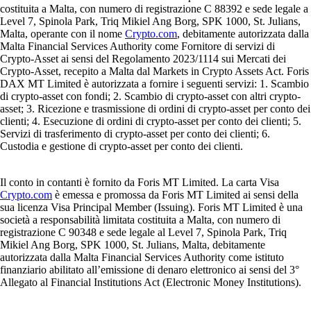
costituita a Malta, con numero di registrazione C 88392 e sede legale a
Level 7, Spinola Park, Triq Mikiel Ang Borg, SPK 1000, St. Julians,
Malta, operante con il nome
Crypto.com
, debitamente autorizzata dalla
Malta Financial Services Authority come Fornitore di servizi di
Crypto-Asset ai sensi del Regolamento 2023/1114 sui Mercati dei
Crypto-Asset, recepito a Malta dal Markets in Crypto Assets Act. Foris
DAX MT Limited è autorizzata a fornire i seguenti servizi: 1. Scambio
di crypto-asset con fondi; 2. Scambio di crypto-asset con altri crypto-
asset; 3. Ricezione e trasmissione di ordini di crypto-asset per conto dei
clienti; 4. Esecuzione di ordini di crypto-asset per conto dei clienti; 5.
Servizi di trasferimento di crypto-asset per conto dei clienti; 6.
Custodia e gestione di crypto-asset per conto dei clienti.
Il conto in contanti è fornito da Foris MT Limited. La carta Visa
Crypto.com
è emessa e promossa da Foris MT Limited ai sensi della
sua licenza Visa Principal Member (Issuing). Foris MT Limited è una
società a responsabilità limitata costituita a Malta, con numero di
registrazione C 90348 e sede legale al Level 7, Spinola Park, Triq
Mikiel Ang Borg, SPK 1000, St. Julians, Malta, debitamente
autorizzata dalla Malta Financial Services Authority come istituto
finanziario abilitato all’emissione di denaro elettronico ai sensi del 3°
Allegato al Financial Institutions Act (Electronic Money Institutions).