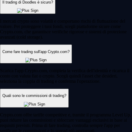
Il trading di Doodles è sicuro?
I mercati crypto sono volatili e comportano rischi di fluttuazione del
valore. Per proteggere i tuoi fondi, scegli piattaforme sicure come
Crypto.com, che garantisce verifiche rigorose e sistemi di protezione
avanzati (cold storage).
Come fare trading sull'app Crypto.com?
Scarica l'app Crypto.com, completa la verifica dell'identità e ricarica il
conto con valuta fiat o crypto. Scegli quindi l'asset che desideri,
seleziona la coppia di trading e conferma l'operazione.
Quali sono le commissioni di trading?
Crypto.com offre tariffe competitive e, tramite il programma Level Up,
puoi ridurre las commissioni e sbloccare vantaggi esclusivi in base ai
requisiti previsti. Prima di fare trading, controlla sempre l'app per
verificare le commissioni e lo spread più aggiornati.