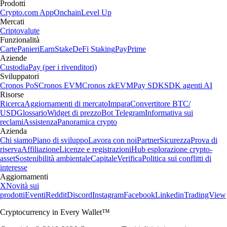
Prodotti
Crypto.com App
Onchain
Level Up
Mercati
Criptovalute
Funzionalità
Carte
Panieri
Earn
Stake
DeFi Staking
Pay
Prime
Aziende
Custodia
Pay (per i rivenditori)
Sviluppatori
Cronos PoS
Cronos EVM
Cronos zkEVM
Pay SDK
SDK agenti AI
Risorse
Ricerca
Aggiornamenti di mercato
Impara
Convertitore BTC/
USD
Glossario
Widget di prezzo
Bot Telegram
Informativa sui
reclami
Assistenza
Panoramica crypto
Azienda
Chi siamo
Piano di sviluppo
Lavora con noi
Partner
Sicurezza
Prova di
riserva
Affiliazione
Licenze e registrazioni
Hub esplorazione crypto-
asset
Sostenibilità ambientale
Capitale
Verifica
Politica sui conflitti di
interesse
Aggiornamenti
X
Novità sui
prodotti
Eventi
Reddit
Discord
Instagram
Facebook
Linkedin
TradingView
Cryptocurrency in Every Wallet™