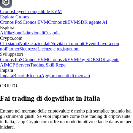
Cronos
Layer1 compatibile EVM
Esplora Cronos
Cronos PoS
Cronos EVM
Cronos zkEVM
SDK agente AI
Esplora
Affiliazione
Istituzionali
Custodia
Crypto.com
Chi siamo
Notizie aziendali
Novità sui prodotti
Eventi
Lavora con
noi
Partner
Sicurezza
Licenze e registrazioni
Sviluppatori
Cronos PoS
Cronos EVM
Cronos zkEVM
Pay SDK
SDK agente
AI
MCP Servers
Trading Skill Repo
Impara
Impara
Bitcoin
Ricerca
Aggiornamenti di mercato
CRIPTO
Fai trading di dogwifhat in Italia
Entrare nel mercato delle criptovalute è molto più semplice quando hai
gli strumenti giusti. Se vuoi imparare come fare trading di criptovalute
in Italia, l'app Crypto.com offre un modo intuitivo e facile da usare per
iniziare.