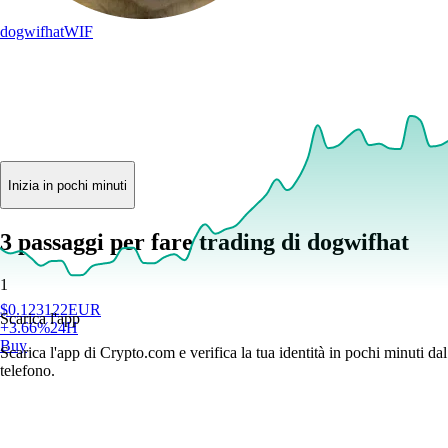
dogwifhat
WIF
Inizia in pochi minuti
3 passaggi per fare trading di dogwifhat
1
$
0.123122
EUR
Scarica l'app
+
3.66
%
24H
Buy
Scarica l'app di Crypto.com e verifica la tua identità in pochi minuti dal
telefono.