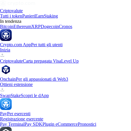
Criptovalute
Tutti i token
Panieri
Earn
Staking
In tendenza
Bitcoin
Ethereum
XRP
Dogecoin
Cronos
Crypto.com App
Per tutti gli utenti
Inizia
Criptovalute
Carta prepagata Visa
Level Up
Onchain
Per gli appassionati di Web3
Ottieni estensione
Swap
Stake
Scopri le dApp
Pay
Per esercenti
Registrazione esercente
Pay Terminal
Pay SDK
Plugin eCommerce
Pronostici