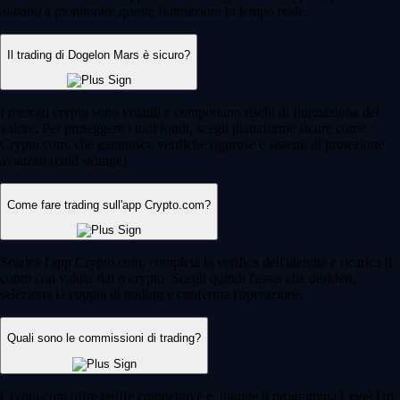
aiutano a monitorare queste fluttuazioni in tempo reale.
Il trading di Dogelon Mars è sicuro?
I mercati crypto sono volatili e comportano rischi di fluttuazione del
valore. Per proteggere i tuoi fondi, scegli piattaforme sicure come
Crypto.com, che garantisce verifiche rigorose e sistemi di protezione
avanzati (cold storage).
Come fare trading sull'app Crypto.com?
Scarica l'app Crypto.com, completa la verifica dell'identità e ricarica il
conto con valuta fiat o crypto. Scegli quindi l'asset che desideri,
seleziona la coppia di trading e conferma l'operazione.
Quali sono le commissioni di trading?
Crypto.com offre tariffe competitive e, tramite il programma Level Up,