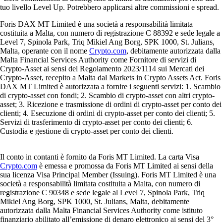
tuo livello Level Up. Potrebbero applicarsi altre commissioni e spread.
Foris DAX MT Limited è una società a responsabilità limitata
costituita a Malta, con numero di registrazione C 88392 e sede legale a
Level 7, Spinola Park, Triq Mikiel Ang Borg, SPK 1000, St. Julians,
Malta, operante con il nome
Crypto.com
, debitamente autorizzata dalla
Malta Financial Services Authority come Fornitore di servizi di
Crypto-Asset ai sensi del Regolamento 2023/1114 sui Mercati dei
Crypto-Asset, recepito a Malta dal Markets in Crypto Assets Act. Foris
DAX MT Limited è autorizzata a fornire i seguenti servizi: 1. Scambio
di crypto-asset con fondi; 2. Scambio di crypto-asset con altri crypto-
asset; 3. Ricezione e trasmissione di ordini di crypto-asset per conto dei
clienti; 4. Esecuzione di ordini di crypto-asset per conto dei clienti; 5.
Servizi di trasferimento di crypto-asset per conto dei clienti; 6.
Custodia e gestione di crypto-asset per conto dei clienti.
Il conto in contanti è fornito da Foris MT Limited. La carta Visa
Crypto.com
è emessa e promossa da Foris MT Limited ai sensi della
sua licenza Visa Principal Member (Issuing). Foris MT Limited è una
società a responsabilità limitata costituita a Malta, con numero di
registrazione C 90348 e sede legale al Level 7, Spinola Park, Triq
Mikiel Ang Borg, SPK 1000, St. Julians, Malta, debitamente
autorizzata dalla Malta Financial Services Authority come istituto
finanziario abilitato all’emissione di denaro elettronico ai sensi del 3°