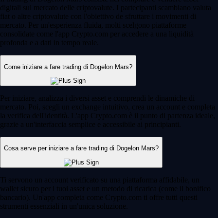
digitali sul mercato delle criptovalute. I partecipanti scambiano valuta
fiat o altre criptovalute con l'obiettivo de sfruttare i movimenti di
mercato. Per un'esperienza fluida, molti scelgono piattaforme
consolidate come l'app Crypto.com per accedere a una liquidità
profonda e a dati in tempo reale.
Come iniziare a fare trading di Dogelon Mars?
Per iniziare, analizza i diversi asset e comprendi le dinamiche di
mercato. Poi, scegli un exchange intuitivo, crea un account e completa
la verifica dell'identità. L'app Crypto.com è il punto di partenza ideale,
grazie a un'interfaccia semplice e accessibile ai principianti.
Cosa serve per iniziare a fare trading di Dogelon Mars?
Ti servono un account verificato su una piattaforma affidabile, un
wallet sicuro per i tuoi asset e un metodo di ricarica (come il bonifico
bancario). Un'app completa come Crypto.com ti offre tutti questi
strumenti essenziali in un'unica soluzione.