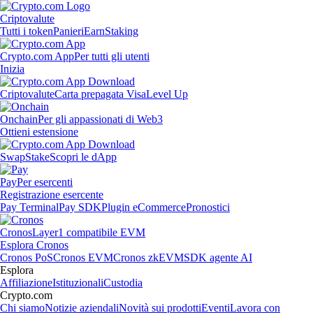
Criptovalute
Tutti i token
Panieri
Earn
Staking
Crypto.com App
Per tutti gli utenti
Inizia
Criptovalute
Carta prepagata Visa
Level Up
Onchain
Per gli appassionati di Web3
Ottieni estensione
Swap
Stake
Scopri le dApp
Pay
Per esercenti
Registrazione esercente
Pay Terminal
Pay SDK
Plugin eCommerce
Pronostici
Cronos
Layer1 compatibile EVM
Esplora Cronos
Cronos PoS
Cronos EVM
Cronos zkEVM
SDK agente AI
Esplora
Affiliazione
Istituzionali
Custodia
Crypto.com
Chi siamo
Notizie aziendali
Novità sui prodotti
Eventi
Lavora con