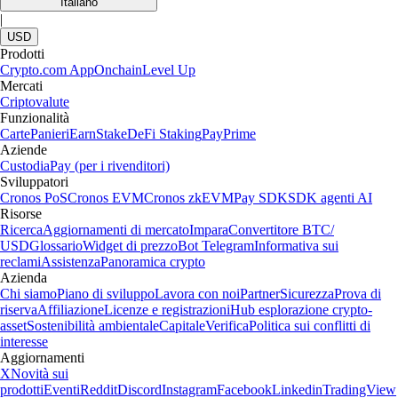
Italiano
|
USD
Prodotti
Crypto.com App
Onchain
Level Up
Mercati
Criptovalute
Funzionalità
Carte
Panieri
Earn
Stake
DeFi Staking
Pay
Prime
Aziende
Custodia
Pay (per i rivenditori)
Sviluppatori
Cronos PoS
Cronos EVM
Cronos zkEVM
Pay SDK
SDK agenti AI
Risorse
Ricerca
Aggiornamenti di mercato
Impara
Convertitore BTC/
USD
Glossario
Widget di prezzo
Bot Telegram
Informativa sui
reclami
Assistenza
Panoramica crypto
Azienda
Chi siamo
Piano di sviluppo
Lavora con noi
Partner
Sicurezza
Prova di
riserva
Affiliazione
Licenze e registrazioni
Hub esplorazione crypto-
asset
Sostenibilità ambientale
Capitale
Verifica
Politica sui conflitti di
interesse
Aggiornamenti
X
Novità sui
prodotti
Eventi
Reddit
Discord
Instagram
Facebook
Linkedin
TradingView