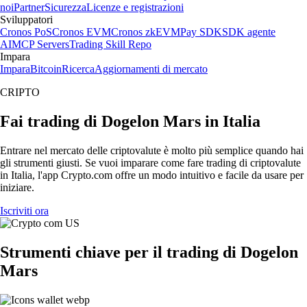
noi
Partner
Sicurezza
Licenze e registrazioni
Sviluppatori
Cronos PoS
Cronos EVM
Cronos zkEVM
Pay SDK
SDK agente
AI
MCP Servers
Trading Skill Repo
Impara
Impara
Bitcoin
Ricerca
Aggiornamenti di mercato
CRIPTO
Fai trading di Dogelon Mars in Italia
Entrare nel mercato delle criptovalute è molto più semplice quando hai
gli strumenti giusti. Se vuoi imparare come fare trading di criptovalute
in Italia, l'app Crypto.com offre un modo intuitivo e facile da usare per
iniziare.
Iscriviti ora
Strumenti chiave per il trading di Dogelon
Mars