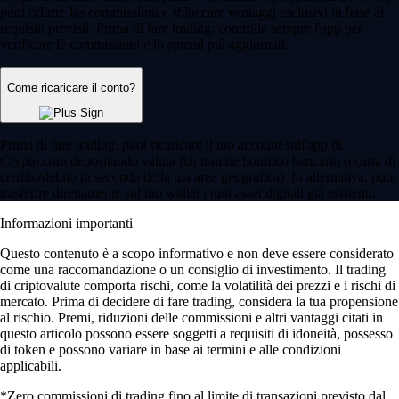
puoi ridurre las commissioni e sbloccare vantaggi esclusivi in base ai
requisiti previsti. Prima di fare trading, controlla sempre l'app per
verificare le commissioni e lo spread più aggiornati.
Come ricaricare il conto?
Prima di fare trading, puoi ricaricare il tuo account sull'app di
Crypto.com depositando valuta fiat tramite bonifico bancario o carta di
credito/debito (a seconda della tua area geografica). In alternativa, puoi
trasferire direttamente sul tuo wallet i tuoi asset digitali già esistenti.
Informazioni importanti
Questo contenuto è a scopo informativo e non deve essere considerato
come una raccomandazione o un consiglio di investimento. Il trading
di criptovalute comporta rischi, come la volatilità dei prezzi e i rischi di
mercato. Prima di decidere di fare trading, considera la tua propensione
al rischio. Premi, riduzioni delle commissioni e altri vantaggi citati in
questo articolo possono essere soggetti a requisiti di idoneità, possesso
di token e possono variare in base ai termini e alle condizioni
applicabili.
*Zero commissioni di trading fino al limite di transazioni previsto dal