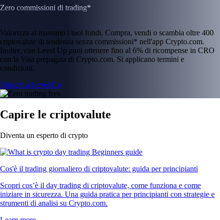
Zero commissioni di trading*
Valorizza al massimo i tuoi fondi. Compra, vendi o scambia oltre 400
criptovalute di tendenza senza commissioni* nell'app Crypto.com.
Inoltre, con Level Up puoi ottenere fino al 6% di ricompense in CRO
con la Visa prepagata di Crypto.com. Si applicano termini e
condizioni.
Unisciti a Level Up
Capire le criptovalute
Diventa un esperto di crypto
Cos'è il trading giornaliero di criptovalute: guida per principianti
Scopri cos’è il day trading di criptovalute, come funziona e come
iniziare in sicurezza. Una guida pratica per principianti con strategie e
strumenti di analisi su Crypto.com.
Learn more