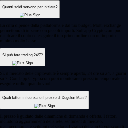
Quanti soldi servono per iniziare?
La cifra dipende dalla piattaforma e dal tuo budget. Molti exchange
permettono di iniziare con piccoli importi. Sull'app Crypto.com puoi
ricaricare il conto ed eseguire il tuo primo ordine con un importo
minimo molto basso.
Si può fare trading 24/7?
Sì, il mercato delle criptovalute è sempre aperto, 24 ore su 24, 7 giorni
su 7. Con l'app Crypto.com puoi monitorare i prezzi in tempo reale ed
eseguire ordini quando vuoi.
Quali fattori influenzano il prezzo di Dogelon Mars?
Il prezzo è guidato dalle dinamiche di domanda e offerta. I fattori
includono aggiornamenti della rete, sentiment di mercato,
macroeconomia e sviluppi del settore. I grafici dell'app Crypto.com ti