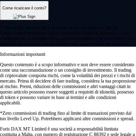
Come ricaricare il conto?
Prima di fare trading, puoi ricaricare il tuo account sull'app di
Crypto.com depositando valuta fiat tramite bonifico bancario o carta di
credito/debito (a seconda della tua area geografica). In alternativa, puoi
trasferire direttamente sul tuo wallet i tuoi asset digitali già esistenti.
Informazioni importanti
Questo contenuto è a scopo informativo e non deve essere considerato
come una raccomandazione o un consiglio di investimento. Il trading
di criptovalute comporta rischi, come la volatilità dei prezzi e i rischi di
mercato. Prima di decidere di fare trading, considera la tua propensione
al rischio. Premi, riduzioni delle commissioni e altri vantaggi citati in
questo articolo possono essere soggetti a requisiti di idoneità, possesso
di token e possono variare in base ai termini e alle condizioni
applicabili.
*Zero commissioni di trading fino al limite di transazioni previsto dal
tuo livello Level Up. Potrebbero applicarsi altre commissioni e spread.
Foris DAX MT Limited è una società a responsabilità limitata
costituita a Malta, con numero di registrazione C 88392 e sede legale a