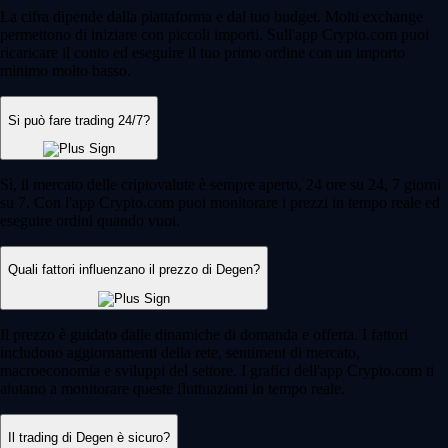
La cifra dipende dalla piattaforma e dal tuo budget. Molti exchange
permettono di iniziare con piccoli importi. Sull'app Crypto.com puoi
ricaricare il conto ed eseguire il tuo primo ordine con un importo
minimo molto basso.
Si può fare trading 24/7?
Sì, il mercato delle criptovalute è sempre aperto, 24 ore su 24, 7 giorni
su 7. Con l'app Crypto.com puoi monitorare i prezzi in tempo reale ed
eseguire ordini quando vuoi.
Quali fattori influenzano il prezzo di Degen?
Il prezzo è guidato dalle dinamiche di domanda e offerta. I fattori
includono aggiornamenti della rete, sentiment di mercato,
macroeconomia e sviluppi del settore. I grafici dell'app Crypto.com ti
aiutano a monitorare queste fluttuazioni in tempo reale.
Il trading di Degen è sicuro?