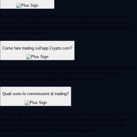
I mercati crypto sono volatili e comportano rischi di fluttuazione del
valore. Per proteggere i tuoi fondi, scegli piattaforme sicure come
Crypto.com, che garantisce verifiche rigorose e sistemi di protezione
avanzati (cold storage).
Come fare trading sull'app Crypto.com?
Scarica l'app Crypto.com, completa la verifica dell'identità e ricarica il
conto con valuta fiat o crypto. Scegli quindi l'asset che desideri,
seleziona la coppia di trading e conferma l'operazione.
Quali sono le commissioni di trading?
Crypto.com offre tariffe competitive e, tramite il programma Level Up,
puoi ridurre las commissioni e sbloccare vantaggi esclusivi in base ai
requisiti previsti. Prima di fare trading, controlla sempre l'app per
verificare le commissioni e lo spread più aggiornati.