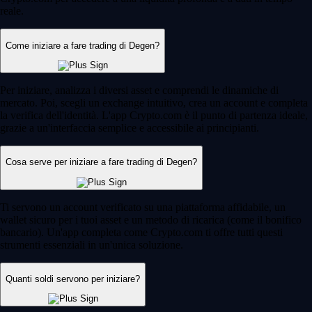
reale.
Come iniziare a fare trading di Degen?
Per iniziare, analizza i diversi asset e comprendi le dinamiche di
mercato. Poi, scegli un exchange intuitivo, crea un account e completa
la verifica dell'identità. L'app Crypto.com è il punto di partenza ideale,
grazie a un'interfaccia semplice e accessibile ai principianti.
Cosa serve per iniziare a fare trading di Degen?
Ti servono un account verificato su una piattaforma affidabile, un
wallet sicuro per i tuoi asset e un metodo di ricarica (come il bonifico
bancario). Un'app completa come Crypto.com ti offre tutti questi
strumenti essenziali in un'unica soluzione.
Quanti soldi servono per iniziare?