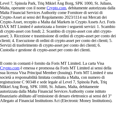
Level 7, Spinola Park, Triq Mikiel Ang Borg, SPK 1000, St. Julians,
Malta, operante con il nome
Crypto.com
, debitamente autorizzata dalla
Malta Financial Services Authority come Fornitore di servizi di
Crypto-Asset ai sensi del Regolamento 2023/1114 sui Mercati dei
Crypto-Asset, recepito a Malta dal Markets in Crypto Assets Act. Foris
DAX MT Limited è autorizzata a fornire i seguenti servizi: 1. Scambio
di crypto-asset con fondi; 2. Scambio di crypto-asset con altri crypto-
asset; 3. Ricezione e trasmissione di ordini di crypto-asset per conto dei
clienti; 4. Esecuzione di ordini di crypto-asset per conto dei clienti; 5.
Servizi di trasferimento di crypto-asset per conto dei clienti; 6.
Custodia e gestione di crypto-asset per conto dei clienti.
Il conto in contanti è fornito da Foris MT Limited. La carta Visa
Crypto.com
è emessa e promossa da Foris MT Limited ai sensi della
sua licenza Visa Principal Member (Issuing). Foris MT Limited è una
società a responsabilità limitata costituita a Malta, con numero di
registrazione C 90348 e sede legale al Level 7, Spinola Park, Triq
Mikiel Ang Borg, SPK 1000, St. Julians, Malta, debitamente
autorizzata dalla Malta Financial Services Authority come istituto
finanziario abilitato all’emissione di denaro elettronico ai sensi del 3°
Allegato al Financial Institutions Act (Electronic Money Institutions).