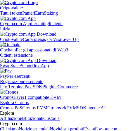
Criptovalute
Tutti i token
Panieri
Earn
Staking
Crypto.com App
Per tutti gli utenti
Inizia
Criptovalute
Carta prepagata Visa
Level Up
Onchain
Per gli appassionati di Web3
Ottieni estensione
Swap
Stake
Scopri le dApp
Pay
Per esercenti
Registrazione esercente
Pay Terminal
Pay SDK
Plugin eCommerce
Cronos
Layer1 compatibile EVM
Esplora Cronos
Cronos PoS
Cronos EVM
Cronos zkEVM
SDK agente AI
Esplora
Affiliazione
Istituzionali
Custodia
Crypto.com
Chi siamo
Notizie aziendali
Novità sui prodotti
Eventi
Lavora con