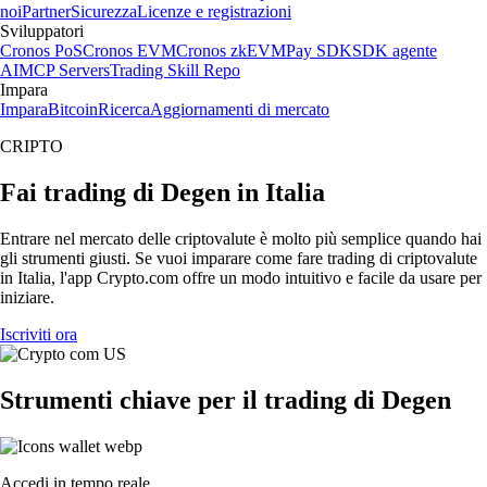
noi
Partner
Sicurezza
Licenze e registrazioni
Sviluppatori
Cronos PoS
Cronos EVM
Cronos zkEVM
Pay SDK
SDK agente
AI
MCP Servers
Trading Skill Repo
Impara
Impara
Bitcoin
Ricerca
Aggiornamenti di mercato
CRIPTO
Fai trading di Degen in Italia
Entrare nel mercato delle criptovalute è molto più semplice quando hai
gli strumenti giusti. Se vuoi imparare come fare trading di criptovalute
in Italia, l'app Crypto.com offre un modo intuitivo e facile da usare per
iniziare.
Iscriviti ora
Strumenti chiave per il trading di Degen
Accedi in tempo reale