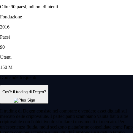
Oltre 90 paesi, milioni di utenti
Fondazione
2016
Paesi
90
Utenti
150 M
Domande frequenti
Cos'è il trading di Degen?
Il trading di Degen consiste nel comprare e vendere asset digitali sul
mercato delle criptovalute. I partecipanti scambiano valuta fiat o altre
criptovalute con l'obiettivo de sfruttare i movimenti di mercato. Per
un'esperienza fluida, molti scelgono piattaforme consolidate come l'app
Crypto.com per accedere a una liquidità profonda e a dati in tempo