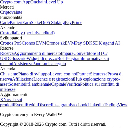
Crypto.com App
Onchain
Level Up
Mercati
Criptovalute
Funzionalità
Carte
Panieri
Earn
Stake
DeFi Staking
Pay
Prime
Aziende
Custodia
Pay (per i rivenditori)
Sviluppatori
Cronos PoS
Cronos EVM
Cronos zkEVM
Pay SDK
SDK agenti AI
Risorse
Ricerca
Aggiornamenti di mercato
Impara
Convertitore BTC/
USD
Glossario
Widget di prezzo
Bot Telegram
Informativa sui
reclami
Assistenza
Panoramica crypto
Azienda
Chi siamo
Piano di sviluppo
Lavora con noi
Partner
Sicurezza
Prova di
riserva
Affiliazione
Licenze e registrazioni
Hub esplorazione crypto-
asset
Sostenibilità ambientale
Capitale
Verifica
Politica sui conflitti di
interesse
Aggiornamenti
X
Novità sui
prodotti
Eventi
Reddit
Discord
Instagram
Facebook
Linkedin
TradingView
Cryptocurrency in Every Wallet™
Copyright © 2018-2026 Crypto.com. Tutti i diritti riservati.