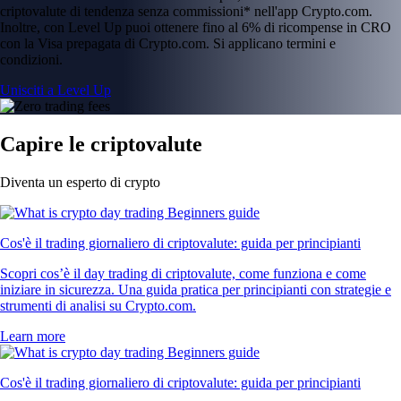
criptovalute di tendenza senza commissioni* nell'app Crypto.com.
Inoltre, con Level Up puoi ottenere fino al 6% di ricompense in CRO
con la Visa prepagata di Crypto.com. Si applicano termini e
condizioni.
Unisciti a Level Up
Capire le criptovalute
Diventa un esperto di crypto
Cos'è il trading giornaliero di criptovalute: guida per principianti
Scopri cos’è il day trading di criptovalute, come funziona e come
iniziare in sicurezza. Una guida pratica per principianti con strategie e
strumenti di analisi su Crypto.com.
Learn more
Cos'è il trading giornaliero di criptovalute: guida per principianti