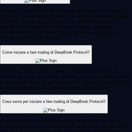
Il trading di DeepBook Protocol consiste nel comprare e vendere asset
digitali sul mercato delle criptovalute. I partecipanti scambiano valuta
fiat o altre criptovalute con l'obiettivo de sfruttare i movimenti di
mercato. Per un'esperienza fluida, molti scelgono piattaforme
consolidate come l'app Crypto.com per accedere a una liquidità
profonda e a dati in tempo reale.
Come iniziare a fare trading di DeepBook Protocol?
Per iniziare, analizza i diversi asset e comprendi le dinamiche di
mercato. Poi, scegli un exchange intuitivo, crea un account e completa
la verifica dell'identità. L'app Crypto.com è il punto di partenza ideale,
grazie a un'interfaccia semplice e accessibile ai principianti.
Cosa serve per iniziare a fare trading di DeepBook Protocol?
Ti servono un account verificato su una piattaforma affidabile, un
wallet sicuro per i tuoi asset e un metodo di ricarica (come il bonifico
bancario). Un'app completa come Crypto.com ti offre tutti questi