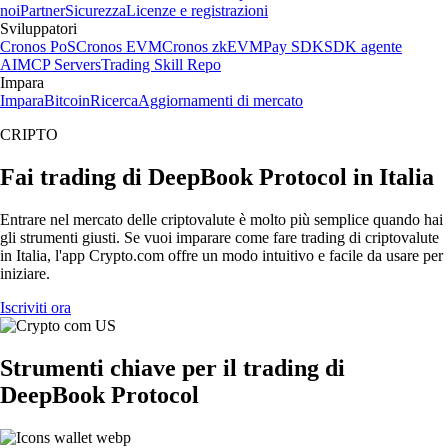
noi
Partner
Sicurezza
Licenze e registrazioni
Sviluppatori
Cronos PoS
Cronos EVM
Cronos zkEVM
Pay SDK
SDK agente
AI
MCP Servers
Trading Skill Repo
Impara
Impara
Bitcoin
Ricerca
Aggiornamenti di mercato
CRIPTO
Fai trading di DeepBook Protocol in Italia
Entrare nel mercato delle criptovalute è molto più semplice quando hai
gli strumenti giusti. Se vuoi imparare come fare trading di criptovalute
in Italia, l'app Crypto.com offre un modo intuitivo e facile da usare per
iniziare.
Iscriviti ora
Strumenti chiave per il trading di
DeepBook Protocol