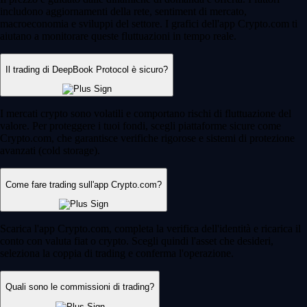
includono aggiornamenti della rete, sentiment di mercato,
macroeconomia e sviluppi del settore. I grafici dell'app Crypto.com ti
aiutano a monitorare queste fluttuazioni in tempo reale.
Il trading di DeepBook Protocol è sicuro?
I mercati crypto sono volatili e comportano rischi di fluttuazione del
valore. Per proteggere i tuoi fondi, scegli piattaforme sicure come
Crypto.com, che garantisce verifiche rigorose e sistemi di protezione
avanzati (cold storage).
Come fare trading sull'app Crypto.com?
Scarica l'app Crypto.com, completa la verifica dell'identità e ricarica il
conto con valuta fiat o crypto. Scegli quindi l'asset che desideri,
seleziona la coppia di trading e conferma l'operazione.
Quali sono le commissioni di trading?