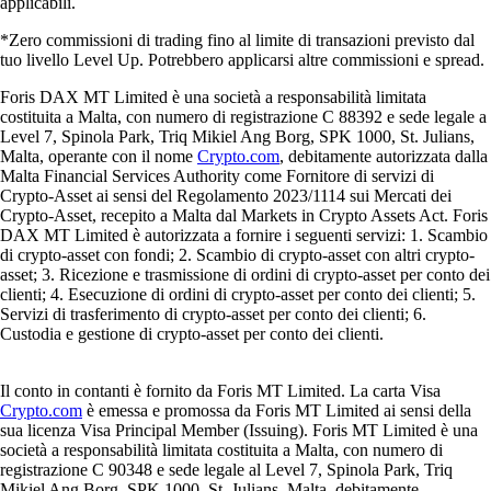
applicabili.
*Zero commissioni di trading fino al limite di transazioni previsto dal
tuo livello Level Up. Potrebbero applicarsi altre commissioni e spread.
Foris DAX MT Limited è una società a responsabilità limitata
costituita a Malta, con numero di registrazione C 88392 e sede legale a
Level 7, Spinola Park, Triq Mikiel Ang Borg, SPK 1000, St. Julians,
Malta, operante con il nome
Crypto.com
, debitamente autorizzata dalla
Malta Financial Services Authority come Fornitore di servizi di
Crypto-Asset ai sensi del Regolamento 2023/1114 sui Mercati dei
Crypto-Asset, recepito a Malta dal Markets in Crypto Assets Act. Foris
DAX MT Limited è autorizzata a fornire i seguenti servizi: 1. Scambio
di crypto-asset con fondi; 2. Scambio di crypto-asset con altri crypto-
asset; 3. Ricezione e trasmissione di ordini di crypto-asset per conto dei
clienti; 4. Esecuzione di ordini di crypto-asset per conto dei clienti; 5.
Servizi di trasferimento di crypto-asset per conto dei clienti; 6.
Custodia e gestione di crypto-asset per conto dei clienti.
Il conto in contanti è fornito da Foris MT Limited. La carta Visa
Crypto.com
è emessa e promossa da Foris MT Limited ai sensi della
sua licenza Visa Principal Member (Issuing). Foris MT Limited è una
società a responsabilità limitata costituita a Malta, con numero di
registrazione C 90348 e sede legale al Level 7, Spinola Park, Triq
Mikiel Ang Borg, SPK 1000, St. Julians, Malta, debitamente