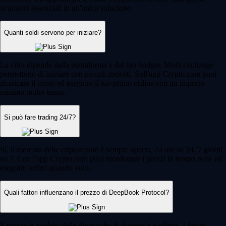
strumenti essenziali in un'unica soluzione.
Quanti soldi servono per iniziare?
La cifra dipende dalla piattaforma e dal tuo budget. Molti exchange
permettono di iniziare con piccoli importi. Sull'app Crypto.com puoi
ricaricare il conto ed eseguire il tuo primo ordine con un importo
minimo molto basso.
Si può fare trading 24/7?
Sì, il mercato delle criptovalute è sempre aperto, 24 ore su 24, 7 giorni
su 7. Con l'app Crypto.com puoi monitorare i prezzi in tempo reale ed
eseguire ordini quando vuoi.
Quali fattori influenzano il prezzo di DeepBook Protocol?
Il prezzo è guidato dalle dinamiche di domanda e offerta. I fattori