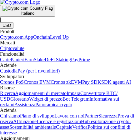
Italiano
|
USD
Prodotti
Crypto.com App
Onchain
Level Up
Mercati
Criptovalute
Funzionalità
Carte
Panieri
Earn
Stake
DeFi Staking
Pay
Prime
Aziende
Custodia
Pay (per i rivenditori)
Sviluppatori
Cronos PoS
Cronos EVM
Cronos zkEVM
Pay SDK
SDK agenti AI
Risorse
Ricerca
Aggiornamenti di mercato
Impara
Convertitore BTC/
USD
Glossario
Widget di prezzo
Bot Telegram
Informativa sui
reclami
Assistenza
Panoramica crypto
Azienda
Chi siamo
Piano di sviluppo
Lavora con noi
Partner
Sicurezza
Prova di
riserva
Affiliazione
Licenze e registrazioni
Hub esplorazione crypto-
asset
Sostenibilità ambientale
Capitale
Verifica
Politica sui conflitti di
interesse
Aggiornamenti