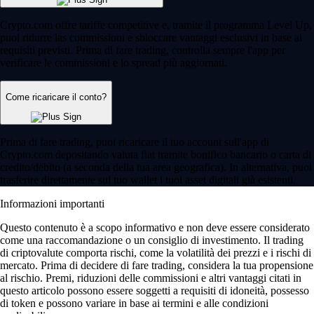
Crypto.com offre tariffe competitive e, tramite il programma Level Up,
puoi ridurre las commissioni e sbloccare vantaggi esclusivi in base ai
requisiti previsti. Prima di fare trading, controlla sempre l'app per
verificare le commissioni e lo spread più aggiornati.
Come ricaricare il conto?
Prima di fare trading, puoi ricaricare il tuo account sull'app di
Crypto.com depositando valuta fiat tramite bonifico bancario o carta di
credito/debito (a seconda della tua area geografica). In alternativa, puoi
trasferire direttamente sul tuo wallet i tuoi asset digitali già esistenti.
Informazioni importanti
Questo contenuto è a scopo informativo e non deve essere considerato
come una raccomandazione o un consiglio di investimento. Il trading
di criptovalute comporta rischi, come la volatilità dei prezzi e i rischi di
mercato. Prima di decidere di fare trading, considera la tua propensione
al rischio. Premi, riduzioni delle commissioni e altri vantaggi citati in
questo articolo possono essere soggetti a requisiti di idoneità, possesso
di token e possono variare in base ai termini e alle condizioni