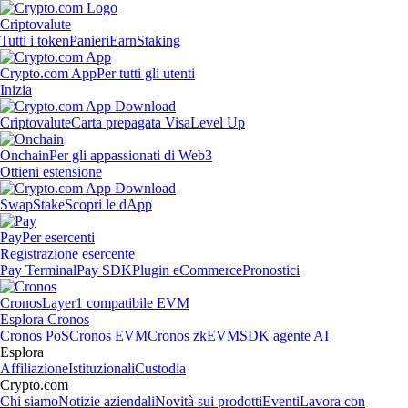
Criptovalute
Tutti i token
Panieri
Earn
Staking
Crypto.com App
Per tutti gli utenti
Inizia
Criptovalute
Carta prepagata Visa
Level Up
Onchain
Per gli appassionati di Web3
Ottieni estensione
Swap
Stake
Scopri le dApp
Pay
Per esercenti
Registrazione esercente
Pay Terminal
Pay SDK
Plugin eCommerce
Pronostici
Cronos
Layer1 compatibile EVM
Esplora Cronos
Cronos PoS
Cronos EVM
Cronos zkEVM
SDK agente AI
Esplora
Affiliazione
Istituzionali
Custodia
Crypto.com
Chi siamo
Notizie aziendali
Novità sui prodotti
Eventi
Lavora con