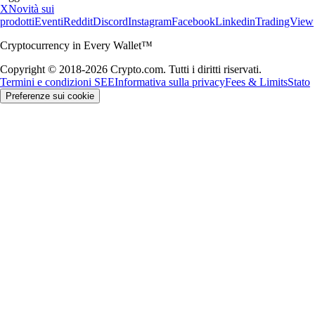
X
Novità sui
prodotti
Eventi
Reddit
Discord
Instagram
Facebook
Linkedin
TradingView
Cryptocurrency in Every Wallet™
Copyright © 2018-2026 Crypto.com. Tutti i diritti riservati.
Termini e condizioni SEE
Informativa sulla privacy
Fees & Limits
Stato
Preferenze sui cookie