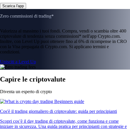
Scarica l'app
Zero commissioni di trading*
Valorizza al massimo i tuoi fondi. Compra, vendi o scambia oltre 400
criptovalute di tendenza senza commissioni* nell'app Crypto.com.
Inoltre, con Level Up puoi ottenere fino al 6% di ricompense in CRO
con la Visa prepagata di Crypto.com. Si applicano termini e
condizioni.
Unisciti a Level Up
Capire le criptovalute
Diventa un esperto di crypto
Cos'è il trading giornaliero di criptovalute: guida per principianti
Scopri cos’è il day trading di criptovalute, come funziona e come
iniziare in sicurezza. Una guida pratica per principianti con strategie e