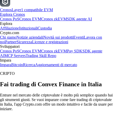
Cronos
Layer1 compatibile EVM
Esplora Cronos
Cronos PoS
Cronos EVM
Cronos zkEVM
SDK agente AI
Esplora
Affiliazione
Istituzionali
Custodia
Crypto.com
Chi siamo
Notizie aziendali
Novità sui prodotti
Eventi
Lavora con
noi
Partner
Sicurezza
Licenze e registrazioni
Sviluppatori
Cronos PoS
Cronos EVM
Cronos zkEVM
Pay SDK
SDK agente
AI
MCP Servers
Trading Skill Repo
Impara
Impara
Bitcoin
Ricerca
Aggiornamenti di mercato
CRIPTO
Fai trading di Convex Finance in Italia
Entrare nel mercato delle criptovalute è molto più semplice quando hai
gli strumenti giusti. Se vuoi imparare come fare trading di criptovalute
in Italia, l'app Crypto.com offre un modo intuitivo e facile da usare per
iniziare.