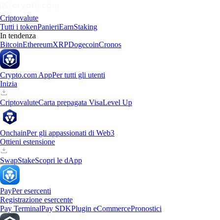
Criptovalute
Tutti i token
Panieri
Earn
Staking
In tendenza
Bitcoin
Ethereum
XRP
Dogecoin
Cronos
Crypto.com App
Per tutti gli utenti
Inizia
Criptovalute
Carta prepagata Visa
Level Up
Onchain
Per gli appassionati di Web3
Ottieni estensione
Swap
Stake
Scopri le dApp
Pay
Per esercenti
Registrazione esercente
Pay Terminal
Pay SDK
Plugin eCommerce
Pronostici