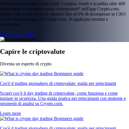
Valorizza al massimo i tuoi fondi. Compra, vendi o scambia oltre 400
criptovalute di tendenza senza commissioni* nell'app Crypto.com.
Inoltre, con Level Up puoi ottenere fino al 6% di ricompense in CRO
con la Visa prepagata di Crypto.com. Si applicano termini e
condizioni.
Unisciti a Level Up
Capire le criptovalute
Diventa un esperto di crypto
Cos'è il trading giornaliero di criptovalute: guida per principianti
Scopri cos’è il day trading di criptovalute, come funziona e come
iniziare in sicurezza. Una guida pratica per principianti con strategie e
strumenti di analisi su Crypto.com.
Learn more
Cos'è il trading giornaliero di criptovalute: guida per principianti