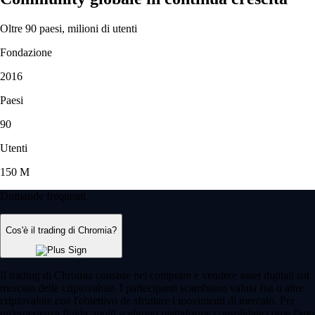
Oltre 90 paesi, milioni di utenti
Fondazione
2016
Paesi
90
Utenti
150 M
Domande frequenti
Cos'è il trading di Chromia?
Il trading di Chromia consiste nel comprare e vendere asset digitali sul
mercato delle criptovalute. I partecipanti scambiano valuta fiat o altre
criptovalute con l'obiettivo de sfruttare i movimenti di mercato. Per
un'esperienza fluida, molti scelgono piattaforme consolidate come l'app