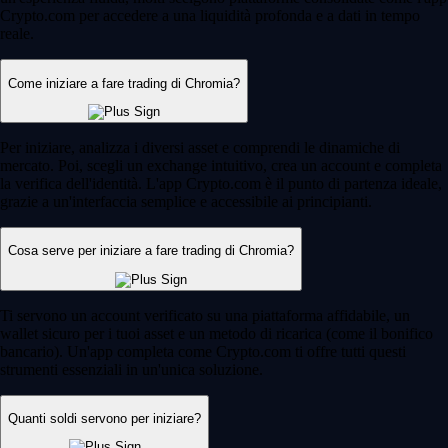
Crypto.com per accedere a una liquidità profonda e a dati in tempo
reale.
Come iniziare a fare trading di Chromia?
Per iniziare, analizza i diversi asset e comprendi le dinamiche di
mercato. Poi, scegli un exchange intuitivo, crea un account e completa
la verifica dell'identità. L'app Crypto.com è il punto di partenza ideale,
grazie a un'interfaccia semplice e accessibile ai principianti.
Cosa serve per iniziare a fare trading di Chromia?
Ti servono un account verificato su una piattaforma affidabile, un
wallet sicuro per i tuoi asset e un metodo di ricarica (come il bonifico
bancario). Un'app completa come Crypto.com ti offre tutti questi
strumenti essenziali in un'unica soluzione.
Quanti soldi servono per iniziare?