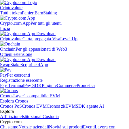
Criptovalute
Tutti i token
Panieri
Earn
Staking
Crypto.com App
Per tutti gli utenti
Inizia
Criptovalute
Carta prepagata Visa
Level Up
Onchain
Per gli appassionati di Web3
Ottieni estensione
Swap
Stake
Scopri le dApp
Pay
Per esercenti
Registrazione esercente
Pay Terminal
Pay SDK
Plugin eCommerce
Pronostici
Cronos
Layer1 compatibile EVM
Esplora Cronos
Cronos PoS
Cronos EVM
Cronos zkEVM
SDK agente AI
Esplora
Affiliazione
Istituzionali
Custodia
Crypto.com
Chi siamo
Notizie aziendali
Novità sui prodotti
Eventi
Lavora con