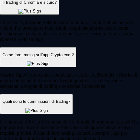
Il trading di Chromia è sicuro?
I mercati crypto sono volatili e comportano rischi di fluttuazione del
valore. Per proteggere i tuoi fondi, scegli piattaforme sicure come
Crypto.com, che garantisce verifiche rigorose e sistemi di protezione
avanzati (cold storage).
Come fare trading sull'app Crypto.com?
Scarica l'app Crypto.com, completa la verifica dell'identità e ricarica il
conto con valuta fiat o crypto. Scegli quindi l'asset che desideri,
seleziona la coppia di trading e conferma l'operazione.
Quali sono le commissioni di trading?
Crypto.com offre tariffe competitive e, tramite il programma Level Up,
puoi ridurre las commissioni e sbloccare vantaggi esclusivi in base ai
requisiti previsti. Prima di fare trading, controlla sempre l'app per
verificare le commissioni e lo spread più aggiornati.