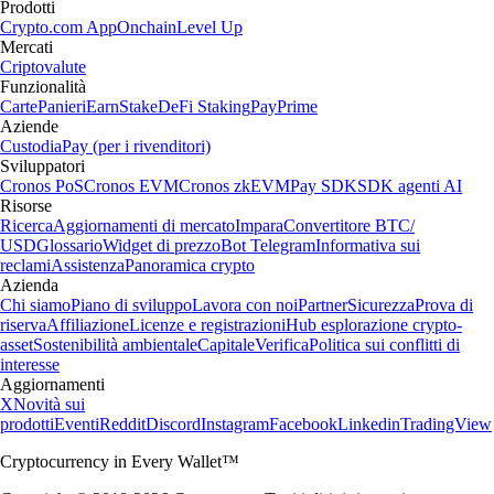
Prodotti
Crypto.com App
Onchain
Level Up
Mercati
Criptovalute
Funzionalità
Carte
Panieri
Earn
Stake
DeFi Staking
Pay
Prime
Aziende
Custodia
Pay (per i rivenditori)
Sviluppatori
Cronos PoS
Cronos EVM
Cronos zkEVM
Pay SDK
SDK agenti AI
Risorse
Ricerca
Aggiornamenti di mercato
Impara
Convertitore BTC/
USD
Glossario
Widget di prezzo
Bot Telegram
Informativa sui
reclami
Assistenza
Panoramica crypto
Azienda
Chi siamo
Piano di sviluppo
Lavora con noi
Partner
Sicurezza
Prova di
riserva
Affiliazione
Licenze e registrazioni
Hub esplorazione crypto-
asset
Sostenibilità ambientale
Capitale
Verifica
Politica sui conflitti di
interesse
Aggiornamenti
X
Novità sui
prodotti
Eventi
Reddit
Discord
Instagram
Facebook
Linkedin
TradingView
Cryptocurrency in Every Wallet™