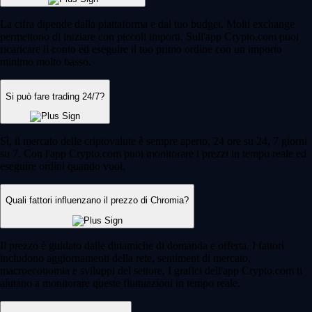
La cifra dipende dalla piattaforma e dal tuo budget. Molti exchange
permettono di iniziare con piccoli importi. Sull'app Crypto.com puoi
ricaricare il conto ed eseguire il tuo primo ordine con un importo
minimo molto basso.
Si può fare trading 24/7?
Sì, il mercato delle criptovalute è sempre aperto, 24 ore su 24, 7 giorni
su 7. Con l'app Crypto.com puoi monitorare i prezzi in tempo reale ed
eseguire ordini quando vuoi.
Quali fattori influenzano il prezzo di Chromia?
Il prezzo è guidato dalle dinamiche di domanda e offerta. I fattori
includono aggiornamenti della rete, sentiment di mercato,
macroeconomia e sviluppi del settore. I grafici dell'app Crypto.com ti
aiutano a monitorare queste fluttuazioni in tempo reale.