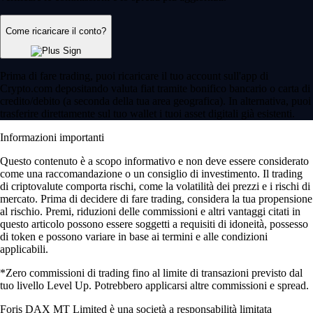
Come ricaricare il conto?
Prima di fare trading, puoi ricaricare il tuo account sull'app di
Crypto.com depositando valuta fiat tramite bonifico bancario o carta di
credito/debito (a seconda della tua area geografica). In alternativa, puoi
trasferire direttamente sul tuo wallet i tuoi asset digitali già esistenti.
Informazioni importanti
Questo contenuto è a scopo informativo e non deve essere considerato
come una raccomandazione o un consiglio di investimento. Il trading
di criptovalute comporta rischi, come la volatilità dei prezzi e i rischi di
mercato. Prima di decidere di fare trading, considera la tua propensione
al rischio. Premi, riduzioni delle commissioni e altri vantaggi citati in
questo articolo possono essere soggetti a requisiti di idoneità, possesso
di token e possono variare in base ai termini e alle condizioni
applicabili.
*Zero commissioni di trading fino al limite di transazioni previsto dal
tuo livello Level Up. Potrebbero applicarsi altre commissioni e spread.
Foris DAX MT Limited è una società a responsabilità limitata