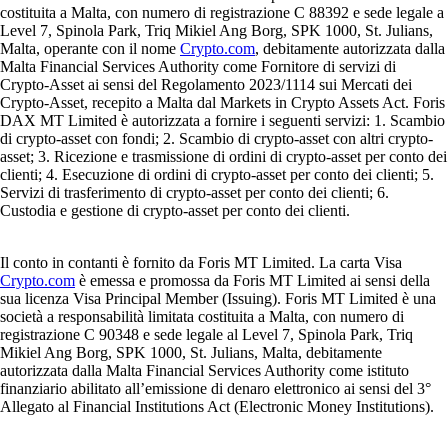
costituita a Malta, con numero di registrazione C 88392 e sede legale a
Level 7, Spinola Park, Triq Mikiel Ang Borg, SPK 1000, St. Julians,
Malta, operante con il nome
Crypto.com
, debitamente autorizzata dalla
Malta Financial Services Authority come Fornitore di servizi di
Crypto-Asset ai sensi del Regolamento 2023/1114 sui Mercati dei
Crypto-Asset, recepito a Malta dal Markets in Crypto Assets Act. Foris
DAX MT Limited è autorizzata a fornire i seguenti servizi: 1. Scambio
di crypto-asset con fondi; 2. Scambio di crypto-asset con altri crypto-
asset; 3. Ricezione e trasmissione di ordini di crypto-asset per conto dei
clienti; 4. Esecuzione di ordini di crypto-asset per conto dei clienti; 5.
Servizi di trasferimento di crypto-asset per conto dei clienti; 6.
Custodia e gestione di crypto-asset per conto dei clienti.
Il conto in contanti è fornito da Foris MT Limited. La carta Visa
Crypto.com
è emessa e promossa da Foris MT Limited ai sensi della
sua licenza Visa Principal Member (Issuing). Foris MT Limited è una
società a responsabilità limitata costituita a Malta, con numero di
registrazione C 90348 e sede legale al Level 7, Spinola Park, Triq
Mikiel Ang Borg, SPK 1000, St. Julians, Malta, debitamente
autorizzata dalla Malta Financial Services Authority come istituto
finanziario abilitato all’emissione di denaro elettronico ai sensi del 3°
Allegato al Financial Institutions Act (Electronic Money Institutions).