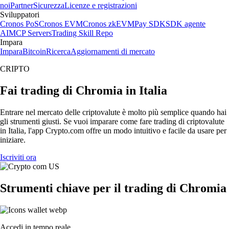
noi
Partner
Sicurezza
Licenze e registrazioni
Sviluppatori
Cronos PoS
Cronos EVM
Cronos zkEVM
Pay SDK
SDK agente
AI
MCP Servers
Trading Skill Repo
Impara
Impara
Bitcoin
Ricerca
Aggiornamenti di mercato
CRIPTO
Fai trading di Chromia in Italia
Entrare nel mercato delle criptovalute è molto più semplice quando hai
gli strumenti giusti. Se vuoi imparare come fare trading di criptovalute
in Italia, l'app Crypto.com offre un modo intuitivo e facile da usare per
iniziare.
Iscriviti ora
Strumenti chiave per il trading di Chromia
Accedi in tempo reale