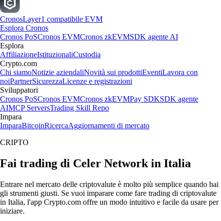
Cronos
Layer1 compatibile EVM
Esplora Cronos
Cronos PoS
Cronos EVM
Cronos zkEVM
SDK agente AI
Esplora
Affiliazione
Istituzionali
Custodia
Crypto.com
Chi siamo
Notizie aziendali
Novità sui prodotti
Eventi
Lavora con
noi
Partner
Sicurezza
Licenze e registrazioni
Sviluppatori
Cronos PoS
Cronos EVM
Cronos zkEVM
Pay SDK
SDK agente
AI
MCP Servers
Trading Skill Repo
Impara
Impara
Bitcoin
Ricerca
Aggiornamenti di mercato
CRIPTO
Fai trading di Celer Network in Italia
Entrare nel mercato delle criptovalute è molto più semplice quando hai
gli strumenti giusti. Se vuoi imparare come fare trading di criptovalute
in Italia, l'app Crypto.com offre un modo intuitivo e facile da usare per
iniziare.