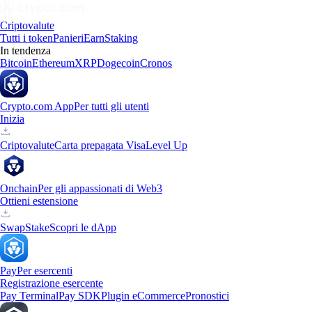
Criptovalute
Tutti i token
Panieri
Earn
Staking
In tendenza
Bitcoin
Ethereum
XRP
Dogecoin
Cronos
Crypto.com App
Per tutti gli utenti
Inizia
Criptovalute
Carta prepagata Visa
Level Up
Onchain
Per gli appassionati di Web3
Ottieni estensione
Swap
Stake
Scopri le dApp
Pay
Per esercenti
Registrazione esercente
Pay Terminal
Pay SDK
Plugin eCommerce
Pronostici