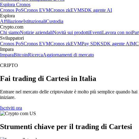
Esplora Cronos
Cronos PoS
Cronos EVM
Cronos zkEVM
SDK agente AI
Esplora
Affiliazione
Istituzionali
Custodia
Crypto.com
Chi siamo
Notizie aziendali
Novità sui prodotti
Eventi
Lavora con noi
Par
Sviluppatori
Cronos PoS
Cronos EVM
Cronos zkEVM
Pay SDK
SDK agente AI
MCP
Impara
Impara
Bitcoin
Ricerca
Aggiornamenti di mercato
CRIPTO
Fai trading di Cartesi in Italia
Entrare nel mercato delle criptovalute è molto più semplice quando hai g
iniziare.
Iscriviti ora
Strumenti chiave per il trading di Cartesi