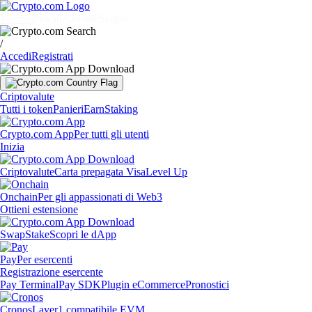
Mercati
Privati
Aziende
Scopri
/
Accedi
Registrati
Criptovalute
Tutti i token
Panieri
Earn
Staking
Crypto.com App
Per tutti gli utenti
Inizia
Criptovalute
Carta prepagata Visa
Level Up
Onchain
Per gli appassionati di Web3
Ottieni estensione
Swap
Stake
Scopri le dApp
Pay
Per esercenti
Registrazione esercente
Pay Terminal
Pay SDK
Plugin eCommerce
Pronostici
Cronos
Layer1 compatibile EVM