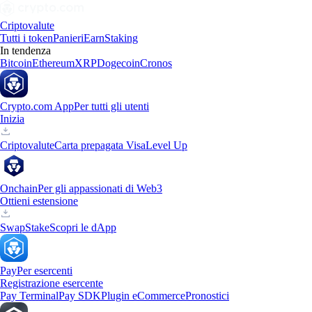
Criptovalute
Tutti i token
Panieri
Earn
Staking
In tendenza
Bitcoin
Ethereum
XRP
Dogecoin
Cronos
Crypto.com App
Per tutti gli utenti
Inizia
Criptovalute
Carta prepagata Visa
Level Up
Onchain
Per gli appassionati di Web3
Ottieni estensione
Swap
Stake
Scopri le dApp
Pay
Per esercenti
Registrazione esercente
Pay Terminal
Pay SDK
Plugin eCommerce
Pronostici