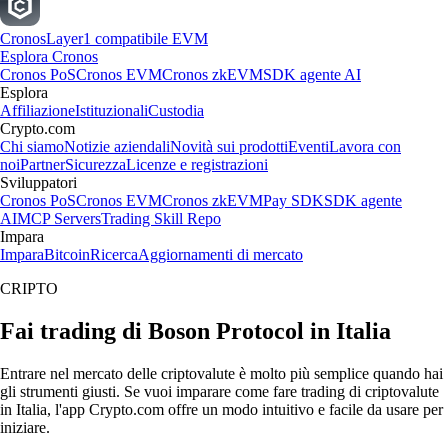
Cronos
Layer1 compatibile EVM
Esplora Cronos
Cronos PoS
Cronos EVM
Cronos zkEVM
SDK agente AI
Esplora
Affiliazione
Istituzionali
Custodia
Crypto.com
Chi siamo
Notizie aziendali
Novità sui prodotti
Eventi
Lavora con
noi
Partner
Sicurezza
Licenze e registrazioni
Sviluppatori
Cronos PoS
Cronos EVM
Cronos zkEVM
Pay SDK
SDK agente
AI
MCP Servers
Trading Skill Repo
Impara
Impara
Bitcoin
Ricerca
Aggiornamenti di mercato
CRIPTO
Fai trading di Boson Protocol in Italia
Entrare nel mercato delle criptovalute è molto più semplice quando hai
gli strumenti giusti. Se vuoi imparare come fare trading di criptovalute
in Italia, l'app Crypto.com offre un modo intuitivo e facile da usare per
iniziare.