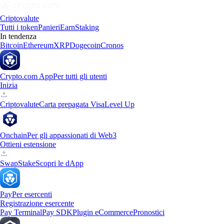
Criptovalute
Tutti i token
Panieri
Earn
Staking
In tendenza
Bitcoin
Ethereum
XRP
Dogecoin
Cronos
Crypto.com App
Per tutti gli utenti
Inizia
Criptovalute
Carta prepagata Visa
Level Up
Onchain
Per gli appassionati di Web3
Ottieni estensione
Swap
Stake
Scopri le dApp
Pay
Per esercenti
Registrazione esercente
Pay Terminal
Pay SDK
Plugin eCommerce
Pronostici