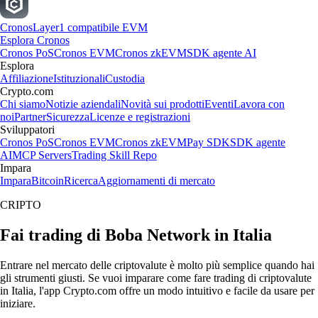
Cronos
Layer1 compatibile EVM
Esplora Cronos
Cronos PoS
Cronos EVM
Cronos zkEVM
SDK agente AI
Esplora
Affiliazione
Istituzionali
Custodia
Crypto.com
Chi siamo
Notizie aziendali
Novità sui prodotti
Eventi
Lavora con
noi
Partner
Sicurezza
Licenze e registrazioni
Sviluppatori
Cronos PoS
Cronos EVM
Cronos zkEVM
Pay SDK
SDK agente
AI
MCP Servers
Trading Skill Repo
Impara
Impara
Bitcoin
Ricerca
Aggiornamenti di mercato
CRIPTO
Fai trading di Boba Network in Italia
Entrare nel mercato delle criptovalute è molto più semplice quando hai
gli strumenti giusti. Se vuoi imparare come fare trading di criptovalute
in Italia, l'app Crypto.com offre un modo intuitivo e facile da usare per
iniziare.