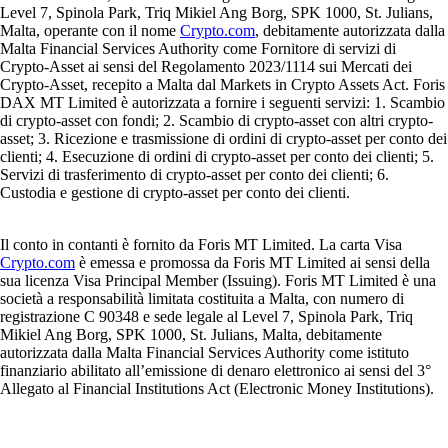
Level 7, Spinola Park, Triq Mikiel Ang Borg, SPK 1000, St. Julians,
Malta, operante con il nome
Crypto.com
, debitamente autorizzata dalla
Malta Financial Services Authority come Fornitore di servizi di
Crypto-Asset ai sensi del Regolamento 2023/1114 sui Mercati dei
Crypto-Asset, recepito a Malta dal Markets in Crypto Assets Act. Foris
DAX MT Limited è autorizzata a fornire i seguenti servizi: 1. Scambio
di crypto-asset con fondi; 2. Scambio di crypto-asset con altri crypto-
asset; 3. Ricezione e trasmissione di ordini di crypto-asset per conto dei
clienti; 4. Esecuzione di ordini di crypto-asset per conto dei clienti; 5.
Servizi di trasferimento di crypto-asset per conto dei clienti; 6.
Custodia e gestione di crypto-asset per conto dei clienti.
Il conto in contanti è fornito da Foris MT Limited. La carta Visa
Crypto.com
è emessa e promossa da Foris MT Limited ai sensi della
sua licenza Visa Principal Member (Issuing). Foris MT Limited è una
società a responsabilità limitata costituita a Malta, con numero di
registrazione C 90348 e sede legale al Level 7, Spinola Park, Triq
Mikiel Ang Borg, SPK 1000, St. Julians, Malta, debitamente
autorizzata dalla Malta Financial Services Authority come istituto
finanziario abilitato all’emissione di denaro elettronico ai sensi del 3°
Allegato al Financial Institutions Act (Electronic Money Institutions).