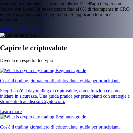
criptovalute di tendenza senza commissioni* nell'app Crypto.com.
Inoltre, con Level Up puoi ottenere fino al 6% di ricompense in CRO
con la Visa prepagata di Crypto.com. Si applicano termini e
condizioni.
Unisciti a Level Up
Capire le criptovalute
Diventa un esperto di crypto
Cos'è il trading giornaliero di criptovalute: guida per principianti
Scopri cos’è il day trading di criptovalute, come funziona e come
iniziare in sicurezza. Una guida pratica per principianti con strategie e
strumenti di analisi su Crypto.com.
Learn more
Cos'è il trading giornaliero di criptovalute: guida per principianti