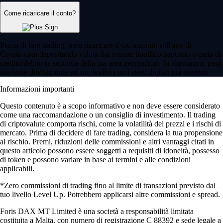
Come ricaricare il conto?
Prima di fare trading, puoi ricaricare il tuo account sull'app di
Crypto.com depositando valuta fiat tramite bonifico bancario o carta di
credito/debito (a seconda della tua area geografica). In alternativa, puoi
trasferire direttamente sul tuo wallet i tuoi asset digitali già esistenti.
Informazioni importanti
Questo contenuto è a scopo informativo e non deve essere considerato
come una raccomandazione o un consiglio di investimento. Il trading
di criptovalute comporta rischi, come la volatilità dei prezzi e i rischi di
mercato. Prima di decidere di fare trading, considera la tua propensione
al rischio. Premi, riduzioni delle commissioni e altri vantaggi citati in
questo articolo possono essere soggetti a requisiti di idoneità, possesso
di token e possono variare in base ai termini e alle condizioni
applicabili.
*Zero commissioni di trading fino al limite di transazioni previsto dal
tuo livello Level Up. Potrebbero applicarsi altre commissioni e spread.
Foris DAX MT Limited è una società a responsabilità limitata
costituita a Malta, con numero di registrazione C 88392 e sede legale a