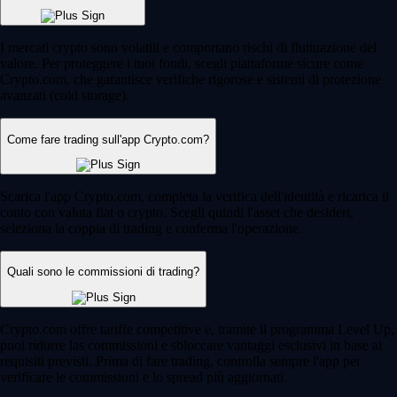
I mercati crypto sono volatili e comportano rischi di fluttuazione del
valore. Per proteggere i tuoi fondi, scegli piattaforme sicure come
Crypto.com, che garantisce verifiche rigorose e sistemi di protezione
avanzati (cold storage).
Come fare trading sull'app Crypto.com?
Scarica l'app Crypto.com, completa la verifica dell'identità e ricarica il
conto con valuta fiat o crypto. Scegli quindi l'asset che desideri,
seleziona la coppia di trading e conferma l'operazione.
Quali sono le commissioni di trading?
Crypto.com offre tariffe competitive e, tramite il programma Level Up,
puoi ridurre las commissioni e sbloccare vantaggi esclusivi in base ai
requisiti previsti. Prima di fare trading, controlla sempre l'app per
verificare le commissioni e lo spread più aggiornati.