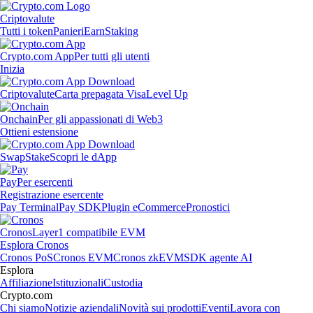
Criptovalute
Tutti i token
Panieri
Earn
Staking
Crypto.com App
Per tutti gli utenti
Inizia
Criptovalute
Carta prepagata Visa
Level Up
Onchain
Per gli appassionati di Web3
Ottieni estensione
Swap
Stake
Scopri le dApp
Pay
Per esercenti
Registrazione esercente
Pay Terminal
Pay SDK
Plugin eCommerce
Pronostici
Cronos
Layer1 compatibile EVM
Esplora Cronos
Cronos PoS
Cronos EVM
Cronos zkEVM
SDK agente AI
Esplora
Affiliazione
Istituzionali
Custodia
Crypto.com
Chi siamo
Notizie aziendali
Novità sui prodotti
Eventi
Lavora con