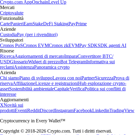
Crypto.com App
Onchain
Level Up
Mercati
Criptovalute
Funzionalità
Carte
Panieri
Earn
Stake
DeFi Staking
Pay
Prime
Aziende
Custodia
Pay (per i rivenditori)
Sviluppatori
Cronos PoS
Cronos EVM
Cronos zkEVM
Pay SDK
SDK agenti AI
Risorse
Ricerca
Aggiornamenti di mercato
Impara
Convertitore BTC/
USD
Glossario
Widget di prezzo
Bot Telegram
Informativa sui
reclami
Assistenza
Panoramica crypto
Azienda
Chi siamo
Piano di sviluppo
Lavora con noi
Partner
Sicurezza
Prova di
riserva
Affiliazione
Licenze e registrazioni
Hub esplorazione crypto-
asset
Sostenibilità ambientale
Capitale
Verifica
Politica sui conflitti di
interesse
Aggiornamenti
X
Novità sui
prodotti
Eventi
Reddit
Discord
Instagram
Facebook
Linkedin
TradingView
Cryptocurrency in Every Wallet™
Copyright © 2018-2026 Crypto.com. Tutti i diritti riservati.