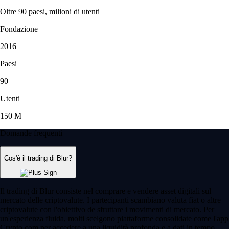
Oltre 90 paesi, milioni di utenti
Fondazione
2016
Paesi
90
Utenti
150 M
Domande frequenti
Cos'è il trading di Blur?
Il trading di Blur consiste nel comprare e vendere asset digitali sul
mercato delle criptovalute. I partecipanti scambiano valuta fiat o altre
criptovalute con l'obiettivo de sfruttare i movimenti di mercato. Per
un'esperienza fluida, molti scelgono piattaforme consolidate come l'app
Crypto.com per accedere a una liquidità profonda e a dati in tempo