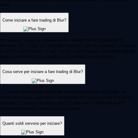
reale.
Come iniziare a fare trading di Blur?
Per iniziare, analizza i diversi asset e comprendi le dinamiche di
mercato. Poi, scegli un exchange intuitivo, crea un account e completa
la verifica dell'identità. L'app Crypto.com è il punto di partenza ideale,
grazie a un'interfaccia semplice e accessibile ai principianti.
Cosa serve per iniziare a fare trading di Blur?
Ti servono un account verificato su una piattaforma affidabile, un
wallet sicuro per i tuoi asset e un metodo di ricarica (come il bonifico
bancario). Un'app completa come Crypto.com ti offre tutti questi
strumenti essenziali in un'unica soluzione.
Quanti soldi servono per iniziare?