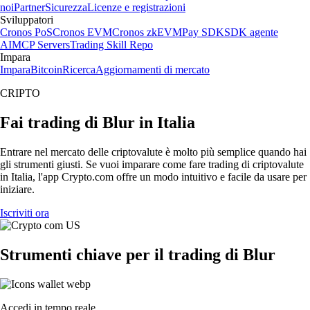
noi
Partner
Sicurezza
Licenze e registrazioni
Sviluppatori
Cronos PoS
Cronos EVM
Cronos zkEVM
Pay SDK
SDK agente
AI
MCP Servers
Trading Skill Repo
Impara
Impara
Bitcoin
Ricerca
Aggiornamenti di mercato
CRIPTO
Fai trading di Blur in Italia
Entrare nel mercato delle criptovalute è molto più semplice quando hai
gli strumenti giusti. Se vuoi imparare come fare trading di criptovalute
in Italia, l'app Crypto.com offre un modo intuitivo e facile da usare per
iniziare.
Iscriviti ora
Strumenti chiave per il trading di Blur
Accedi in tempo reale