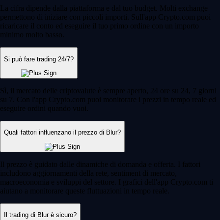
La cifra dipende dalla piattaforma e dal tuo budget. Molti exchange
permettono di iniziare con piccoli importi. Sull'app Crypto.com puoi
ricaricare il conto ed eseguire il tuo primo ordine con un importo
minimo molto basso.
Si può fare trading 24/7?
Sì, il mercato delle criptovalute è sempre aperto, 24 ore su 24, 7 giorni
su 7. Con l'app Crypto.com puoi monitorare i prezzi in tempo reale ed
eseguire ordini quando vuoi.
Quali fattori influenzano il prezzo di Blur?
Il prezzo è guidato dalle dinamiche di domanda e offerta. I fattori
includono aggiornamenti della rete, sentiment di mercato,
macroeconomia e sviluppi del settore. I grafici dell'app Crypto.com ti
aiutano a monitorare queste fluttuazioni in tempo reale.
Il trading di Blur è sicuro?