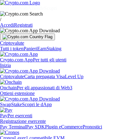
Mercati
Privati
Aziende
Scopri
/
Accedi
Registrati
Criptovalute
Tutti i token
Panieri
Earn
Staking
Crypto.com App
Per tutti gli utenti
Inizia
Criptovalute
Carta prepagata Visa
Level Up
Onchain
Per gli appassionati di Web3
Ottieni estensione
Swap
Stake
Scopri le dApp
Pay
Per esercenti
Registrazione esercente
Pay Terminal
Pay SDK
Plugin eCommerce
Pronostici
Cronos
Layer1 compatibile EVM