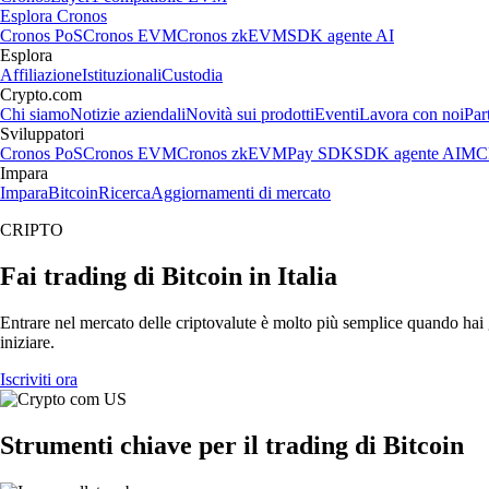
Esplora Cronos
Cronos PoS
Cronos EVM
Cronos zkEVM
SDK agente AI
Esplora
Affiliazione
Istituzionali
Custodia
Crypto.com
Chi siamo
Notizie aziendali
Novità sui prodotti
Eventi
Lavora con noi
Par
Sviluppatori
Cronos PoS
Cronos EVM
Cronos zkEVM
Pay SDK
SDK agente AI
MCP
Impara
Impara
Bitcoin
Ricerca
Aggiornamenti di mercato
CRIPTO
Fai trading di Bitcoin in Italia
Entrare nel mercato delle criptovalute è molto più semplice quando hai g
iniziare.
Iscriviti ora
Strumenti chiave per il trading di Bitcoin