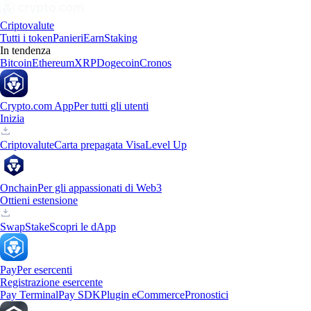
Criptovalute
Tutti i token
Panieri
Earn
Staking
In tendenza
Bitcoin
Ethereum
XRP
Dogecoin
Cronos
Crypto.com App
Per tutti gli utenti
Inizia
Criptovalute
Carta prepagata Visa
Level Up
Onchain
Per gli appassionati di Web3
Ottieni estensione
Swap
Stake
Scopri le dApp
Pay
Per esercenti
Registrazione esercente
Pay Terminal
Pay SDK
Plugin eCommerce
Pronostici