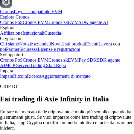
Cronos
Layer1 compatibile EVM
Esplora Cronos
Cronos PoS
Cronos EVM
Cronos zkEVM
SDK agente AI
Esplora
Affiliazione
Istituzionali
Custodia
Crypto.com
Chi siamo
Notizie aziendali
Novità sui prodotti
Eventi
Lavora con
noi
Partner
Sicurezza
Licenze e registrazioni
Sviluppatori
Cronos PoS
Cronos EVM
Cronos zkEVM
Pay SDK
SDK agente
AI
MCP Servers
Trading Skill Repo
Impara
Impara
Bitcoin
Ricerca
Aggiornamenti di mercato
CRIPTO
Fai trading di Axie Infinity in Italia
Entrare nel mercato delle criptovalute è molto più semplice quando hai
gli strumenti giusti. Se vuoi imparare come fare trading di criptovalute
in Italia, l'app Crypto.com offre un modo intuitivo e facile da usare per
iniziare.