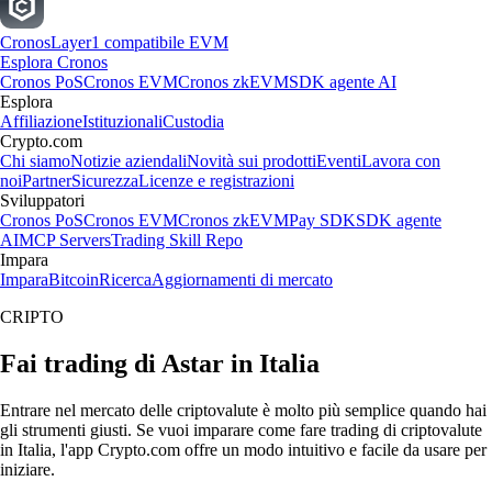
Cronos
Layer1 compatibile EVM
Esplora Cronos
Cronos PoS
Cronos EVM
Cronos zkEVM
SDK agente AI
Esplora
Affiliazione
Istituzionali
Custodia
Crypto.com
Chi siamo
Notizie aziendali
Novità sui prodotti
Eventi
Lavora con
noi
Partner
Sicurezza
Licenze e registrazioni
Sviluppatori
Cronos PoS
Cronos EVM
Cronos zkEVM
Pay SDK
SDK agente
AI
MCP Servers
Trading Skill Repo
Impara
Impara
Bitcoin
Ricerca
Aggiornamenti di mercato
CRIPTO
Fai trading di Astar in Italia
Entrare nel mercato delle criptovalute è molto più semplice quando hai
gli strumenti giusti. Se vuoi imparare come fare trading di criptovalute
in Italia, l'app Crypto.com offre un modo intuitivo e facile da usare per
iniziare.