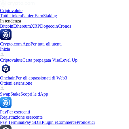
Criptovalute
Tutti i token
Panieri
Earn
Staking
In tendenza
Bitcoin
Ethereum
XRP
Dogecoin
Cronos
Crypto.com App
Per tutti gli utenti
Inizia
Criptovalute
Carta prepagata Visa
Level Up
Onchain
Per gli appassionati di Web3
Ottieni estensione
Swap
Stake
Scopri le dApp
Pay
Per esercenti
Registrazione esercente
Pay Terminal
Pay SDK
Plugin eCommerce
Pronostici