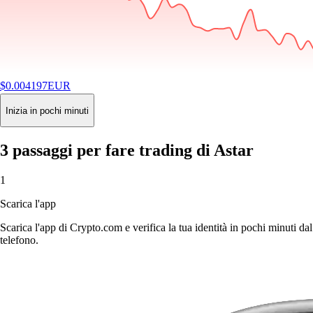
$
0.004197
EUR
-1.48
%
24H
Buy
Inizia in pochi minuti
3 passaggi per fare trading di Astar
1
Scarica l'app
Scarica l'app di Crypto.com e verifica la tua identità in pochi minuti dal
telefono.