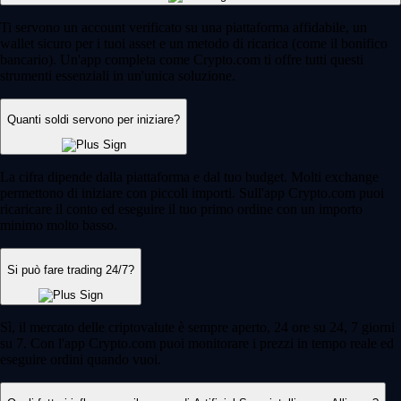
Ti servono un account verificato su una piattaforma affidabile, un
wallet sicuro per i tuoi asset e un metodo di ricarica (come il bonifico
bancario). Un'app completa come Crypto.com ti offre tutti questi
strumenti essenziali in un'unica soluzione.
Quanti soldi servono per iniziare?
La cifra dipende dalla piattaforma e dal tuo budget. Molti exchange
permettono di iniziare con piccoli importi. Sull'app Crypto.com puoi
ricaricare il conto ed eseguire il tuo primo ordine con un importo
minimo molto basso.
Si può fare trading 24/7?
Sì, il mercato delle criptovalute è sempre aperto, 24 ore su 24, 7 giorni
su 7. Con l'app Crypto.com puoi monitorare i prezzi in tempo reale ed
eseguire ordini quando vuoi.