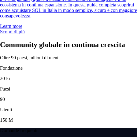
ecosistema in continua espansione. In questa guida completa scoprirai
come acquistare SOL in Italia in modo semplice, sicuro e con maggiore
consapevolezza.
Learn more
Scopri di più
Community globale in continua crescita
Oltre 90 paesi, milioni di utenti
Fondazione
2016
Paesi
90
Utenti
150 M
Domande frequenti