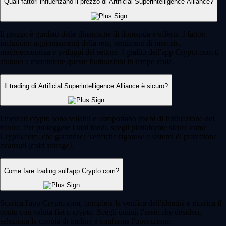
Quali fattori influenzano il prezzo di Artificial Superintelligence Alliance?
Il prezzo è guidato dalle dinamiche di domanda e offerta. I fattori
includono aggiornamenti della rete, sentiment di mercato,
macroeconomia e sviluppi del settore. I grafici dell'app Crypto.com ti
aiutano a monitorare queste fluttuazioni in tempo reale.
Il trading di Artificial Superintelligence Alliance è sicuro?
I mercati crypto sono volatili e comportano rischi di fluttuazione del
valore. Per proteggere i tuoi fondi, scegli piattaforme sicure come
Crypto.com, che garantisce verifiche rigorose e sistemi di protezione
avanzati (cold storage).
Come fare trading sull'app Crypto.com?
Scarica l'app Crypto.com, completa la verifica dell'identità e ricarica il
conto con valuta fiat o crypto. Scegli quindi l'asset che desideri,
seleziona la coppia di trading e conferma l'operazione.