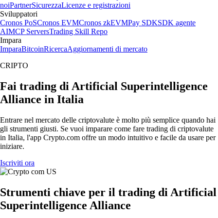
noi
Partner
Sicurezza
Licenze e registrazioni
Sviluppatori
Cronos PoS
Cronos EVM
Cronos zkEVM
Pay SDK
SDK agente
AI
MCP Servers
Trading Skill Repo
Impara
Impara
Bitcoin
Ricerca
Aggiornamenti di mercato
CRIPTO
Fai trading di Artificial Superintelligence
Alliance in Italia
Entrare nel mercato delle criptovalute è molto più semplice quando hai
gli strumenti giusti. Se vuoi imparare come fare trading di criptovalute
in Italia, l'app Crypto.com offre un modo intuitivo e facile da usare per
iniziare.
Iscriviti ora
Strumenti chiave per il trading di Artificial
Superintelligence Alliance