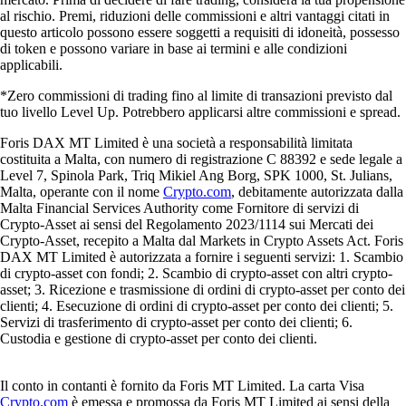
al rischio. Premi, riduzioni delle commissioni e altri vantaggi citati in
questo articolo possono essere soggetti a requisiti di idoneità, possesso
di token e possono variare in base ai termini e alle condizioni
applicabili.
*Zero commissioni di trading fino al limite di transazioni previsto dal
tuo livello Level Up. Potrebbero applicarsi altre commissioni e spread.
Foris DAX MT Limited è una società a responsabilità limitata
costituita a Malta, con numero di registrazione C 88392 e sede legale a
Level 7, Spinola Park, Triq Mikiel Ang Borg, SPK 1000, St. Julians,
Malta, operante con il nome
Crypto.com
, debitamente autorizzata dalla
Malta Financial Services Authority come Fornitore di servizi di
Crypto-Asset ai sensi del Regolamento 2023/1114 sui Mercati dei
Crypto-Asset, recepito a Malta dal Markets in Crypto Assets Act. Foris
DAX MT Limited è autorizzata a fornire i seguenti servizi: 1. Scambio
di crypto-asset con fondi; 2. Scambio di crypto-asset con altri crypto-
asset; 3. Ricezione e trasmissione di ordini di crypto-asset per conto dei
clienti; 4. Esecuzione di ordini di crypto-asset per conto dei clienti; 5.
Servizi di trasferimento di crypto-asset per conto dei clienti; 6.
Custodia e gestione di crypto-asset per conto dei clienti.
Il conto in contanti è fornito da Foris MT Limited. La carta Visa
Crypto.com
è emessa e promossa da Foris MT Limited ai sensi della