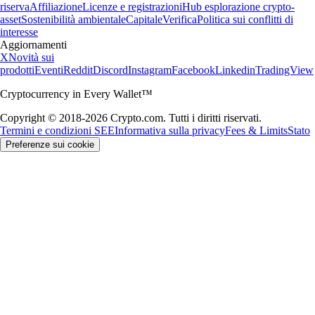
riserva
Affiliazione
Licenze e registrazioni
Hub esplorazione crypto-
asset
Sostenibilità ambientale
Capitale
Verifica
Politica sui conflitti di
interesse
Aggiornamenti
X
Novità sui
prodotti
Eventi
Reddit
Discord
Instagram
Facebook
Linkedin
TradingView
Cryptocurrency in Every Wallet™
Copyright © 2018-2026 Crypto.com. Tutti i diritti riservati.
Termini e condizioni SEE
Informativa sulla privacy
Fees & Limits
Stato
Preferenze sui cookie