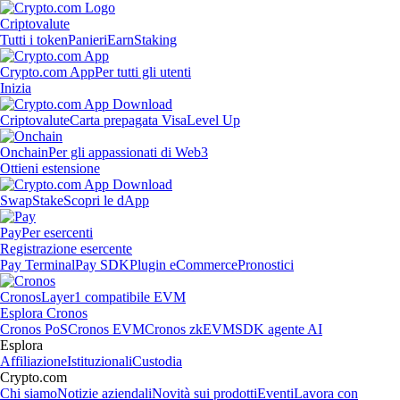
Criptovalute
Tutti i token
Panieri
Earn
Staking
Crypto.com App
Per tutti gli utenti
Inizia
Criptovalute
Carta prepagata Visa
Level Up
Onchain
Per gli appassionati di Web3
Ottieni estensione
Swap
Stake
Scopri le dApp
Pay
Per esercenti
Registrazione esercente
Pay Terminal
Pay SDK
Plugin eCommerce
Pronostici
Cronos
Layer1 compatibile EVM
Esplora Cronos
Cronos PoS
Cronos EVM
Cronos zkEVM
SDK agente AI
Esplora
Affiliazione
Istituzionali
Custodia
Crypto.com
Chi siamo
Notizie aziendali
Novità sui prodotti
Eventi
Lavora con