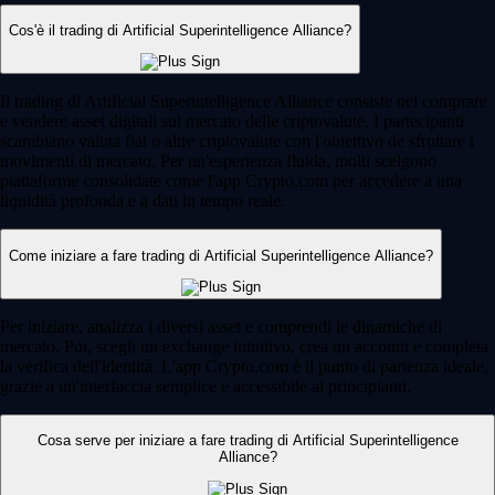
Cos'è il trading di Artificial Superintelligence Alliance?
Il trading di Artificial Superintelligence Alliance consiste nel comprare
e vendere asset digitali sul mercato delle criptovalute. I partecipanti
scambiano valuta fiat o altre criptovalute con l'obiettivo de sfruttare i
movimenti di mercato. Per un'esperienza fluida, molti scelgono
piattaforme consolidate come l'app Crypto.com per accedere a una
liquidità profonda e a dati in tempo reale.
Come iniziare a fare trading di Artificial Superintelligence Alliance?
Per iniziare, analizza i diversi asset e comprendi le dinamiche di
mercato. Poi, scegli un exchange intuitivo, crea un account e completa
la verifica dell'identità. L'app Crypto.com è il punto di partenza ideale,
grazie a un'interfaccia semplice e accessibile ai principianti.
Cosa serve per iniziare a fare trading di Artificial Superintelligence
Alliance?