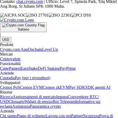
Contatto:
chat.crypto.com
| Ufficio: Level 7, Spinola Park, Triq Mikiel
Ang Borg, St Julians SPK 1000 Malta.
Italiano
|
USD
Prodotti
Crypto.com App
Onchain
Level Up
Mercati
Criptovalute
Funzionalità
Carte
Panieri
Earn
Stake
DeFi Staking
Pay
Prime
Aziende
Custodia
Pay (per i rivenditori)
Sviluppatori
Cronos PoS
Cronos EVM
Cronos zkEVM
Pay SDK
SDK agenti AI
Risorse
Ricerca
Aggiornamenti di mercato
Impara
Convertitore BTC/
USD
Glossario
Widget di prezzo
Bot Telegram
Informativa sui
reclami
Assistenza
Panoramica crypto
Azienda
Chi siamo
Piano di sviluppo
Lavora con noi
Partner
Sicurezza
Prova di