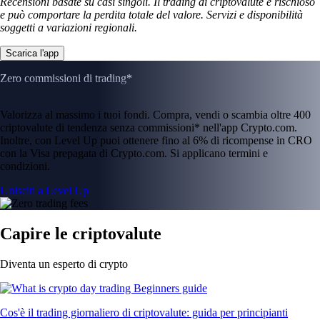
Recensioni basate su casi singoli. Il trading di criptovalute è rischioso
e può comportare la perdita totale del valore. Servizi e disponibilità
soggetti a variazioni regionali.
Scarica l'app
Zero commissioni di trading*
Valorizza al massimo i tuoi fondi. Compra, vendi o scambia oltre 400
criptovalute di tendenza senza commissioni* nell'app Crypto.com.
Inoltre, con Level Up puoi ottenere fino al 6% di ricompense in CRO
con la Visa prepagata di Crypto.com. Si applicano termini e
condizioni.
Unisciti a Level Up
Capire le criptovalute
Diventa un esperto di crypto
Cos'è il trading giornaliero di criptovalute: guida per principianti