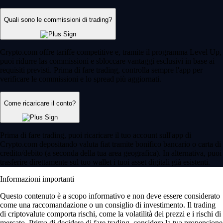
Quali sono le commissioni di trading?
Crypto.com offre tariffe competitive e, tramite il programma Level Up,
puoi ridurre las commissioni e sbloccare vantaggi esclusivi in base ai
requisiti previsti. Prima di fare trading, controlla sempre l'app per
verificare le commissioni e lo spread più aggiornati.
Come ricaricare il conto?
Prima di fare trading, puoi ricaricare il tuo account sull'app di
Crypto.com depositando valuta fiat tramite bonifico bancario o carta di
credito/debito (a seconda della tua area geografica). In alternativa, puoi
trasferire direttamente sul tuo wallet i tuoi asset digitali già esistenti.
Informazioni importanti
Questo contenuto è a scopo informativo e non deve essere considerato
come una raccomandazione o un consiglio di investimento. Il trading
di criptovalute comporta rischi, come la volatilità dei prezzi e i rischi di
mercato. Prima di decidere di fare trading, considera la tua propensione