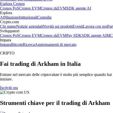
Esplora Cronos
Cronos PoS
Cronos EVM
Cronos zkEVM
SDK agente AI
Esplora
Affiliazione
Istituzionali
Custodia
Crypto.com
Chi siamo
Notizie aziendali
Novità sui prodotti
Eventi
Lavora con noi
Par
Sviluppatori
Cronos PoS
Cronos EVM
Cronos zkEVM
Pay SDK
SDK agente AI
MCP
Impara
Impara
Bitcoin
Ricerca
Aggiornamenti di mercato
CRIPTO
Fai trading di Arkham in Italia
Entrare nel mercato delle criptovalute è molto più semplice quando hai g
iniziare.
Iscriviti ora
Strumenti chiave per il trading di Arkham