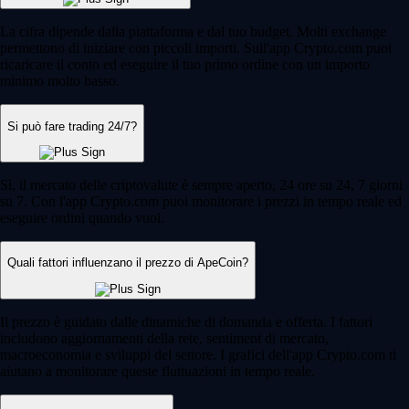
La cifra dipende dalla piattaforma e dal tuo budget. Molti exchange
permettono di iniziare con piccoli importi. Sull'app Crypto.com puoi
ricaricare il conto ed eseguire il tuo primo ordine con un importo
minimo molto basso.
Si può fare trading 24/7?
Sì, il mercato delle criptovalute è sempre aperto, 24 ore su 24, 7 giorni
su 7. Con l'app Crypto.com puoi monitorare i prezzi in tempo reale ed
eseguire ordini quando vuoi.
Quali fattori influenzano il prezzo di ApeCoin?
Il prezzo è guidato dalle dinamiche di domanda e offerta. I fattori
includono aggiornamenti della rete, sentiment di mercato,
macroeconomia e sviluppi del settore. I grafici dell'app Crypto.com ti
aiutano a monitorare queste fluttuazioni in tempo reale.