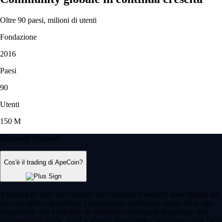
Oltre 90 paesi, milioni di utenti
Fondazione
2016
Paesi
90
Utenti
150 M
Domande frequenti
Cos'è il trading di ApeCoin?
Il trading di ApeCoin consiste nel comprare e vendere asset digitali sul
mercato delle criptovalute. I partecipanti scambiano valuta fiat o altre
criptovalute con l'obiettivo de sfruttare i movimenti di mercato. Per
un'esperienza fluida, molti scelgono piattaforme consolidate come l'app