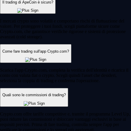
Il trading di ApeCoin è sicuro?
I mercati crypto sono volatili e comportano rischi di fluttuazione del
valore. Per proteggere i tuoi fondi, scegli piattaforme sicure come
Crypto.com, che garantisce verifiche rigorose e sistemi di protezione
avanzati (cold storage).
Come fare trading sull'app Crypto.com?
Scarica l'app Crypto.com, completa la verifica dell'identità e ricarica il
conto con valuta fiat o crypto. Scegli quindi l'asset che desideri,
seleziona la coppia di trading e conferma l'operazione.
Quali sono le commissioni di trading?
Crypto.com offre tariffe competitive e, tramite il programma Level Up,
puoi ridurre las commissioni e sbloccare vantaggi esclusivi in base ai
requisiti previsti. Prima di fare trading, controlla sempre l'app per
verificare le commissioni e lo spread più aggiornati.