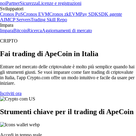
noi
Partner
Sicurezza
Licenze e registrazioni
Sviluppatori
Cronos PoS
Cronos EVM
Cronos zkEVM
Pay SDK
SDK agente
AI
MCP Servers
Trading Skill Repo
Impara
Impara
Bitcoin
Ricerca
Aggiornamenti di mercato
CRIPTO
Fai trading di ApeCoin in Italia
Entrare nel mercato delle criptovalute è molto più semplice quando hai
gli strumenti giusti. Se vuoi imparare come fare trading di criptovalute
in Italia, l'app Crypto.com offre un modo intuitivo e facile da usare per
iniziare.
Iscriviti ora
Strumenti chiave per il trading di ApeCoin
Accedi in tempo reale