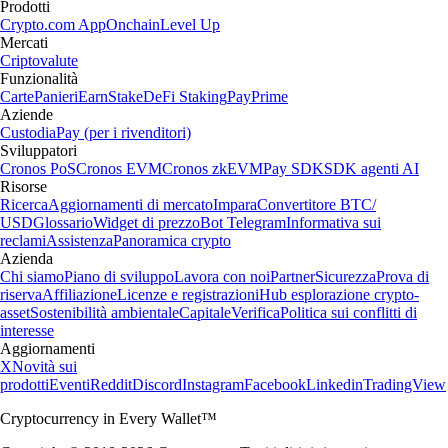
Prodotti
Crypto.com App
Onchain
Level Up
Mercati
Criptovalute
Funzionalità
Carte
Panieri
Earn
Stake
DeFi Staking
Pay
Prime
Aziende
Custodia
Pay (per i rivenditori)
Sviluppatori
Cronos PoS
Cronos EVM
Cronos zkEVM
Pay SDK
SDK agenti AI
Risorse
Ricerca
Aggiornamenti di mercato
Impara
Convertitore BTC/
USD
Glossario
Widget di prezzo
Bot Telegram
Informativa sui
reclami
Assistenza
Panoramica crypto
Azienda
Chi siamo
Piano di sviluppo
Lavora con noi
Partner
Sicurezza
Prova di
riserva
Affiliazione
Licenze e registrazioni
Hub esplorazione crypto-
asset
Sostenibilità ambientale
Capitale
Verifica
Politica sui conflitti di
interesse
Aggiornamenti
X
Novità sui
prodotti
Eventi
Reddit
Discord
Instagram
Facebook
Linkedin
TradingView
Cryptocurrency in Every Wallet™