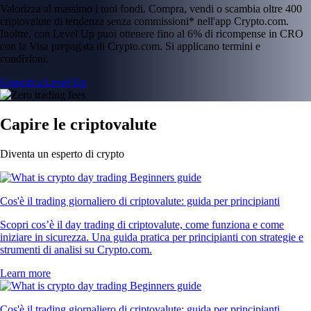
Valorizza al massimo i tuoi fondi. Compra, vendi o scambia oltre 400
criptovalute di tendenza senza commissioni* nell'app Crypto.com.
Inoltre, con Level Up puoi ottenere fino al 6% di ricompense in CRO
con la Visa prepagata di Crypto.com. Si applicano termini e
condizioni.
Unisciti a Level Up
Capire le criptovalute
Diventa un esperto di crypto
Cos'è il trading giornaliero di criptovalute: guida per principianti
Scopri cos’è il day trading di criptovalute, come funziona e come
iniziare in sicurezza. Una guida pratica per principianti con strategie e
strumenti di analisi su Crypto.com.
Learn more
Cos'è il trading giornaliero di criptovalute: guida per principianti