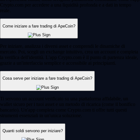
Crypto.com per accedere a una liquidità profonda e a dati in tempo
reale.
Come iniziare a fare trading di ApeCoin?
Per iniziare, analizza i diversi asset e comprendi le dinamiche di
mercato. Poi, scegli un exchange intuitivo, crea un account e completa
la verifica dell'identità. L'app Crypto.com è il punto di partenza ideale,
grazie a un'interfaccia semplice e accessibile ai principianti.
Cosa serve per iniziare a fare trading di ApeCoin?
Ti servono un account verificato su una piattaforma affidabile, un
wallet sicuro per i tuoi asset e un metodo di ricarica (come il bonifico
bancario). Un'app completa come Crypto.com ti offre tutti questi
strumenti essenziali in un'unica soluzione.
Quanti soldi servono per iniziare?