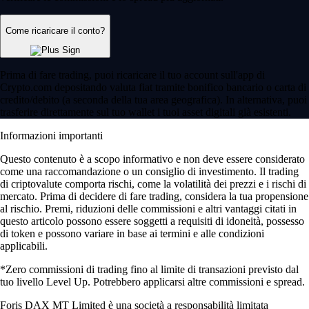
Come ricaricare il conto?
Prima di fare trading, puoi ricaricare il tuo account sull'app di
Crypto.com depositando valuta fiat tramite bonifico bancario o carta di
credito/debito (a seconda della tua area geografica). In alternativa, puoi
trasferire direttamente sul tuo wallet i tuoi asset digitali già esistenti.
Informazioni importanti
Questo contenuto è a scopo informativo e non deve essere considerato
come una raccomandazione o un consiglio di investimento. Il trading
di criptovalute comporta rischi, come la volatilità dei prezzi e i rischi di
mercato. Prima di decidere di fare trading, considera la tua propensione
al rischio. Premi, riduzioni delle commissioni e altri vantaggi citati in
questo articolo possono essere soggetti a requisiti di idoneità, possesso
di token e possono variare in base ai termini e alle condizioni
applicabili.
*Zero commissioni di trading fino al limite di transazioni previsto dal
tuo livello Level Up. Potrebbero applicarsi altre commissioni e spread.
Foris DAX MT Limited è una società a responsabilità limitata