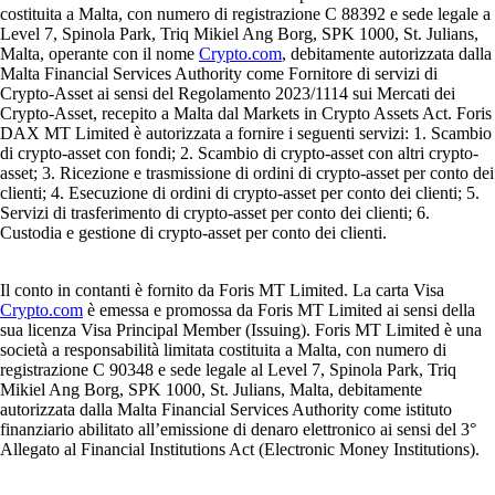
costituita a Malta, con numero di registrazione C 88392 e sede legale a
Level 7, Spinola Park, Triq Mikiel Ang Borg, SPK 1000, St. Julians,
Malta, operante con il nome
Crypto.com
, debitamente autorizzata dalla
Malta Financial Services Authority come Fornitore di servizi di
Crypto-Asset ai sensi del Regolamento 2023/1114 sui Mercati dei
Crypto-Asset, recepito a Malta dal Markets in Crypto Assets Act. Foris
DAX MT Limited è autorizzata a fornire i seguenti servizi: 1. Scambio
di crypto-asset con fondi; 2. Scambio di crypto-asset con altri crypto-
asset; 3. Ricezione e trasmissione di ordini di crypto-asset per conto dei
clienti; 4. Esecuzione di ordini di crypto-asset per conto dei clienti; 5.
Servizi di trasferimento di crypto-asset per conto dei clienti; 6.
Custodia e gestione di crypto-asset per conto dei clienti.
Il conto in contanti è fornito da Foris MT Limited. La carta Visa
Crypto.com
è emessa e promossa da Foris MT Limited ai sensi della
sua licenza Visa Principal Member (Issuing). Foris MT Limited è una
società a responsabilità limitata costituita a Malta, con numero di
registrazione C 90348 e sede legale al Level 7, Spinola Park, Triq
Mikiel Ang Borg, SPK 1000, St. Julians, Malta, debitamente
autorizzata dalla Malta Financial Services Authority come istituto
finanziario abilitato all’emissione di denaro elettronico ai sensi del 3°
Allegato al Financial Institutions Act (Electronic Money Institutions).