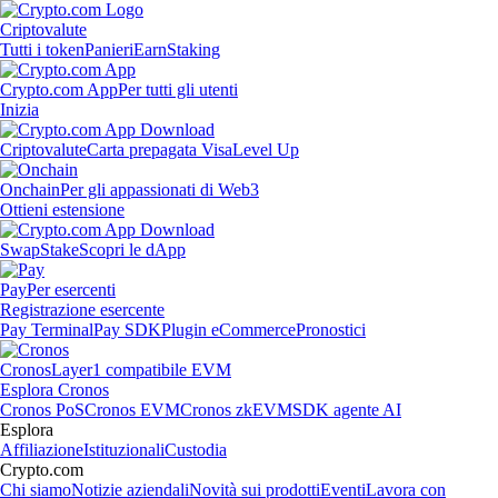
Criptovalute
Tutti i token
Panieri
Earn
Staking
Crypto.com App
Per tutti gli utenti
Inizia
Criptovalute
Carta prepagata Visa
Level Up
Onchain
Per gli appassionati di Web3
Ottieni estensione
Swap
Stake
Scopri le dApp
Pay
Per esercenti
Registrazione esercente
Pay Terminal
Pay SDK
Plugin eCommerce
Pronostici
Cronos
Layer1 compatibile EVM
Esplora Cronos
Cronos PoS
Cronos EVM
Cronos zkEVM
SDK agente AI
Esplora
Affiliazione
Istituzionali
Custodia
Crypto.com
Chi siamo
Notizie aziendali
Novità sui prodotti
Eventi
Lavora con