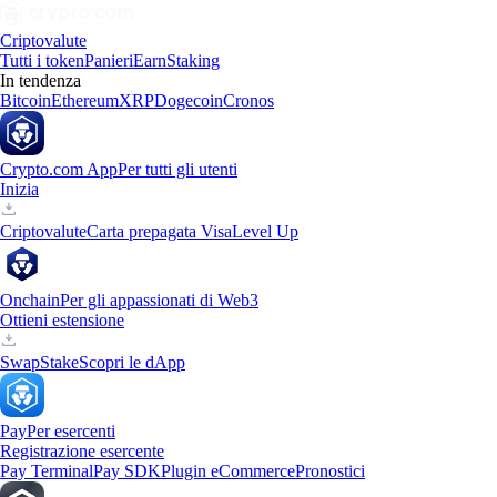
Criptovalute
Tutti i token
Panieri
Earn
Staking
In tendenza
Bitcoin
Ethereum
XRP
Dogecoin
Cronos
Crypto.com App
Per tutti gli utenti
Inizia
Criptovalute
Carta prepagata Visa
Level Up
Onchain
Per gli appassionati di Web3
Ottieni estensione
Swap
Stake
Scopri le dApp
Pay
Per esercenti
Registrazione esercente
Pay Terminal
Pay SDK
Plugin eCommerce
Pronostici