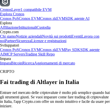
Cronos
Layer1 compatibile EVM
Esplora Cronos
Cronos PoS
Cronos EVM
Cronos zkEVM
SDK agente AI
Esplora
Affiliazione
Istituzionali
Custodia
Crypto.com
Chi siamo
Notizie aziendali
Novità sui prodotti
Eventi
Lavora con
noi
Partner
Sicurezza
Licenze e registrazioni
Sviluppatori
Cronos PoS
Cronos EVM
Cronos zkEVM
Pay SDK
SDK agente
AI
MCP Servers
Trading Skill Repo
Impara
Impara
Bitcoin
Ricerca
Aggiornamenti di mercato
CRIPTO
Fai trading di Altlayer in Italia
Entrare nel mercato delle criptovalute è molto più semplice quando hai
gli strumenti giusti. Se vuoi imparare come fare trading di criptovalute
in Italia, l'app Crypto.com offre un modo intuitivo e facile da usare per
iniziare.