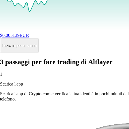
$
0.005139
EUR
+
0.31
%
24H
Buy
Inizia in pochi minuti
3 passaggi per fare trading di Altlayer
1
Scarica l'app
Scarica l'app di Crypto.com e verifica la tua identità in pochi minuti dal
telefono.