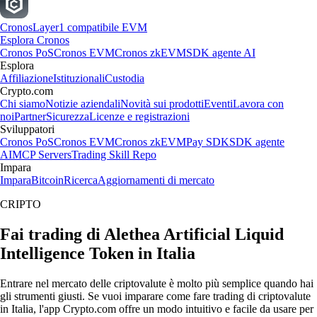
Cronos
Layer1 compatibile EVM
Esplora Cronos
Cronos PoS
Cronos EVM
Cronos zkEVM
SDK agente AI
Esplora
Affiliazione
Istituzionali
Custodia
Crypto.com
Chi siamo
Notizie aziendali
Novità sui prodotti
Eventi
Lavora con
noi
Partner
Sicurezza
Licenze e registrazioni
Sviluppatori
Cronos PoS
Cronos EVM
Cronos zkEVM
Pay SDK
SDK agente
AI
MCP Servers
Trading Skill Repo
Impara
Impara
Bitcoin
Ricerca
Aggiornamenti di mercato
CRIPTO
Fai trading di Alethea Artificial Liquid
Intelligence Token in Italia
Entrare nel mercato delle criptovalute è molto più semplice quando hai
gli strumenti giusti. Se vuoi imparare come fare trading di criptovalute
in Italia, l'app Crypto.com offre un modo intuitivo e facile da usare per