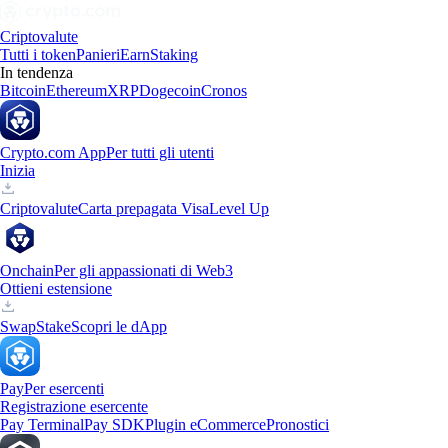
Criptovalute
Tutti i token
Panieri
Earn
Staking
In tendenza
Bitcoin
Ethereum
XRP
Dogecoin
Cronos
Crypto.com App
Per tutti gli utenti
Inizia
Criptovalute
Carta prepagata Visa
Level Up
Onchain
Per gli appassionati di Web3
Ottieni estensione
Swap
Stake
Scopri le dApp
Pay
Per esercenti
Registrazione esercente
Pay Terminal
Pay SDK
Plugin eCommerce
Pronostici