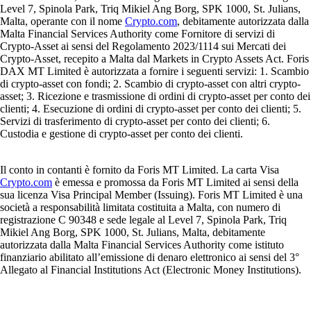
Level 7, Spinola Park, Triq Mikiel Ang Borg, SPK 1000, St. Julians,
Malta, operante con il nome
Crypto.com
, debitamente autorizzata dalla
Malta Financial Services Authority come Fornitore di servizi di
Crypto-Asset ai sensi del Regolamento 2023/1114 sui Mercati dei
Crypto-Asset, recepito a Malta dal Markets in Crypto Assets Act. Foris
DAX MT Limited è autorizzata a fornire i seguenti servizi: 1. Scambio
di crypto-asset con fondi; 2. Scambio di crypto-asset con altri crypto-
asset; 3. Ricezione e trasmissione di ordini di crypto-asset per conto dei
clienti; 4. Esecuzione di ordini di crypto-asset per conto dei clienti; 5.
Servizi di trasferimento di crypto-asset per conto dei clienti; 6.
Custodia e gestione di crypto-asset per conto dei clienti.
Il conto in contanti è fornito da Foris MT Limited. La carta Visa
Crypto.com
è emessa e promossa da Foris MT Limited ai sensi della
sua licenza Visa Principal Member (Issuing). Foris MT Limited è una
società a responsabilità limitata costituita a Malta, con numero di
registrazione C 90348 e sede legale al Level 7, Spinola Park, Triq
Mikiel Ang Borg, SPK 1000, St. Julians, Malta, debitamente
autorizzata dalla Malta Financial Services Authority come istituto
finanziario abilitato all’emissione di denaro elettronico ai sensi del 3°
Allegato al Financial Institutions Act (Electronic Money Institutions).