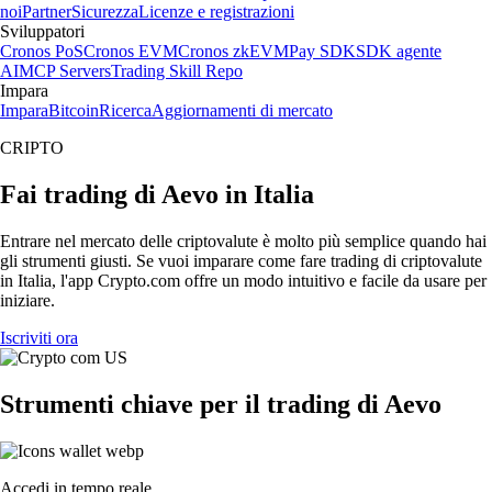
noi
Partner
Sicurezza
Licenze e registrazioni
Sviluppatori
Cronos PoS
Cronos EVM
Cronos zkEVM
Pay SDK
SDK agente
AI
MCP Servers
Trading Skill Repo
Impara
Impara
Bitcoin
Ricerca
Aggiornamenti di mercato
CRIPTO
Fai trading di Aevo in Italia
Entrare nel mercato delle criptovalute è molto più semplice quando hai
gli strumenti giusti. Se vuoi imparare come fare trading di criptovalute
in Italia, l'app Crypto.com offre un modo intuitivo e facile da usare per
iniziare.
Iscriviti ora
Strumenti chiave per il trading di Aevo
Accedi in tempo reale