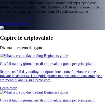
criptovalute di tendenza senza commissioni* nell'app Crypto.com.
Inoltre, con Level Up puoi ottenere fino al 6% di ricompense in CRO
con la Visa prepagata di Crypto.com. Si applicano termini e
condizioni.
Unisciti a Level Up
Capire le criptovalute
Diventa un esperto di crypto
Cos'è il trading giornaliero di criptovalute: guida per principianti
Scopri cos’è il day trading di criptovalute, come funziona e come
iniziare in sicurezza. Una guida pratica per principianti con strategie e
strumenti di analisi su Crypto.com.
Learn more
Cos'è il trading giornaliero di criptovalute: guida per principianti