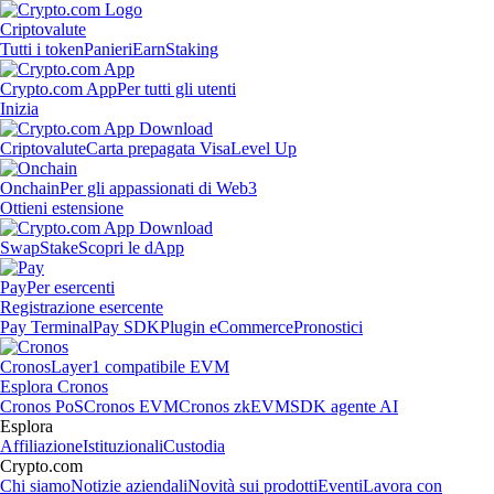
Criptovalute
Tutti i token
Panieri
Earn
Staking
Crypto.com App
Per tutti gli utenti
Inizia
Criptovalute
Carta prepagata Visa
Level Up
Onchain
Per gli appassionati di Web3
Ottieni estensione
Swap
Stake
Scopri le dApp
Pay
Per esercenti
Registrazione esercente
Pay Terminal
Pay SDK
Plugin eCommerce
Pronostici
Cronos
Layer1 compatibile EVM
Esplora Cronos
Cronos PoS
Cronos EVM
Cronos zkEVM
SDK agente AI
Esplora
Affiliazione
Istituzionali
Custodia
Crypto.com
Chi siamo
Notizie aziendali
Novità sui prodotti
Eventi
Lavora con