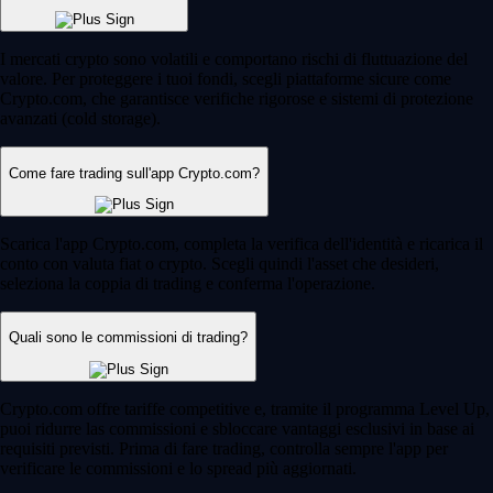
I mercati crypto sono volatili e comportano rischi di fluttuazione del
valore. Per proteggere i tuoi fondi, scegli piattaforme sicure come
Crypto.com, che garantisce verifiche rigorose e sistemi di protezione
avanzati (cold storage).
Come fare trading sull'app Crypto.com?
Scarica l'app Crypto.com, completa la verifica dell'identità e ricarica il
conto con valuta fiat o crypto. Scegli quindi l'asset che desideri,
seleziona la coppia di trading e conferma l'operazione.
Quali sono le commissioni di trading?
Crypto.com offre tariffe competitive e, tramite il programma Level Up,
puoi ridurre las commissioni e sbloccare vantaggi esclusivi in base ai
requisiti previsti. Prima di fare trading, controlla sempre l'app per
verificare le commissioni e lo spread più aggiornati.