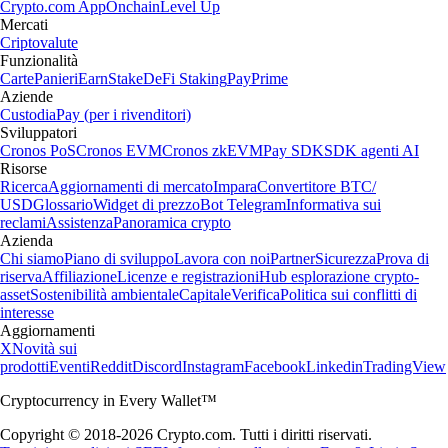
Crypto.com App
Onchain
Level Up
Mercati
Criptovalute
Funzionalità
Carte
Panieri
Earn
Stake
DeFi Staking
Pay
Prime
Aziende
Custodia
Pay (per i rivenditori)
Sviluppatori
Cronos PoS
Cronos EVM
Cronos zkEVM
Pay SDK
SDK agenti AI
Risorse
Ricerca
Aggiornamenti di mercato
Impara
Convertitore BTC/
USD
Glossario
Widget di prezzo
Bot Telegram
Informativa sui
reclami
Assistenza
Panoramica crypto
Azienda
Chi siamo
Piano di sviluppo
Lavora con noi
Partner
Sicurezza
Prova di
riserva
Affiliazione
Licenze e registrazioni
Hub esplorazione crypto-
asset
Sostenibilità ambientale
Capitale
Verifica
Politica sui conflitti di
interesse
Aggiornamenti
X
Novità sui
prodotti
Eventi
Reddit
Discord
Instagram
Facebook
Linkedin
TradingView
Cryptocurrency in Every Wallet™
Copyright © 2018-2026 Crypto.com. Tutti i diritti riservati.