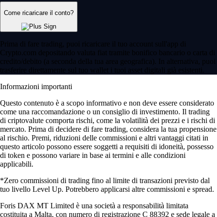
Come ricaricare il conto?
Prima di fare trading, puoi ricaricare il tuo account sull'app di
Crypto.com depositando valuta fiat tramite bonifico bancario o carta di
credito/debito (a seconda della tua area geografica). In alternativa, puoi
trasferire direttamente sul tuo wallet i tuoi asset digitali già esistenti.
Informazioni importanti
Questo contenuto è a scopo informativo e non deve essere considerato
come una raccomandazione o un consiglio di investimento. Il trading
di criptovalute comporta rischi, come la volatilità dei prezzi e i rischi di
mercato. Prima di decidere di fare trading, considera la tua propensione
al rischio. Premi, riduzioni delle commissioni e altri vantaggi citati in
questo articolo possono essere soggetti a requisiti di idoneità, possesso
di token e possono variare in base ai termini e alle condizioni
applicabili.
*Zero commissioni di trading fino al limite di transazioni previsto dal
tuo livello Level Up. Potrebbero applicarsi altre commissioni e spread.
Foris DAX MT Limited è una società a responsabilità limitata
costituita a Malta, con numero di registrazione C 88392 e sede legale a