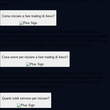
reale.
Come iniziare a fare trading di Aevo?
Per iniziare, analizza i diversi asset e comprendi le dinamiche di
mercato. Poi, scegli un exchange intuitivo, crea un account e completa
la verifica dell'identità. L'app Crypto.com è il punto di partenza ideale,
grazie a un'interfaccia semplice e accessibile ai principianti.
Cosa serve per iniziare a fare trading di Aevo?
Ti servono un account verificato su una piattaforma affidabile, un
wallet sicuro per i tuoi asset e un metodo di ricarica (come il bonifico
bancario). Un'app completa come Crypto.com ti offre tutti questi
strumenti essenziali in un'unica soluzione.
Quanti soldi servono per iniziare?