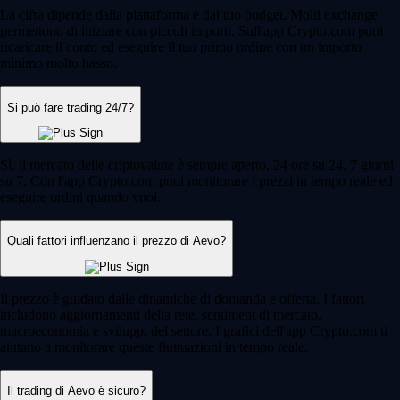
La cifra dipende dalla piattaforma e dal tuo budget. Molti exchange
permettono di iniziare con piccoli importi. Sull'app Crypto.com puoi
ricaricare il conto ed eseguire il tuo primo ordine con un importo
minimo molto basso.
Si può fare trading 24/7?
Sì, il mercato delle criptovalute è sempre aperto, 24 ore su 24, 7 giorni
su 7. Con l'app Crypto.com puoi monitorare i prezzi in tempo reale ed
eseguire ordini quando vuoi.
Quali fattori influenzano il prezzo di Aevo?
Il prezzo è guidato dalle dinamiche di domanda e offerta. I fattori
includono aggiornamenti della rete, sentiment di mercato,
macroeconomia e sviluppi del settore. I grafici dell'app Crypto.com ti
aiutano a monitorare queste fluttuazioni in tempo reale.
Il trading di Aevo è sicuro?