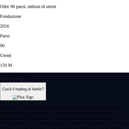
Oltre 90 paesi, milioni di utenti
Fondazione
2016
Paesi
90
Utenti
150 M
Domande frequenti
Cos'è il trading di Aethir?
Il trading di Aethir consiste nel comprare e vendere asset digitali sul
mercato delle criptovalute. I partecipanti scambiano valuta fiat o altre
criptovalute con l'obiettivo de sfruttare i movimenti di mercato. Per
un'esperienza fluida, molti scelgono piattaforme consolidate come l'app
Crypto.com per accedere a una liquidità profonda e a dati in tempo