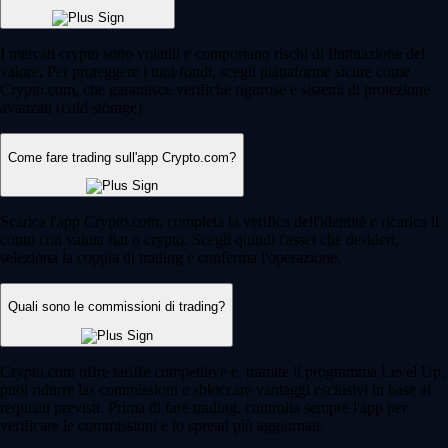
I mercati crypto sono volatili e comportano rischi di fluttuazione del
valore. Per proteggere i tuoi fondi, scegli piattaforme sicure come
Crypto.com, che garantisce verifiche rigorose e sistemi di protezione
avanzati (cold storage).
Come fare trading sull'app Crypto.com?
Scarica l'app Crypto.com, completa la verifica dell'identità e ricarica il
conto con valuta fiat o crypto. Scegli quindi l'asset che desideri,
seleziona la coppia di trading e conferma l'operazione.
Quali sono le commissioni di trading?
Crypto.com offre tariffe competitive e, tramite il programma Level Up,
puoi ridurre las commissioni e sbloccare vantaggi esclusivi in base ai
requisiti previsti. Prima di fare trading, controlla sempre l'app per
verificare le commissioni e lo spread più aggiornati.