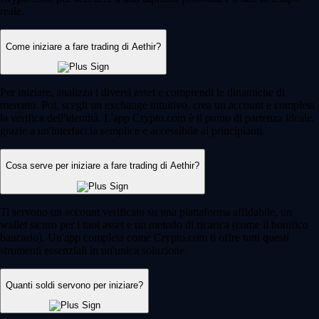
reale.
Come iniziare a fare trading di Aethir?
Per iniziare, analizza i diversi asset e comprendi le dinamiche di
mercato. Poi, scegli un exchange intuitivo, crea un account e completa
la verifica dell'identità. L'app Crypto.com è il punto di partenza ideale,
grazie a un'interfaccia semplice e accessibile ai principianti.
Cosa serve per iniziare a fare trading di Aethir?
Ti servono un account verificato su una piattaforma affidabile, un
wallet sicuro per i tuoi asset e un metodo di ricarica (come il bonifico
bancario). Un'app completa come Crypto.com ti offre tutti questi
strumenti essenziali in un'unica soluzione.
Quanti soldi servono per iniziare?