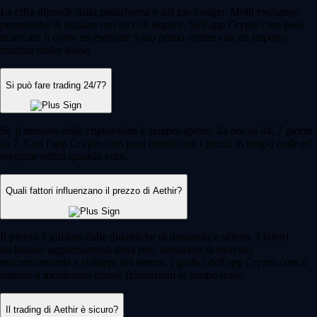
La cifra dipende dalla piattaforma e dal tuo budget. Molti exchange
permettono di iniziare con piccoli importi. Sull'app Crypto.com puoi
ricaricare il conto ed eseguire il tuo primo ordine con un importo
minimo molto basso.
Si può fare trading 24/7?
Sì, il mercato delle criptovalute è sempre aperto, 24 ore su 24, 7 giorni
su 7. Con l'app Crypto.com puoi monitorare i prezzi in tempo reale ed
eseguire ordini quando vuoi.
Quali fattori influenzano il prezzo di Aethir?
Il prezzo è guidato dalle dinamiche di domanda e offerta. I fattori
includono aggiornamenti della rete, sentiment di mercato,
macroeconomia e sviluppi del settore. I grafici dell'app Crypto.com ti
aiutano a monitorare queste fluttuazioni in tempo reale.
Il trading di Aethir è sicuro?