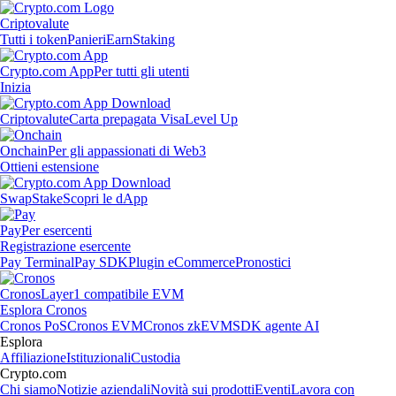
Criptovalute
Tutti i token
Panieri
Earn
Staking
Crypto.com App
Per tutti gli utenti
Inizia
Criptovalute
Carta prepagata Visa
Level Up
Onchain
Per gli appassionati di Web3
Ottieni estensione
Swap
Stake
Scopri le dApp
Pay
Per esercenti
Registrazione esercente
Pay Terminal
Pay SDK
Plugin eCommerce
Pronostici
Cronos
Layer1 compatibile EVM
Esplora Cronos
Cronos PoS
Cronos EVM
Cronos zkEVM
SDK agente AI
Esplora
Affiliazione
Istituzionali
Custodia
Crypto.com
Chi siamo
Notizie aziendali
Novità sui prodotti
Eventi
Lavora con