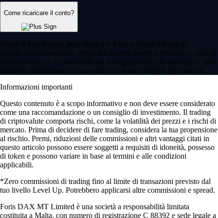
Come ricaricare il conto?
Prima di fare trading, puoi ricaricare il tuo account sull'app di
Crypto.com depositando valuta fiat tramite bonifico bancario o carta di
credito/debito (a seconda della tua area geografica). In alternativa, puoi
trasferire direttamente sul tuo wallet i tuoi asset digitali già esistenti.
Informazioni importanti
Questo contenuto è a scopo informativo e non deve essere considerato
come una raccomandazione o un consiglio di investimento. Il trading
di criptovalute comporta rischi, come la volatilità dei prezzi e i rischi di
mercato. Prima di decidere di fare trading, considera la tua propensione
al rischio. Premi, riduzioni delle commissioni e altri vantaggi citati in
questo articolo possono essere soggetti a requisiti di idoneità, possesso
di token e possono variare in base ai termini e alle condizioni
applicabili.
*Zero commissioni di trading fino al limite di transazioni previsto dal
tuo livello Level Up. Potrebbero applicarsi altre commissioni e spread.
Foris DAX MT Limited è una società a responsabilità limitata
costituita a Malta, con numero di registrazione C 88392 e sede legale a