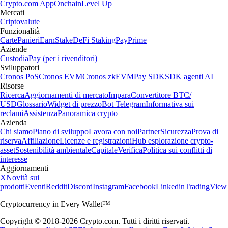
Crypto.com App
Onchain
Level Up
Mercati
Criptovalute
Funzionalità
Carte
Panieri
Earn
Stake
DeFi Staking
Pay
Prime
Aziende
Custodia
Pay (per i rivenditori)
Sviluppatori
Cronos PoS
Cronos EVM
Cronos zkEVM
Pay SDK
SDK agenti AI
Risorse
Ricerca
Aggiornamenti di mercato
Impara
Convertitore BTC/
USD
Glossario
Widget di prezzo
Bot Telegram
Informativa sui
reclami
Assistenza
Panoramica crypto
Azienda
Chi siamo
Piano di sviluppo
Lavora con noi
Partner
Sicurezza
Prova di
riserva
Affiliazione
Licenze e registrazioni
Hub esplorazione crypto-
asset
Sostenibilità ambientale
Capitale
Verifica
Politica sui conflitti di
interesse
Aggiornamenti
X
Novità sui
prodotti
Eventi
Reddit
Discord
Instagram
Facebook
Linkedin
TradingView
Cryptocurrency in Every Wallet™
Copyright © 2018-2026 Crypto.com. Tutti i diritti riservati.