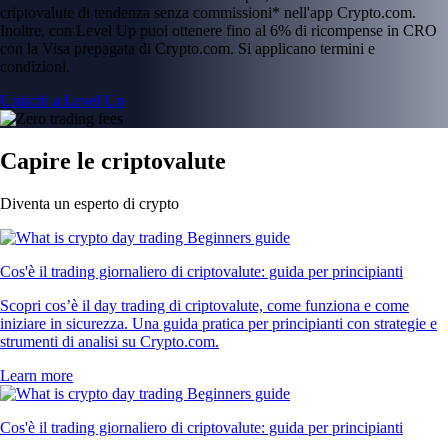
criptovalute di tendenza senza commissioni* nell'app Crypto.com.
Inoltre, con Level Up puoi ottenere fino al 6% di ricompense in CRO
con la Visa prepagata di Crypto.com. Si applicano termini e
condizioni.
Unisciti a Level Up
Capire le criptovalute
Diventa un esperto di crypto
Cos'è il trading giornaliero di criptovalute: guida per principianti
Scopri cos’è il day trading di criptovalute, come funziona e come
iniziare in sicurezza. Una guida pratica per principianti con strategie e
strumenti di analisi su Crypto.com.
Learn more
Cos'è il trading giornaliero di criptovalute: guida per principianti