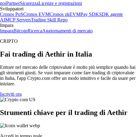
noi
Partner
Sicurezza
Licenze e registrazioni
Sviluppatori
Cronos PoS
Cronos EVM
Cronos zkEVM
Pay SDK
SDK agente
AI
MCP Servers
Trading Skill Repo
Impara
Impara
Bitcoin
Ricerca
Aggiornamenti di mercato
CRIPTO
Fai trading di Aethir in Italia
Entrare nel mercato delle criptovalute è molto più semplice quando hai
gli strumenti giusti. Se vuoi imparare come fare trading di criptovalute
in Italia, l'app Crypto.com offre un modo intuitivo e facile da usare per
iniziare.
Iscriviti ora
Strumenti chiave per il trading di Aethir
Accedi in tempo reale