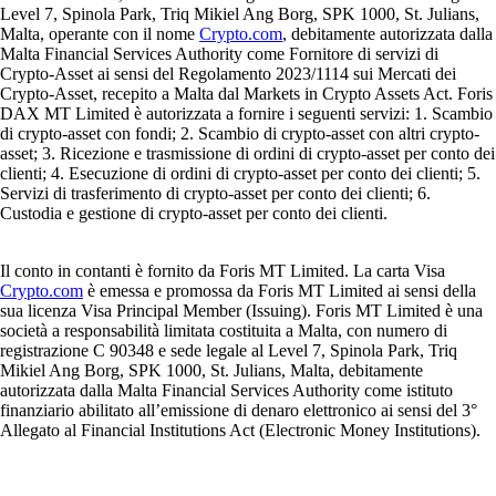
Level 7, Spinola Park, Triq Mikiel Ang Borg, SPK 1000, St. Julians,
Malta, operante con il nome
Crypto.com
, debitamente autorizzata dalla
Malta Financial Services Authority come Fornitore di servizi di
Crypto-Asset ai sensi del Regolamento 2023/1114 sui Mercati dei
Crypto-Asset, recepito a Malta dal Markets in Crypto Assets Act. Foris
DAX MT Limited è autorizzata a fornire i seguenti servizi: 1. Scambio
di crypto-asset con fondi; 2. Scambio di crypto-asset con altri crypto-
asset; 3. Ricezione e trasmissione di ordini di crypto-asset per conto dei
clienti; 4. Esecuzione di ordini di crypto-asset per conto dei clienti; 5.
Servizi di trasferimento di crypto-asset per conto dei clienti; 6.
Custodia e gestione di crypto-asset per conto dei clienti.
Il conto in contanti è fornito da Foris MT Limited. La carta Visa
Crypto.com
è emessa e promossa da Foris MT Limited ai sensi della
sua licenza Visa Principal Member (Issuing). Foris MT Limited è una
società a responsabilità limitata costituita a Malta, con numero di
registrazione C 90348 e sede legale al Level 7, Spinola Park, Triq
Mikiel Ang Borg, SPK 1000, St. Julians, Malta, debitamente
autorizzata dalla Malta Financial Services Authority come istituto
finanziario abilitato all’emissione di denaro elettronico ai sensi del 3°
Allegato al Financial Institutions Act (Electronic Money Institutions).