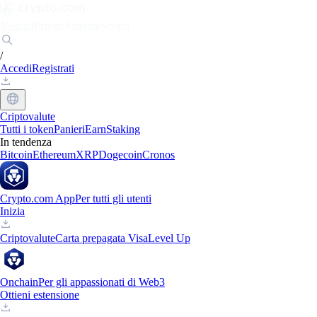
Mercati
Privati
Aziende
Scopri
/
Accedi
Registrati
Criptovalute
Tutti i token
Panieri
Earn
Staking
In tendenza
Bitcoin
Ethereum
XRP
Dogecoin
Cronos
Crypto.com App
Per tutti gli utenti
Inizia
Criptovalute
Carta prepagata Visa
Level Up
Onchain
Per gli appassionati di Web3
Ottieni estensione