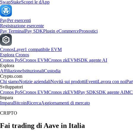
Swap
Stake
Scopri le dApp
Pay
Per esercenti
Registrazione esercente
Pay Terminal
Pay SDK
Plugin eCommerce
Pronostici
Cronos
Layer1 compatibile EVM
Esplora Cronos
Cronos PoS
Cronos EVM
Cronos zkEVM
SDK agente AI
Esplora
Affiliazione
Istituzionali
Custodia
Crypto.com
Chi siamo
Notizie aziendali
Novità sui prodotti
Eventi
Lavora con noi
Par
Sviluppatori
Cronos PoS
Cronos EVM
Cronos zkEVM
Pay SDK
SDK agente AI
MCP
Impara
Impara
Bitcoin
Ricerca
Aggiornamenti di mercato
CRIPTO
Fai trading di Aave in Italia